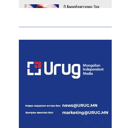
Д.Амарбаясгалан: Зах
зээлийн буруу бодлого
шатахууны хямралаар
илэрч байна
Голомт банк АНЭУ-ын
Mashreq банканд Дирхам
валютын данс нээлээ
Эрчим хүчний сайд
Б.Найдалаа: Дундговийн
эрчим хүчний томоохон
төслүүдэд дэмжлэг
үзүүлнэ
Давхардсан
зохицуулалтыг бууруулах
хүрээнд 83 дүрэм, журмыг