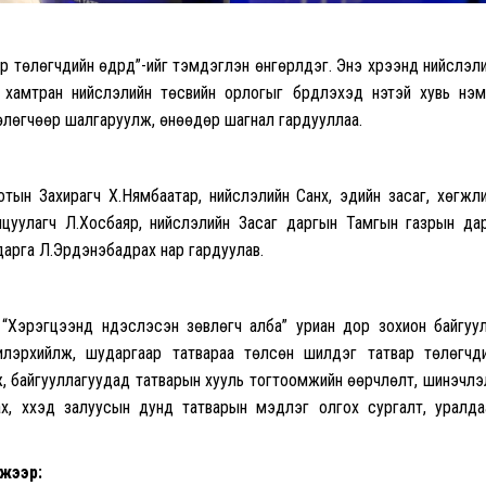
 төлөгчдийн өдрүүд”-ийг тэмдэглэн өнгөрүүлдэг. Энэ хүрээнд нийслэл
хамтран нийслэлийн төсвийн орлогыг бүрдүүлэхэд үнэтэй хувь нэ
өлөгчөөр шалгаруулж, өнөөдөр шагнал гардууллаа.
ын Захирагч Х.Нямбаатар, нийслэлийн Санхүү, эдийн засаг, хөгжл
хицуулагч Л.Хосбаяр, нийслэлийн Засаг даргын Тамгын газрын да
дарга Л.Эрдэнэбадрах нар гардуулав.
 “Хэрэгцээнд үндэслэсэн зөвлөгч алба” уриан дор зохион байгуу
илэрхийлж, шударгаар татвараа төлсөн шилдэг татвар төлөгчд
ж, байгууллагуудад татварын хууль тогтоомжийн өөрчлөлт, шинэчлэ
, хүүхэд залуусын дунд татварын мэдлэг олгох сургалт, уралда
гжээр: