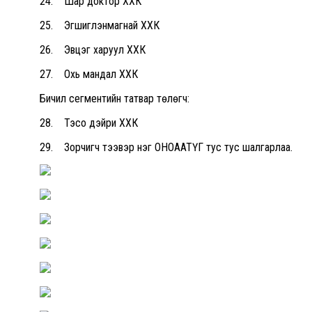
24. Шар доктор ХХК
25. Эгшиглэнмагнай ХХК
26. Эвцэг харуул ХХК
27. Охь мандал ХХК
Бичил сегментийн татвар төлөгч:
28. Тэсо дэйри ХХК
29. Зорчигч тээвэр нэг ОНОААТҮГ тус тус шалгарлаа.