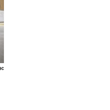
Европын хамгийн
хүчирхэг тагнуулын
албаар Их Британийн MI6
тагнуулын агентлаг
шалгарчээ
Монгол Улс “COP17”-д
“Тал хээрийн төлөвлөгөө”-гөө
танилцуулна
ЭС
АИ-92 шатахууны 11
хоногийн нөөцтэй байна