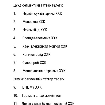
Дунд сегментийн татвар төлөгч:
1. Нарийн сухайт эрчим ХХК
2. Моносхүнс ХХК
3. Нексмайнд ХХК
4. Опендевелопмент ХХК
5. Хаан электрикал монгол ХХК
6. Хөгжилтрейд ХХК
7. Суперпроб ХХК
8. Монложистикс транзит ХХК
Жижиг сегментийн татвар төлөгч:
9. БНЦМҮ ХХК
10. Төр монгол хөгжлийн төв
11. Дүнхэн уулын буурал улиастай ХХК