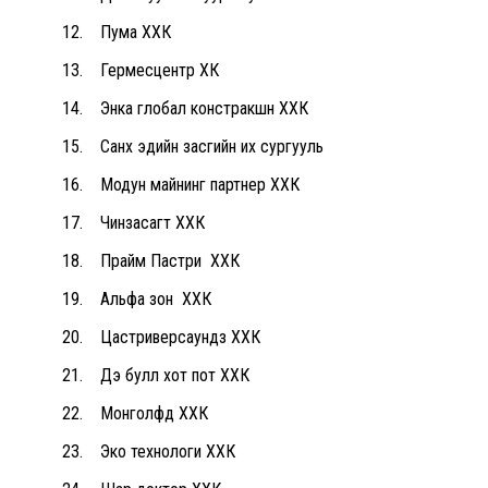
12. Пума ХХК
13. Гермесцентр ХК
14. Энка глобал констракшн ХХК
15. Санхүү эдийн засгийн их сургууль
16. Модун майнинг партнер ХХК
17. Чинзасагт ХХК
18. Прайм Пастри ХХК
19. Альфа зон ХХК
20. Цастриверсаундз ХХК
21. Дэ булл хот пот ХХК
22. Монголфүүд ХХК
23. Эко технологи ХХК