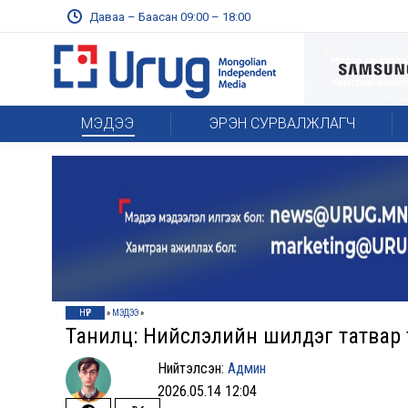
Даваа – Баасан 09:00 – 18:00
МЭДЭЭ
ЭРЭН СУРВАЛЖЛАГЧ
НҮҮР
»
МЭДЭЭ
»
Танилц: Нийслэлийн шилдэг татвар т
Нийтэлсэн:
Админ
2026.05.14 12:04