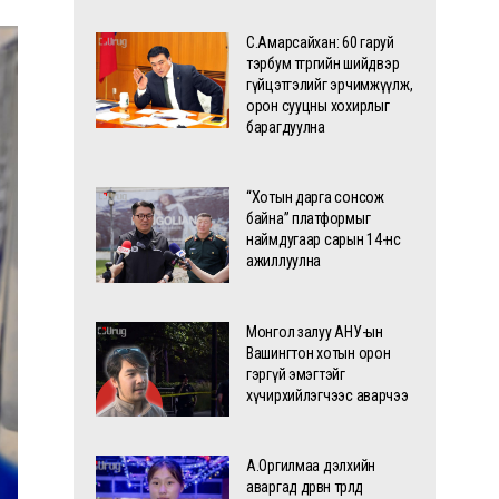
С.Амарсайхан: 60 гаруй
тэрбум төгрөгийн шийдвэр
гүйцэтгэлийг эрчимжүүлж,
орон сууцны хохирлыг
барагдуулна
“Хотын дарга сонсож
байна” платформыг
наймдугаар сарын 14-нөөс
ажиллуулна
Монгол залуу АНУ-ын
Вашингтон хотын орон
гэргүй эмэгтэйг
хүчирхийлэгчээс аварчээ
А.Оргилмаа дэлхийн
аваргад дөрвөн төрөлд