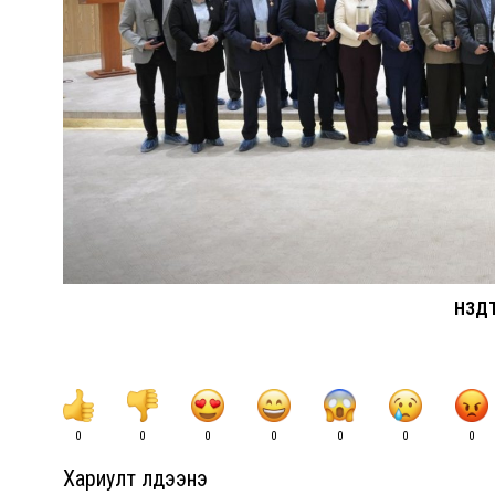
НЗД
0
0
0
0
0
0
0
Хариулт үлдээнэ үү