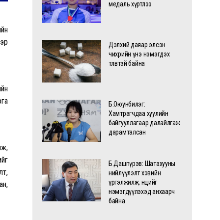
медаль хүртлээ
ийн
мэр
Дэлхий даяар элсэн
чихрийн үнэ нэмэгдэх
төлөвтэй байна
ийн
рга
Б.Оюунбилэг:
Хамтрагчдаа хуулийн
байгууллагаар далайлгаж
дарамталсан
лж,
ийг
Б.Дашпүрэв: Шатахууны
лт,
нийлүүлэлт хэвийн
үргэлжилж, нөөцийг
ан,
нэмэгдүүлэхэд анхаарч
байна