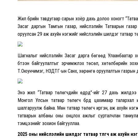
Жил бүрийн тавдугаар сарын хоёр дахь долоо хоногт “Татвар
Засаг даргын Тамгын газар, нийслэлийн Татварын газар 
оруулсан 29 аж ахуйн нэгжийг нийслэлийн шилдэг татвар т
Шагналыг нийслэлийн Засаг дарга бөгөөд Улаанбаатар хот
бүтээн байгуулалтыг эрчимжүүлэх төсөл, хөтөлбөрийн зо
Т.Оюунчимэг, НЗДТГ-ын Санхүү, хөрөнгө оруулалтын газрын 
Энэ жил “Татвар төлөгчдийн өдрүүд”-ийг 27 дахь жилдээ
Монгол Улсын татвар төлөгч бүрд цахимаар талархал 
шалгаруулж байна. Мөн татвар төлөгч иргэн, аж ахуйн нэг
татварын албаны оны онцлох ажлыг сурталчлан таниулах
тэмцээнийг зохион байгууллаа.
2025 оны нийслэлийн шилдэг татвар төлөгч аж ахуйн нэ