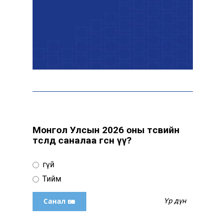
цуцалжээ
Өчигдөр 102 тусгай дугаарт
2321 дуудлага, мэдээлэл
бүртгэгджээ
Монголын шигшээ баг
Японд хамтарсан
бэлтгэлд оролцоно
Монгол Улсын 2026 оны төсвийн
төсөлд саналаа өгсөн үү?
Өнөөдөр цахилгаан
Үгүй
хязгаарлах байршил
Тийм
Үр дүн
“Явуулын оффис” өнөөдөр