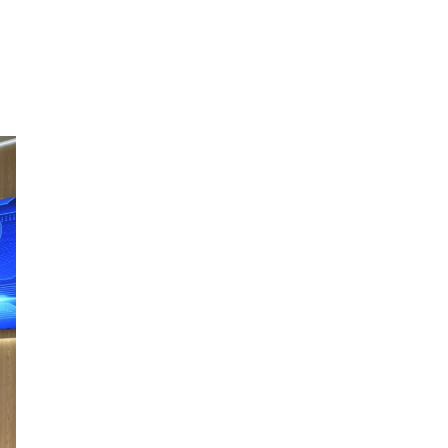
ОХУ Евро-2, Евро-3,
Евро-4 стандартын
бензин импортлохыг
зөвшөөрчээ
Дуучин Рианна ургацын
баярт зориулсан
карнавалд оролцжээ
Шинэ Зеландын нийслэл
Веллингтон хотод 15
жилийн дараа цас оржээ
16 төрлийн эмийг нэг эх
үүсвэрээс худалдан авах
журмыг баталлаа