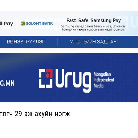
ӨРӨГ НЭВТРҮҮЛЭГ
УЛС ТӨРИЙН ЗАДЛАН
өлөгч 29 аж ахуйн нэгж