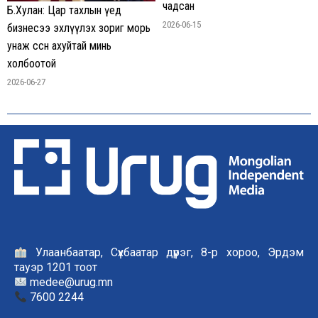
чадсан
Б.Хулан: Цар тахлын үед
2026-06-15
бизнесээ эхлүүлэх зориг морь
унаж өссөн ахуйтай минь
холбоотой
2026-06-27
Улаанбаатар, Сүхбаатар дүүрэг, 8-р хороо, Эрдэм
тауэр 1201 тоот
medee@urug.mn
7600 2244