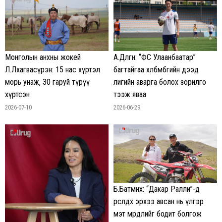
Монголын анхны жокей
А.Дөлгөөн: “ФС Улаанбаатар”
Л.Лхагвасүрэн: 15 нас хүртэл
багтайгаа хөлбөмбөгийн дээд
морь унаж, 30 гаруй түрүү
лигийн аварга болох зорилго
хүртсэн
тээж яваа
2026-07-10
2026-06-29
Б.Батмөнх: “Дакар Ралли”-д
өрсөлдөх эрхээ авсан нь үлгэр
мэт мөрөөдлийг бодит болгож