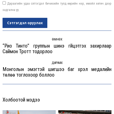
Дараагийн удаа сэтгэгдэл бичихийн тулд өөрийн нэр, имэйл хөтөч дээр
хадгална уу.
Сэтгэгдэл оруулах
Post
navigation
ӨМНӨХ
“Рио Тинто” группын шинэ гүйцэтгэх захирлаар
Previous
Саймон Тротт тодорлоо
post:
ДАРААХ
Монголын эмэгтэй шигшээ баг хүрэл медалийн
Next
төлөө тоглохоор боллоо
post:
Холбоотой мэдээ