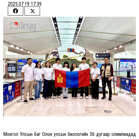
2025.07.19 17:39
Share
Share
on
on
Facebook
Twitter
Монгол Улсын баг Олон улсын биологийн 36 дугаар олимпиадад