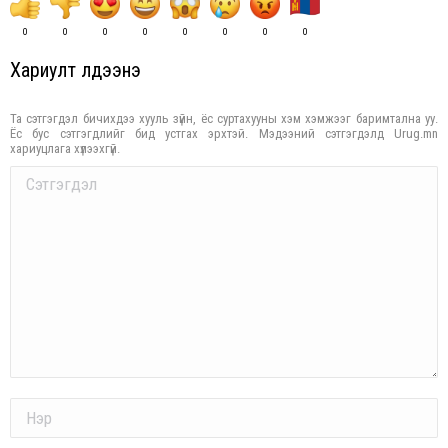
0
0
0
0
0
0
0
0
Хариулт үлдээнэ үү
Та сэтгэгдэл бичихдээ хууль зүйн, ёс суртахууны хэм хэмжээг баримтална уу.
Ёс бус сэтгэгдлийг бид устгах эрхтэй. Мэдээний сэтгэгдэлд Urug.mn
хариуцлага хүлээхгүй.
Comment
Name *