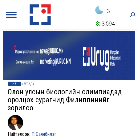
3
Sea
$:
3,594
НҮҮР
»
БУСАД
»
Олон улсын биологийн олимпиадад
оролцох сурагчид Филиппинийг
зорилоо
Нийтэлсэн:
П Баянбилэг