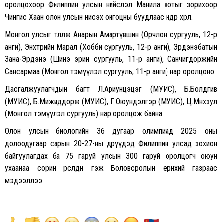
оролцохоор Филиппин улсын нийслэл Манила хотыг зорихоор
Чингис Хаан олон улсын нисэх онгоцны буудлаас өнөөдөр хөөрлөө.
Монгол улсыг төлөөлж Анарын Амартүвшин (Орчлон сургууль, 12-р
анги), Энхтөрийн Марал (Хобби сургууль, 12-р анги), Эрдэнэбатын
Зана-Эрдэнэ (Шинэ эрин сургууль, 11-р анги), Санчигдоржийн
Сансармаа (Монгол тэмүүлэл сургууль, 11-р анги) нар оролцоно.
Дасгалжуулагчдын багт Л.Ариунцэцэг (МУИС), Б.Болдгив
(МУИС), Б.Мижиддорж (МУИС), Г.Оюундэлгэр (МУИС), Ц.Мөнхзул
(Монгол тэмүүлэл сургууль) нар оролцож байна.
Олон улсын биологийн 36 дугаар олимпиад 2025 оны
долоодугаар сарын 20-27-ны өдрүүдэд Филиппин улсад зохион
байгуулагдах ба 75 гаруй улсын 300 гаруй оролцогч оюун
ухаанаа сорин өрсөлдөнө гэж Боловсролын ерөнхий газраас
мэдээллээ.