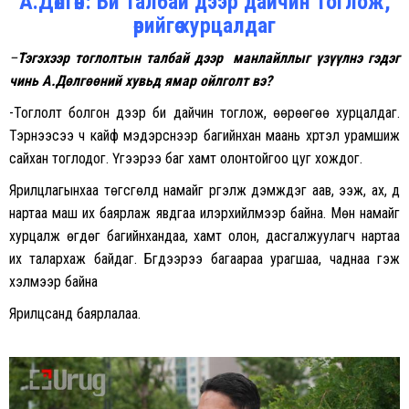
А.Дөлгөөн: Би талбай дээр дайчин тоглож,
өөрийгөө хурцалдаг
–
Тэгэхээр
тоглолтын талбай дээр манлайллыг үзүүлнэ гэдэг
чинь А.Дөлгөөний хувьд ямар ойлголт вэ?
-Тоглолт болгон дээр би дайчин тоглож, өөрөөгөө хурцалдаг.
Тэрнээсээ ч кайф мэдэрснээр багийнхан маань хүртэл урамшиж
сайхан тоглодог. Үүгээрээ баг хамт олонтойгоо цуг хождог.
Ярилцлагынхаа төгсгөлд намайг үргэлж дэмждэг аав, ээж, ах, дүү
нартаа маш их баярлаж явдгаа илэрхийлмээр байна. Мөн намайг
хурцалж өгдөг багийнхандаа, хамт олон, дасгалжуулагч нартаа
их талархаж байдаг. Бүгдээрээ багаараа урагшаа, чаднаа гэж
хэлмээр байна
Ярилцсанд баярлалаа.