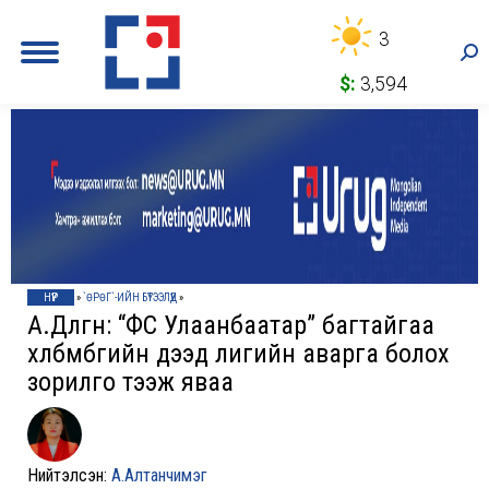
3
Sea
$:
3,594
НҮҮР
»
`ӨРӨГ`-ИЙН БҮТЭЭЛҮҮД
»
А.Дөлгөөн: “ФС Улаанбаатар” багтайгаа
хөлбөмбөгийн дээд лигийн аварга болох
зорилго тээж яваа
Нийтэлсэн:
А.Алтанчимэг