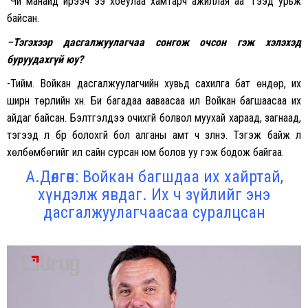
“Чи манайд ирээч ээ хоёулаа хамтарч ажиллая аа” гээд урьж
байсан.
–
Тэгэхээр д
асгалжуулагчаа сонгож очсон гэж хэлэхэд
буруудахгүй юу?
-Тийм. Войкан дасгалжуулагчийн хувьд сахилга бат өндөр, их
ширүүн төрлийн хүн. Би багадаа ааваасаа илүү Войкан багшаасаа их
айдаг байсан. Бэлтгэлдээ очихгүй болвол муухай хараад, загнаад,
тэгээд л бүр болохгүй бол алганы амт ч үзүүлнэ. Тэгэж байж л
хөлбөмбөгийг илүү сайн сурсан юм болов уу гэж бодож байгаа.
А.Дөлгөөн: Войкан багшдаа их хайртай,
хүндэлж явдаг. Их ч зүйлийг энэ
дасгалжуулагчаасаа суралцсан