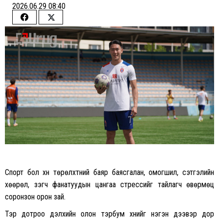
2026.06.29 08:40
Share
Share
on
on
Facebook
Twitter
Спорт бол хүн төрөлхтний баяр баясгалан, омогшил, сэтгэлийн
хөөрөл, үзэгч фанатуудын цангаа стрессийг тайлагч өвөрмөц
соронзон орон зай.
Тэр дотроо дэлхийн олон тэрбум хүнийг нэгэн дээвэр дор