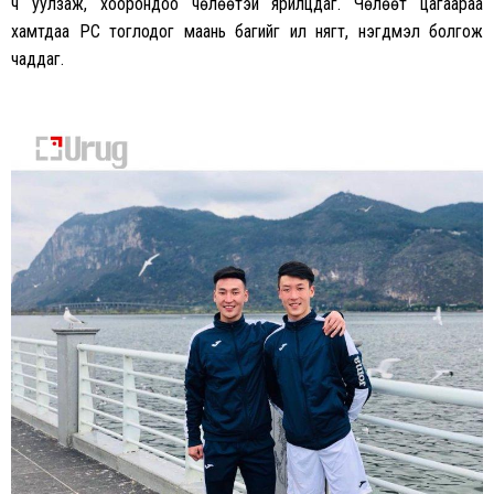
ч уулзаж, хоорондоо чөлөөтэй ярилцдаг. Чөлөөт цагаараа
хамтдаа РС тоглодог маань багийг илүү нягт, нэгдмэл болгож
чаддаг.