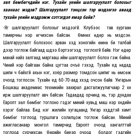
хөл бөмбөгчдийн нэг. Тухайн үеийн шалгаруулалт болохыг
хаанаас мэдэв
?
Шалгаруулалт тэнцсэн тэр мэдээгээ аваад
тухайн үеийн мэдрэмж сэтгэгдэл ямар байв?
-Яг шалгаруулалт болохыг мэдээгүй. Клубээс тав зургаан
тамирчны нэр өгчихсөн байсан. Өмнөх өдөр нь мэдсэн.
Шалгаруулалт болохоос арван хэд хоногийн өмнө би талбай
дээр тоглож байгаад шүдээ бэртээгээд тоглохгүй байв. Нэг өдөр
манай найз залгаад маргааш ийм шалгаруулалт болох гэж байна.
Чиний нэр байгаан байна цугтаа очъё гэхэд. Тухайн үед надад
шипи ч байхгүй ахын нэг, хоёр размер томдсон шипиг нь өмсөж
очоод тоглосон. Тухайн үед 60-70-аад хүүхэд очсон байв. Унгарын
Бошкаш академиас техникийн захирал дасгалжуулагчаар 2 хүн
ирж шалгаруулалт авч байсан. Гадаадад орчинд нь, тэр дундаа
Европт хөл бөмбөг тоглоно гэдэг миний хувьд маш нэр хүндийн
хэрэг байлаа. Бид нэг жилийн хугацаанд Унгар хүүхдүүдтэй хамт
бөмбөг тоглоод туршлага солилцож тоглож байсан. Миний
ажигласанаар монгол тамирчид Европт очоод хангалттай
тоглоод сурчихсан. Өөрийн биеэр очоод болдог гэдгийн