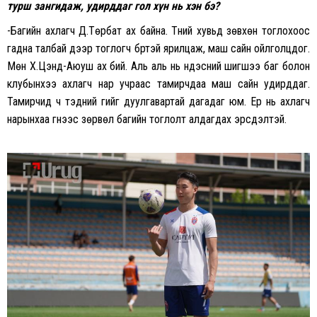
турш зангидаж, удирддаг гол хүн нь хэн бэ?
-Багийн ахлагч Д.Төрбат ах байна. Түүний хувьд зөвхөн тоглохоос
гадна талбай дээр тоглогч бүртэй ярилцаж, маш сайн ойлголцдог.
Мөн Х.Цэнд-Аюуш ах бий. Аль аль нь үндэсний шигшээ баг болон
клубынхээ ахлагч нар учраас тамирчдаа маш сайн удирддаг.
Тамирчид ч тэдний үгийг дуулгавартай дагадаг юм. Ер нь ахлагч
нарынхаа үгнээс зөрвөл багийн тоглолт алдагдах эрсдэлтэй.