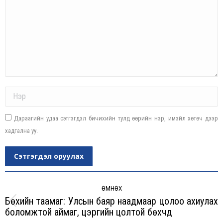
Name *
Дараагийн удаа сэтгэгдэл бичихийн тулд өөрийн нэр, имэйл хөтөч дээр
хадгална уу.
Сэтгэгдэл оруулах
Post
navigation
ӨМНӨХ
Бөхийн таамаг: Улсын баяр наадмаар цолоо ахиулах
Previous
боломжтой аймаг, цэргийн цолтой бөхчүүд
post: