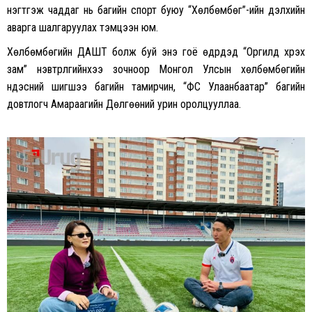
нэгтгэж чаддаг нь багийн спорт буюу “Хөлбөмбөг”-ийн дэлхийн
аварга шалгаруулах тэмцээн юм.
Хөлбөмбөгийн ДАШТ болж буй энэ гоё өдрүүдэд “Оргилд хүрэх
зам” нэвтрүүлгийнхээ зочноор Монгол Улсын хөлбөмбөгийн
үндэсний шигшээ багийн тамирчин, “ФС Улаанбаатар” багийн
довтлогч Амараагийн Дөлгөөний урин оролцууллаа.