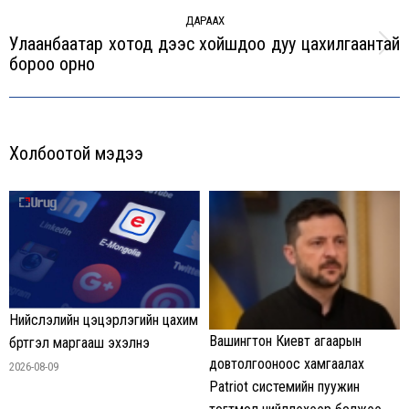
ДАРААХ
Улаанбаатар хотод үдээс хойшдоо дуу цахилгаантай
Next
бороо орно
post:
Холбоотой мэдээ
Нийслэлийн цэцэрлэгийн цахим
Вашингтон Киевт агаарын
бүртгэл маргааш эхэлнэ
довтолгооноос хамгаалах
2026-08-09
Patriot системийн пуужин