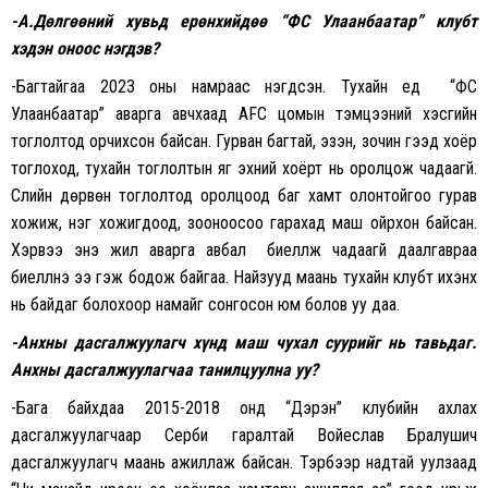
-А.
Дөлгөөний хувьд ерөнхийдөө “ФС Улаанбаатар” клубт
хэдэн оноос нэг
дэв
?
-Багтайгаа 2023 оны намраас нэгдсэн. Тухайн үед “ФС
Улаанбаатар” аварга авчхаад AFC цомын тэмцээний хэсгийн
тоглолтод орчихсон байсан. Гурван багтай, эзэн, зочин гээд хоёр
тоглоход, тухайн тоглолтын яг эхний хоёрт нь оролцож чадаагүй.
Сүүлийн дөрвөн тоглолтод оролцоод баг хамт олонтойгоо гурав
хожиж, нэг хожигдоод, зооноосоо гарахад маш ойрхон байсан.
Хэрвээ энэ жил аварга авбал биелүүлж чадаагүй даалгавраа
биелүүлнэ ээ гэж бодож байгаа. Найзууд маань тухайн клубт ихэнх
нь байдаг болохоор намайг сонгосон юм болов уу даа.
-Анхны дасгалжуулагч хүнд маш чухал суурийг нь тавьдаг.
Анхны дасгалжуулагчаа танилцуулна уу?
-Бага байхдаа 2015-2018 онд “Дэрэн” клубийн ахлах
дасгалжуулагчаар Серби гаралтай Войеслав Бралушич
дасгалжуулагч маань ажиллаж байсан. Тэрбээр надтай уулзаад