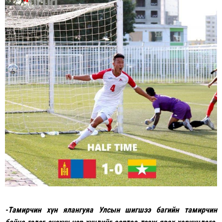
-Т
амирчин
хүн
ялангуяа
У
лсын шигшээ багийн тамирчин