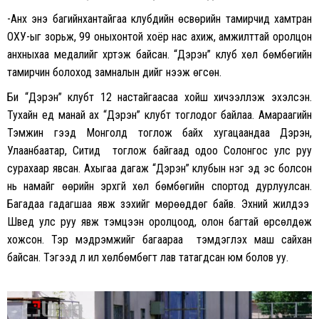
-Анх энэ багийнхантайгаа клубүүдийн өсвөрийн тамирчид хамтран
ОХУ-ыг зорьж, 99 оныхонтой хоёр нас ахиж, амжилттай оролцон
анхныхаа медалийг хүртэж байсан. “Дэрэн” клуб хөл бөмбөгийн
тамирчин болоход замналын үүдийг нээж өгсөн.
Би “Дэрэн” клубт 12 настайгаасаа хойш хичээллэж эхэлсэн.
Тухайн үед манай ах “Дэрэн” клубт тоглодог байлаа. Амараагийн
Тэмүүжин гээд Монголд тоглож байх хугацаандаа Дэрэн,
Улаанбаатар, Ситид тоглож байгаад одоо Солонгос улс руу
сурахаар явсан. Ахыгаа дагаж “Дэрэн” клубын нэг эд эс болсон
нь намайг өөрийн эрхгүй хөл бөмбөгийн спортод дурлуулсан.
Багадаа гадагшаа явж үзэхийг мөрөөддөг байв. Эхний жилдээ
Швед улс руу явж тэмцээн оролцоод, олон багтай өрсөлдөж
хожсон. Тэр мэдрэмжийг багаараа тэмдэглэх маш сайхан
байсан. Тэгээд л илүү хөлбөмбөгт лав татагдсан юм болов уу.