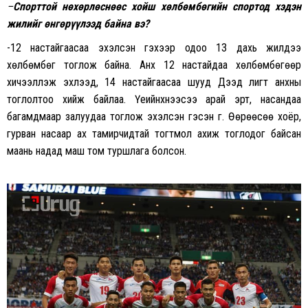
–
Спорттой нөхөрлөснөөс хойш хөлбөмбөгийн спортод хэдэн
жилийг өнгөрүүлээд байна вэ?
-12 настайгаасаа эхэлсэн гэхээр одоо 13 дахь жилдээ
хөлбөмбөг тоглож байна. Анх 12 настайдаа хөлбөмбөгөөр
хичээллэж эхлээд, 14 настайгаасаа шууд Дээд лигт анхны
тоглолтоо хийж байлаа. Үеийнхнээсээ арай эрт, насандаа
багамдмаар залуудаа тоглож эхэлсэн гэсэн үг. Өөрөөсөө хоёр,
гурван насаар ах тамирчидтай тогтмол ахиж тоглодог байсан
маань надад маш том туршлага болсон.