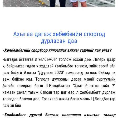
Ахыгаа дагаж хөлбөмбөгийн спортод
дурласан даа
-Хөлбөмбөгийн спортоор хичээллэх анхны сэдлийг хэн өгөв?
-Багадаа ахтайгаа л хөлбөмбөг тоглож өссөн дөө. Лагерь дээр
ч, байрныхаа гадаа ч хүүхдүүдтэй хөлбөмбөг тоглож, хийж үзээгүй зүйл
гэж байхгүй. Ахыгаа “Дуулиан 2020” тэмцээнд тоглож байхад нь
үзэж байсан юм. Тоглолт дууссаны дараа манай сургуулийн
биеийн тамирын багш Ц.Болдбаатар “Хамт бэлтгэл хийх үү?”
хэмээн санал тавьж байсан тэр цаг үеэс л хөлбөмбөгт дурлаж
тоглодог болсон доо. Тэгэхээр анхны багш маань Ц.Болдбаатар
гэж хүн бий.
-Хөлбөмбөгт дуртай болгож нөлөөлсөн ахынхаа талаар