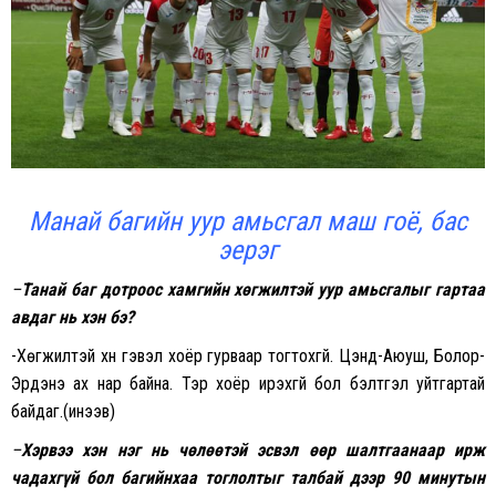
Манай багийн уур амьсгал маш гоё, бас
эерэг
–
Танай баг дот
роос
хамгийн хөгжилтэй уур амьсгалыг
гартаа
авдаг нь хэн
бэ
?
-Хөгжилтэй хүн гэвэл хоёр гурваар тогтохгүй. Цэнд-Аюуш, Болор-
Эрдэнэ ах нар байна. Тэр хоёр ирэхгүй бол бэлтгэл уйтгартай
байдаг.(инээв)
–
Хэрвээ хэн нэг нь чөлөөтэй эсвэл өөр шалтгаанаар ирж
чадахгүй бол багийнхаа тоглолтыг талбай дээр 90 минутын