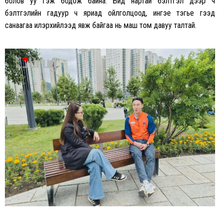
болов уу гэж бодож байна. Бид нартай бэлтгэл дээр ч
бэлтгэлийн гадуур ч яриад ойлголцоод, ингэе тэгье гээд
санаагаа илэрхийлээд явж байгаа нь маш том давуу талтай.