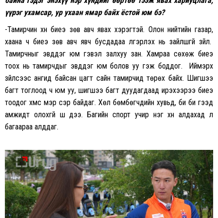
байна гэдэг
энэхүү
нэр хүндийг өөртөө тээж явах хариуцлага,
үүрэг ухамсар,
ур
ухаан ямар байх ёстой юм
бэ?
-Тамирчин хүн биеэ зөв авч явах хэрэгтэй. Олон нийтийн газар,
хаана ч биеэ зөв авч явч бусдадаа үлгэрлэх нь зайлшгүй зүйл.
Тамирчныг эвддэг юм гэвэл залхуу зан. Хамраа сөхөж биеэ
тоох нь тамирчдыг эвддэг юм болов уу гэж боддог. Иймэрхүү
зүйлсээс ангид байсан цагт сайн тамирчид төрөх байх. Шигшээ
багт тоглоод ч юм уу, шигшээ багт дуудагдаад ирэхээрээ биеэ
тоодог хүмүүс мэр сэр байдаг. Хөл бөмбөгчдийн хувьд, би би гээд
амжидт олохгүй шүү дээ. Багийн спорт учир нэг хүн алдахад л
багаараа алддаг.