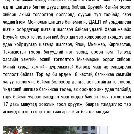
үед яг шигшээ багтаа дуудагдаад байлаа. Брунейн багийн эсрэг
хийсэн эхний тоглолтод сэлгээнд суусан тул талбайд гарч
чадаагүй юм. Монголын шигшээ баг өмнө нь ДАШТ-ий урьдчилсан
шатны хоёрдугаар шатанд шалгарч байсан удаагүй. Харин манайх
Брунейг хоёр тоглолтын нийлбэр дүнгээр хожсоноор түүхэндээ анх
удаа хоёрдугаар шатанд шалгарч, Япон, Мьянмар, Киргизстан,
Тажикистан гэсэн багуудтай нэг зоонд орсон юм. Тэгээд
хэсгийн хамгийн эхний тоглолтоо Мьянмарын эсрэг хийсэн.
Миний хувьд хамгийн дурсамжтай бөгөөд маш их сандарсан
тоглолт байлаа. Тэр үед би ердөө 18 настай, багийнхаа хамгийн
залуу тоглогч нь байсан болохоор дандаа ах нартайгаа тоглосон.
Үндэсний шигшээ багийнхаа төлөө, эх орондоо анх удаа талбайд
гарч байсан учраас сандрал маш өндөр байсан. Гэвч тоглолтын
17 дахь минутад хожлын гоол оруулж, баяраа тэмдэглэх тэр
агшинд үнэхээр үгээр хэлэхийн аргагүй их баярласан даа.