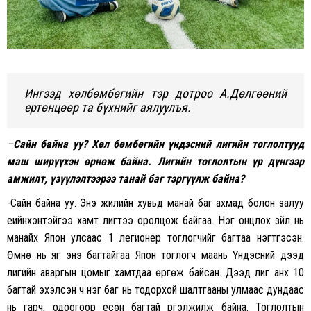
Ингээд хөлбөмбөгийн тэр дотроо А.Дөлгөөний
ертөнцөөр та бүхнийг аялуулъя.
–
Сайн байна уу?
Хөл бөмбөгийн үндэсний лигийн тоглолтууд
маш ширүүхэн өрнөж байна. Лигийн тоглолтын үр дүнгээр
амжилт, үзүүлэлтээрээ танай баг тэргүүлж байна?
-Сайн байна уу. Энэ жилийн хувьд манай баг ахмад болон залуу
үеийнхэнтэйгээ хамт лигтээ оролцож байгаа. Нэг онцлох зүйл нь
манайх Япон улсаас 1 легионер тоглогчийг багтаа нэгтгэсэн.
Өмнө нь яг энэ багтайгаа Япон тоглогч маань Үндэсний дээд
лигийн аваргын цомыг хамтдаа өргөж байсан. Дээд лиг анх 10
багтай эхэлсэн ч нэг баг нь тодорхой шалтгааны улмаас дундаас
нь гарч, одоогоор есөн багтай үргэлжилж байна. Тоглолтын