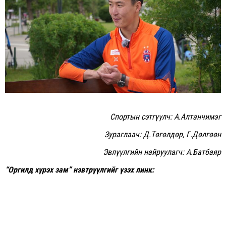
Спортын сэтгүүлч: А.Алтанчимэг
Зураглаач: Д.Төгөлдөр, Г.Дөлгөөн
Эвлүүлгийн найруулагч: А.Батбаяр
“Оргилд хүрэх зам” нэвтрүүлгийг үзэх линк: