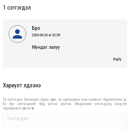
1 сэтгэгдэл
Бро
2026-06-30 at 02:09
says:
Мундаг залуу
Reply
Хариулт үлдээнэ үү
Та сэтгэгдэл бичихдээ хууль зүйн, ёс суртахууны хэм хэмжээг баримтална уу.
Ёс бус сэтгэгдлийг бид устгах эрхтэй. Мэдээний сэтгэгдэлд Urug.mn
хариуцлага хүлээхгүй.
Comment