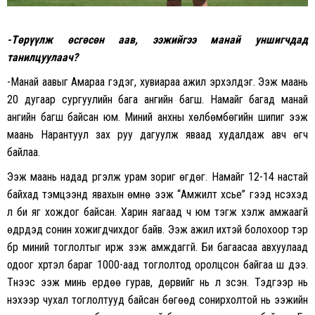
-Төрүүлж өсгөсөн аав, ээжийгээ манай уншигчдад
танилцуулаач?
-Манай аавыг Амараа гэдэг, хувиараа ажил эрхэлдэг. Ээж маань
20 дугаар сургуулийн бага ангийн багш. Намайг багад манай
ангийн багш байсан юм. Миний анхны хөлбөмбөгийн шипиг ээж
маань Нарантуул зах руу дагуулж яваад худалдаж авч өгч
байлаа.
Ээж маань надад үргэлж урам зориг өгдөг. Намайг 12-14 настай
байхад тэмцээнд явахын өмнө ээж “Амжилт хүсье” гээд үнсэхэд
л би яг хождог байсан. Харин яагаад ч юм тэгж хэлж амжаагүй
өдрүүдэд сонин хожигдчихдог байв. Ээж ажил ихтэй болохоор тэр
бүр миний тоглолтыг ирж үзэж амждаггүй. Би багаасаа авхуулаад
одоог хүртэл бараг 1000-аад тоглолтод оролцсон байгаа шүү дээ.
Түүнээс ээж минь ердөө гурав, дөрвийг нь л үзсэн. Тэдгээр нь
үнэхээр чухал тоглолтууд байсан бөгөөд сонирхолтой нь ээжийн