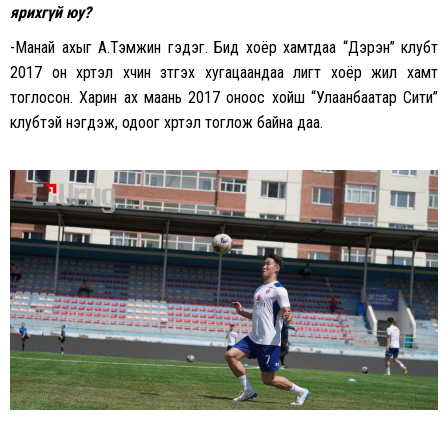
ярихгүй юу?
-Манай ахыг А.Тэмүүжин гэдэг. Бид хоёр хамтдаа “Дэрэн” клубт
2017 он хүртэл хүчин зүтгэх хугацаандаа лигт хоёр жил хамт
тоглосон. Харин ах маань 2017 оноос хойш “Улаанбаатар Сити”
клубтэй нэгдэж, одоог хүртэл тоглож байна даа.