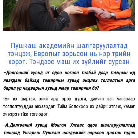
Пушкаш академийн шалгаруулалтад
тэнцэж, Европыг зорьсон нь нэр төрийн
хэрэг. Тэндээс маш их зүйлийг сурсан
–
Д
өлгөөн
ий хувьд
яг одоо
ногоон талбай дээр тэмцээн ид
явагдаж байхад тамирчны хувьд онцлох тоглолтын арга
барил ур чадварын хувь
д ямар тамирчин бэ
?
-Би их шартай, хүний ард орох дургүй, дайчин зан чанараар
тоглолтууддаа анхаардаг. Тийм болохоор их дайрч зүтгэж, хамаг
хүчээрээ гүйж тоглодог.
-А.
Дөлгөөний хувьд Монгол Улсаас одоо шалгаруулалтад
тэнцээд Унгарын Пушкаш академийг зорьсон цөөхөн хэдэн