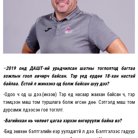
–
2019 онд ДАШТ-ий урьдчилсан шатны тоглолтод багтаа
хожлын гоол авчирч байсан. Тэр үед ердөө 18-хан настай
байлаа. Ёстой л жинхэнэ од болж байсан шүү дээ?
-Одоо ч од шүү дээ.(инээв) Тэр үед насаар жаахан байсан ч, тэр
тэмцээн маш том туршлага болж өгсөн дөө. Сэтгэлд маш том
дурсамж үлдээсэн гоё тогллт.
-Багийнхан нь чөлөөт цагаа хэрхэн өнгөрүүлж байна вэ?
-Бид зөвхөн бэлтгэлийн үеэр уулздаггүй л дээ. Бэлтгэлээс гадуур