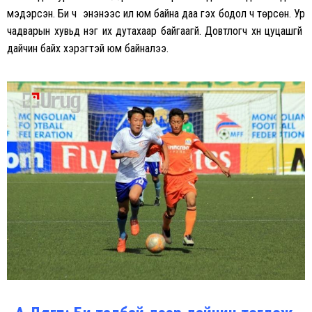
мэдэрсэн. Би ч энэнээс илүү юм байна даа гэх бодол ч төрсөн. Ур
чадварын хувьд нэг их дутахаар байгаагүй. Довтлогч хүн цуцашгүй
дайчин байх хэрэгтэй юм байналээ.