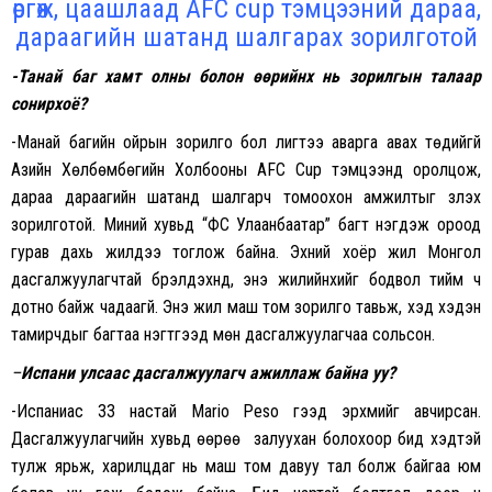
өргөж, цаашлаад AFC cup тэмцээний дараа,
дараагийн шатанд шалгарах зорилготой
-Танай баг хамт олны болон өөрийнх нь зорилгын талаар
сонирхоё?
-Манай багийн ойрын зорилго бол лигтээ аварга авах төдийгүй
Азийн Хөлбөмбөгийн Холбооны AFC Cup тэмцээнд оролцож,
дараа дараагийн шатанд шалгарч томоохон амжилтыг үзүүлэх
зорилготой. Миний хувьд “ФС Улаанбаатар” багт нэгдэж ороод
гурав дахь жилдээ тоглож байна. Эхний хоёр жил Монгол
дасгалжуулагчтай бүрэлдэхүүнд, энэ жилийнхийг бодвол тийм ч
дотно байж чадаагүй. Энэ жил маш том зорилго тавьж, хэд хэдэн
тамирчдыг багтаа нэгтгээд мөн дасгалжуулагчаа сольсон.
–
Испани
улсаас
дасгалжуулагч
ажиллаж байна
уу?
-Испаниас 33 настай Mario Peso гээд эрхмийг авчирсан.
Дасгалжуулагчийн хувьд өөрөө залуухан болохоор бид хэдтэй
тулж ярьж, харилцдаг нь маш том давуу тал болж байгаа юм