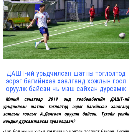
ДАШТ-ий урьдчилсан шатны тоглолтод
эсрэг багийнхаа хаалганд хожлын гоол
оруулж байсан нь маш сайхан дурсамж
–
Миний санахаар 2019 онд хөлбөмбөгийн ДАШТ-ий
урьдчилсан шатны тоглолтод эсрэг багийнхаа хаалганд
хожлын гоолыг А.Дөлгөөн оруулж байсан. Тухайн үеийн
нандин дурсамжаасаа хуваалцаач?
-Тэр бол миний хувьд хамгийн үнэ цэнтэй тоглолт байсан. Тухайн