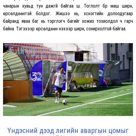
чанарын хувьд тун дажгүй байгаа шүү. Тоглолт бүр маш ширүүн,
өрсөлдөөнтэй болдог. Жишээ нь, хүснэгтийн долоодугаар
байранд яваа баг нь тэргүүлэгч багийг хожих тохиолдол ч гарч
байна. Тэгэхээр өрсөлдөөн үнэхээр ширүүн, сонирхолтой байгаа.
Үндэсний дээд лигийн аваргын цомыг