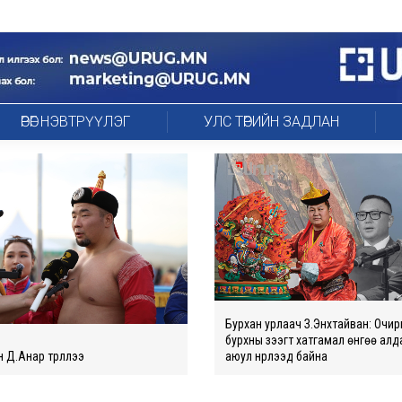
ӨРӨГ НЭВТРҮҮЛЭГ
УЛС ТӨРИЙН ЗАДЛАН
Бурхан урлаач З.Энхтайван: Очи
бурхны зээгт хатгамал өнгөө алд
 Д.Анар түрүүллээ
аюул нүүрлээд байна