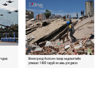
агчдаа
Венесуэлд болсон газар хөдлөлтийн
улмаас 1400 гаруй хүн амь үрэгджээ