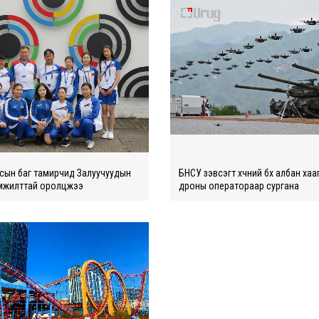
сын баг тамирчид Залуучуудын
БНСУ зэвсэгт хүчний бүх албан ха
мжилттай оролцжээ
дроны оператораар сургана