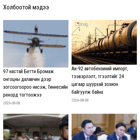
Холбоотой мэдээ
Аи-92 автобензиний импорт,
97 настай Бетти Бромаж
тээвэрлэлт, түгээлтийг 24
онгоцны далавчин дээр
цагаар шуурхай зохион
зогсоогоороо нисэж, Гиннесийн
байгуулж байна
рекорд тогтоожээ
2026-08-08
2026-08-08