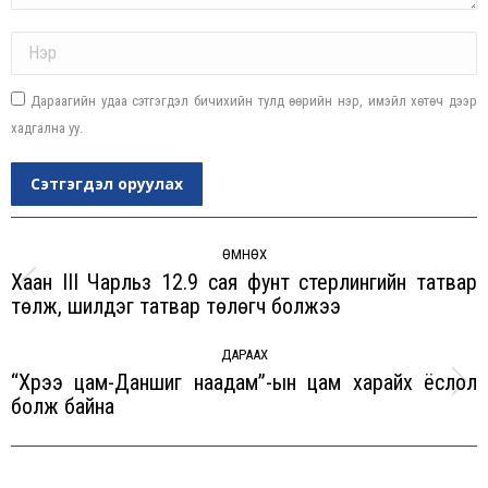
Name *
Дараагийн удаа сэтгэгдэл бичихийн тулд өөрийн нэр, имэйл хөтөч дээр
хадгална уу.
Сэтгэгдэл оруулах
Post
navigation
ӨМНӨХ
Хаан III Чарльз 12.9 сая фунт стерлингийн татвар
Previous
төлж, шилдэг татвар төлөгч болжээ
post:
ДАРААХ
“Хүрээ цам-Даншиг наадам”-ын цам харайх ёслол
Next
болж байна
post: