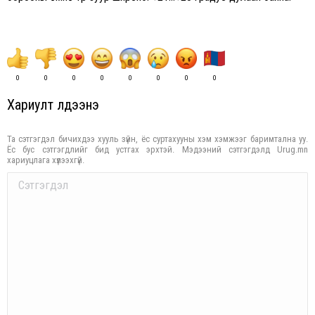
0
0
0
0
0
0
0
0
Хариулт үлдээнэ үү
Та сэтгэгдэл бичихдээ хууль зүйн, ёс суртахууны хэм хэмжээг баримтална уу.
Ёс бус сэтгэгдлийг бид устгах эрхтэй. Мэдээний сэтгэгдэлд Urug.mn
хариуцлага хүлээхгүй.
Comment