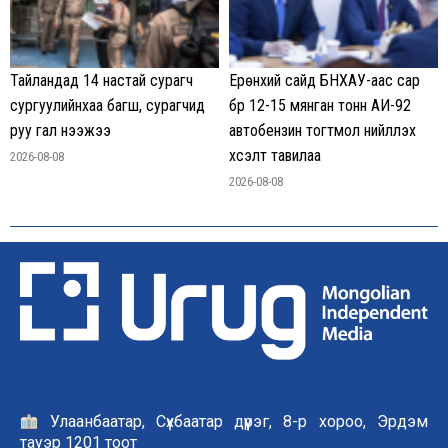
Тайландад 14 настай сурагч
Ерөнхий сайд БНХАУ-аас сар
сургуулийнхаа багш, сурагчид
бүр 12-15 мянган тонн АИ-92
руу гал нээжээ
автобензин тогтмол нийлүүлэх
хүсэлт тавилаа
2026-08-08
2026-08-08
Улаанбаатар, Сүхбаатар дүүрэг, 8-р хороо, Эрдэм
тауэр 1201 тоот