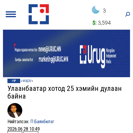
3
Sea
$:
3,594
НҮҮР
»
МЭДЭЭ
»
Улаанбаатар хотод 25 хэмийн дулаан
байна
Нийтэлсэн:
П Баянбилэг
2026.06.28 10:49