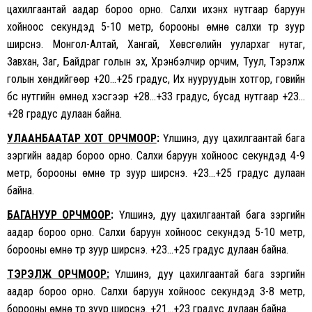
цахилгаантай аадар бороо орно. Салхи ихэнх нутгаар баруун
хойноос секундэд 5-10 метр, борооны өмнө салхи түр зуур
ширүүснэ. Монгол-Алтай, Хангай, Хөвсгөлийн уулархаг нутаг,
Завхан, Заг, Байдраг голын эх, Хүрэнбэлчир орчим, Туул, Тэрэлж
голын хөндийгөөр +20…+25 градус, Их нууруудын хотгор, говийн
бүс нутгийн өмнөд хэсгээр +28…+33 градус, бусад нутгаар +23…
+28 градус дулаан байна.
УЛААНБААТАР ХОТ ОРЧМООР
:
Үүлшинэ, дуу цахилгаантай бага
зэргийн аадар бороо орно. Салхи баруун хойноос секундэд 4-9
метр, борооны өмнө түр зуур ширүүснэ. +23…+25 градус дулаан
байна.
БАГАНУУР ОРЧМООР
:
Үүлшинэ, дуу цахилгаантай бага зэргийн
аадар бороо орно. Салхи баруун хойноос секундэд 5-10 метр,
борооны өмнө түр зуур ширүүснэ. +23…+25 градус дулаан байна.
ТЭРЭЛЖ ОРЧМООР:
Үүлшинэ, дуу цахилгаантай бага зэргийн
аадар бороо орно. Салхи баруун хойноос секундэд 3-8 метр,
борооны өмнө түр зуур ширүүснэ. +21…+23 градус дулаан байна.