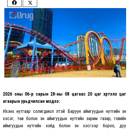
Share
Share
on
on
Facebook
Twitter
2026 оны 06-р сарын 28-ны 08 цагаас 20 цаг хүртэлх
цаг
агаарын урьдчилсан мэдээ:
Ихэнх нутгаар солигдмол үүлтэй. Баруун аймгуудын нутгийн зүүн
хэсэг, төв болон зүүн аймгуудын нутгийн зарим газар, говийн
аймгуудын нутгийн хойд болон зүүн хэсгээр бороо, дуу