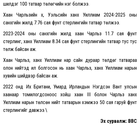
шилдэг 100 татвар төлөгчийн нэг болжээ.
Хаан Чарльзийн хүү, Уэльсийн ханхүү Уиллиам 2024-2025 оны
санхүүгийн жилд 7.76 сая фунт стерлингийн татвар төлжээ.
2023-2024 оны санхүүгийн жилд хаан Чарльз 11.7 сая фунт
стерлинг, ханхүү Уиллиам 8.34 сая фунт стерлингийн татвар тус тус
төлж байсан аж.
Хаан Чарльз, ханхүү Уиллиам нар сайн дураар төлдөг татвараа
олон нийтэд ил болгосон нь хаан Чарльз, ханхүү Уиллиам нарын
хувийн шийдвэр байсан аж.
2022 онд Их Британи, Умард Ирландын Нэгдсэн Вант улсын
хаанаар томилогдсоноос хойш хаан III болон Чарльз ханхүү
Уиллиам нарын төлсөн нийт татварын хэмжээ 50 сая гаруй фунт
стерлингийг давжээ.\
Эх сурвалж: BBC