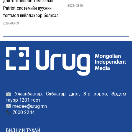
довтолгооноос хамгаалах
2026-08-09
Patriot системийн пуужин
тогтмол нийлүүлэхээр болжээ
2026-08-09
Улаанбаатар, Сүхбаатар дүүрэг, 8-р хороо, Эрдэм
тауэр 1201 тоот
medee@urug.mn
7600 2244
БИДНИЙ ТУХАЙ