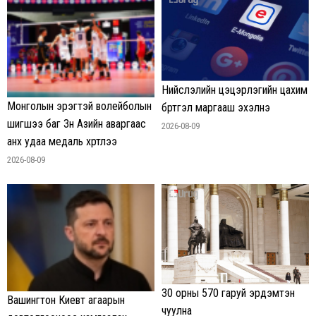
Нийслэлийн цэцэрлэгийн цахим
Монголын эрэгтэй волейболын
бүртгэл маргааш эхэлнэ
шигшээ баг Зүүн Азийн аваргаас
2026-08-09
анх удаа медаль хүртлээ
2026-08-09
30 орны 570 гаруй эрдэмтэн
Вашингтон Киевт агаарын
чуулна