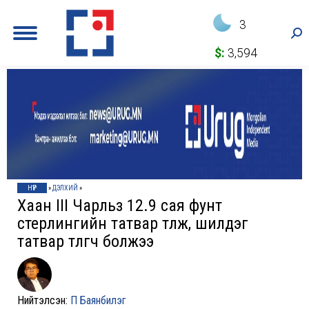
3
Sea
$:
3,594
НҮҮР
»
ДЭЛХИЙ
»
Хаан III Чарльз 12.9 сая фунт
стерлингийн татвар төлж, шилдэг
татвар төлөгч болжээ
Нийтэлсэн:
П Баянбилэг