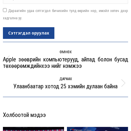
Дараагийн удаа сэтгэгдэл бичихийн тулд өөрийн нэр, имэйл хөтөч дээр
хадгална уу.
Сэтгэгдэл оруулах
Post
navigation
ӨМНӨХ
Apple зөөврийн компьютерууд, айпад болон бусад
Previous
төхөөрөмжүүдийнхээ үнийг нэмжээ
post:
ДАРААХ
Улаанбаатар хотод 25 хэмийн дулаан байна
Next
post:
Холбоотой мэдээ