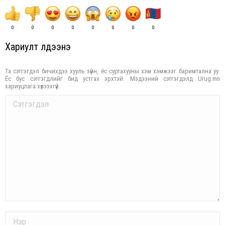
0
0
0
0
0
0
0
0
Хариулт үлдээнэ үү
Та сэтгэгдэл бичихдээ хууль зүйн, ёс суртахууны хэм хэмжээг баримтална уу.
Ёс бус сэтгэгдлийг бид устгах эрхтэй. Мэдээний сэтгэгдэлд Urug.mn
хариуцлага хүлээхгүй.
Comment
Name *