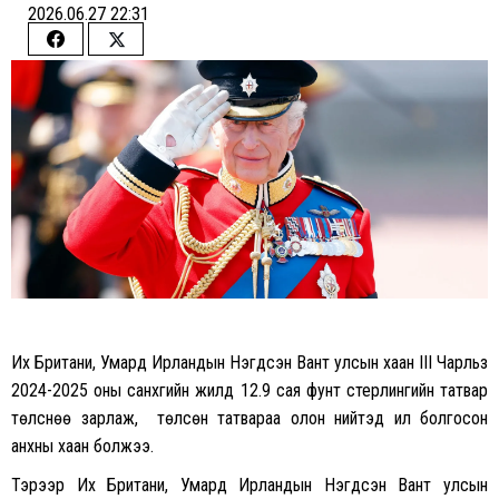
2026.06.27 22:31
Share
Share
on
on
Facebook
Twitter
Их Британи, Умард Ирландын Нэгдсэн Вант улсын хаан III Чарльз
2024-2025 оны санхүүгийн жилд 12.9 сая фунт стерлингийн татвар
төлснөө зарлаж, төлсөн татвараа олон нийтэд ил болгосон
анхны хаан болжээ.
Тэрээр Их Британи, Умард Ирландын Нэгдсэн Вант улсын