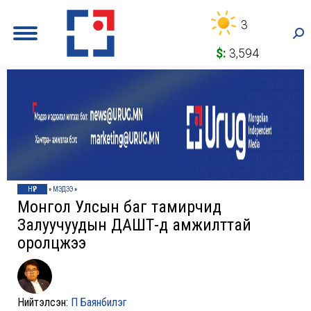
3
Sea
$:
3,594
НҮҮР
»
МЭДЭЭ
»
Монгол Улсын баг тамирчид
Залуучуудын ДАШТ-д амжилттай
оролцжээ
Нийтэлсэн:
П Баянбилэг