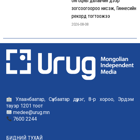
онгоцны далавчин дээр
зогсоогоороо нисэж, Гиннесийн
рекорд тогтоожээ
2026-08-08
Улаанбаатар, Сүхбаатар дүүрэг, 8-р хороо, Эрдэм
тауэр 1201 тоот
medee@urug.mn
7600 2244
БИДНИЙ ТУХАЙ