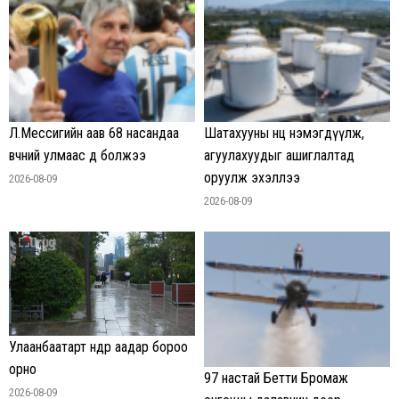
Л.Мессигийн аав 68 насандаа
Шатахууны нөөц нэмэгдүүлж,
өвчний улмаас өөд болжээ
агуулахуудыг ашиглалтад
оруулж эхэллээ
2026-08-09
2026-08-09
Улаанбаатарт өнөөдөр аадар бороо
орно
97 настай Бетти Бромаж
2026-08-09