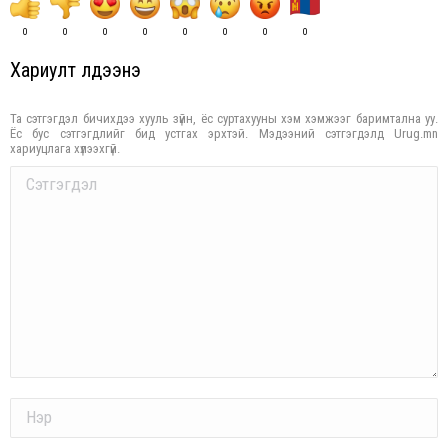
0
0
0
0
0
0
0
0
Хариулт үлдээнэ үү
Та сэтгэгдэл бичихдээ хууль зүйн, ёс суртахууны хэм хэмжээг баримтална уу.
Ёс бус сэтгэгдлийг бид устгах эрхтэй. Мэдээний сэтгэгдэлд Urug.mn
хариуцлага хүлээхгүй.
Comment
Name *