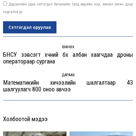
Дараагийн удаа сэтгэгдэл бичихийн тулд өөрийн нэр, имэйл хөтөч дээр
хадгална уу.
Сэтгэгдэл оруулах
Post
navigation
ӨМНӨХ
БНСУ зэвсэгт хүчний бүх албан хаагчдаа дроны
Previous
оператораар сургана
post:
ДАРААХ
Математикийн хичээлийн шалгалтаар 43
Next
шалгуулагч 800 оноо авчээ
post:
Холбоотой мэдээ