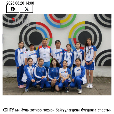
2026.06.28 14:08
Share
Share
on
on
Facebook
Twitter
ХБНГУ-ын Зуль хотноо зохион байгуулагдсан буудлага спортын