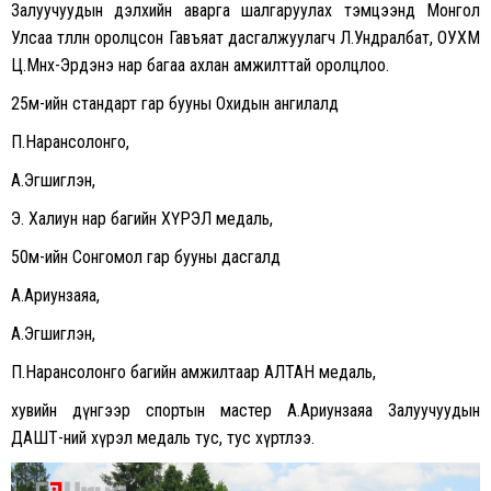
Залуучуудын дэлхийн аварга шалгаруулах тэмцээнд Монгол
Улсаа төлөөлөн оролцсон Гавъяат дасгалжуулагч Л.Ундралбат, ОУХМ
Ц.Мөнх-Эрдэнэ нар багаа ахлан амжилттай оролцлоо.
25м-ийн стандарт гар бууны Охидын ангилалд
П.Нарансолонго,
А.Эгшиглэн,
Э. Халиун нар багийн ХҮРЭЛ медаль,
50м-ийн Сонгомол гар бууны дасгалд
А.Ариунзаяа,
А.Эгшиглэн,
П.Нарансолонго багийн амжилтаар АЛТАН медаль,
хувийн дүнгээр спортын мастер А.Ариунзаяа Залуучуудын
ДАШТ-ний хүрэл медаль тус, тус хүртлээ.