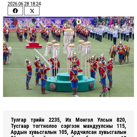
2026.06.28 18:24
Share
Share
on
on
Facebook
Twitter
Тулгар төрийн 2235, Их Монгол Улсын 820,
Тусгаар тогтнолоо сэргээн мандуулсны 115,
Ардын хувьсгалын 105, Ардчилсан хувьсгалын