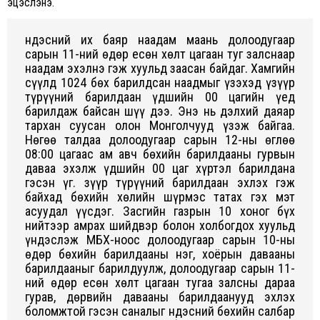
эцэслэнэ.
Үндэсний их баяр наадам маань долоодугаар
сарын 11-ний өдөр есөн хөлт цагаан туг залснаар
наадам эхэлнэ гэж хуульд заасан байдаг. Хамгийн
сүүлд 1024 бөх барилдсан наадмыг үзэхэд үзүүр
түрүүний барилдаан үдшийн 00 цагийн үед
барилдаж байсан шүү дээ. Энэ нь дэлхий даяар
тархан суусан олон Монголчууд үзэж байгаа.
Нөгөө талдаа долоодугаар сарын 12-ны өглөө
08:00 цагаас ам авч бөхийн барилдааны гурвын
даваа эхэлж үдшийн 00 цаг хүртэл барилдана
гэсэн үг. Үзүүр түрүүний барилдаан эхлэх гэж
байхад бөхийн хөлийн шүрмэс татах гэх мэт
асуудал үүсдэг. Засгийн газрын 10 хоног бүх
нийтээр амрах шийдвэр болон холбогдох хуульд
үндэслэж МҮБХ-ноос долоодугаар сарын 10-ны
өдөр бөхийн барилдааны нэг, хоёрын давааны
барилдааныг барилдуулж, долоодугаар сарын 11-
ний өдөр есөн хөлт цагаан тугаа залсны дараа
гурав, дөрвийн давааны барилдаанууд эхлэх
боломжтой гэсэн саналыг Үндэсний бөхийн салбар