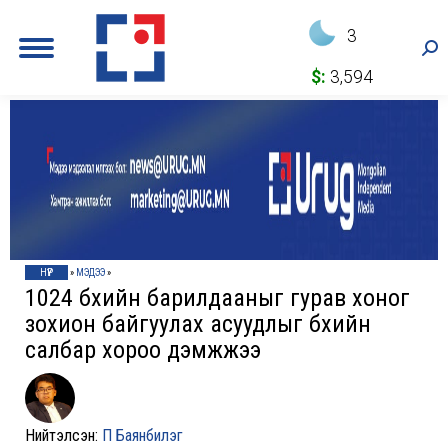
3
Sea
$:
3,594
НҮҮР
»
МЭДЭЭ
»
1024 бөхийн барилдааныг гурав хоног
зохион байгуулах асуудлыг бөхийн
салбар хороо дэмжжээ
Нийтэлсэн:
П Баянбилэг