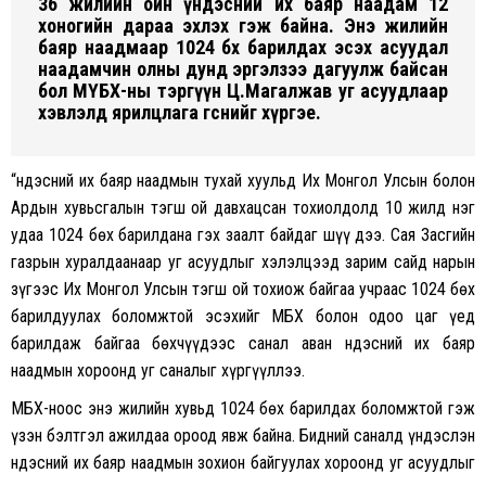
36 жилийн ойн үндэсний их баяр наадам 12
хоногийн дараа эхлэх гэж байна. Энэ жилийн
баяр наадмаар 1024 бөх барилдах эсэх асуудал
наадамчин олны дунд эргэлзээ дагуулж байсан
бол МҮБХ-ны тэргүүн Ц.Магалжав уг асуудлаар
хэвлэлд ярилцлага өгснийг хүргэе.
“Үндэсний их баяр наадмын тухай хуульд Их Монгол Улсын болон
Ардын хувьсгалын тэгш ой давхацсан тохиолдолд 10 жилд нэг
удаа 1024 бөх барилдана гэх заалт байдаг шүү дээ. Сая Засгийн
газрын хуралдаанаар уг асуудлыг хэлэлцээд зарим сайд нарын
зүгээс Их Монгол Улсын тэгш ой тохиож байгаа учраас 1024 бөх
барилдуулах боломжтой эсэхийг МҮБХ болон одоо цаг үед
барилдаж байгаа бөхчүүдээс санал аван Үндэсний их баяр
наадмын хороонд уг саналыг хүргүүллээ.
МҮБХ-ноос энэ жилийн хувьд 1024 бөх барилдах боломжтой гэж
үзэн бэлтгэл ажилдаа ороод явж байна. Бидний саналд үндэслэн
Үндэсний их баяр наадмын зохион байгуулах хороонд уг асуудлыг