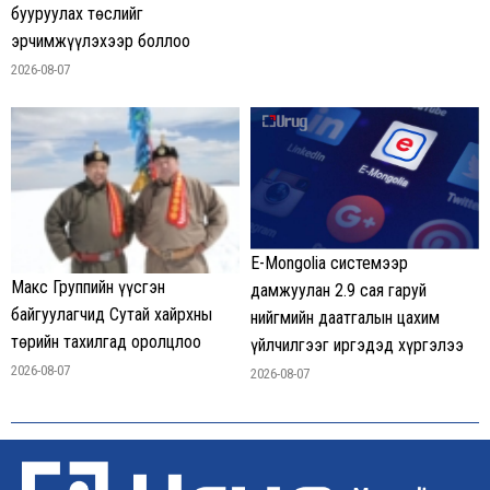
бууруулах төслийг
эрчимжүүлэхээр боллоо
2026-08-07
E-Mongolia системээр
Макс Группийн үүсгэн
дамжуулан 2.9 сая гаруй
байгуулагчид Сутай хайрхны
нийгмийн даатгалын цахим
төрийн тахилгад оролцлоо
үйлчилгээг иргэдэд хүргэлээ
2026-08-07
2026-08-07