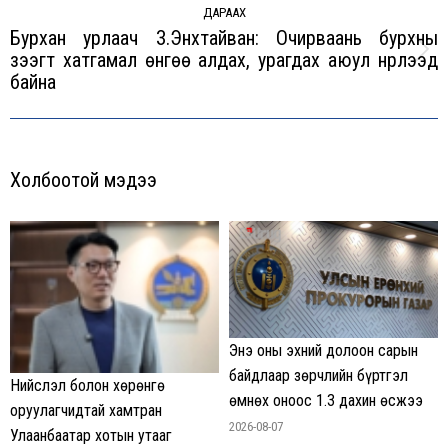
ДАРААХ
Бурхан урлаач З.Энхтайван: Очирваань бурхны
зээгт хатгамал өнгөө алдах, урагдах аюул нүүрлээд
Next
байна
post:
Холбоотой мэдээ
Энэ оны эхний долоон сарын
байдлаар зөрчлийн бүртгэл
Нийслэл болон хөрөнгө
өмнөх оноос 1.3 дахин өсжээ
оруулагчидтай хамтран
2026-08-07
Улаанбаатар хотын утааг