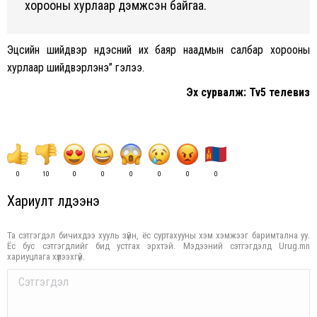
хорооны хурлаар дэмжсэн байгаа.
Эцсийн шийдвэр Үндэсний их баяр наадмын салбар хорооны
хурлаар шийдвэрлэнэ” гэлээ.
Эх сурвалж: Tv5 телевиз
0
10
0
0
0
0
0
0
Хариулт үлдээнэ үү
Та сэтгэгдэл бичихдээ хууль зүйн, ёс суртахууны хэм хэмжээг баримтална уу.
Ёс бус сэтгэгдлийг бид устгах эрхтэй. Мэдээний сэтгэгдэлд Urug.mn
хариуцлага хүлээхгүй.
Comment