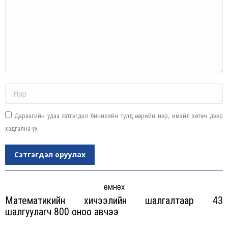
Name *
Дараагийн удаа сэтгэгдэл бичихийн тулд өөрийн нэр, имэйл хөтөч дээр
хадгална уу.
Сэтгэгдэл оруулах
Post
navigation
ӨМНӨХ
Математикийн хичээлийн шалгалтаар 43
Previous
шалгуулагч 800 оноо авчээ
post: