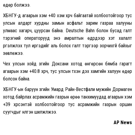
өдөр болжээ.
ХБНГУ-д агаарын хэм +40 хэм хүрч байгаатай холбоотойгоор тус
улсын алдарт хурдны замын асфальт зарим газраа халууны
улмаас хагарч, цуурсан байна. Deutsche Bahn болон бусад галт
тэрэгний операторууд энэ амралтын өдрүүдээр хэт халалт
үргэлжлэх тул иргэдийг аль болох галт тэргээр зорчихгүй байхыг
зөвлөжээ.
Чех улсын хойд зүгийн Доксани хотод өнгөрсөн бямба гарагт
агаарын хэм +40.8 хүрч, тус улсын түүхэн дэх хамгийн халуун өдөр
болсон байна.
ХБНГУ-ын баруун зүгийн Умард Райн-Вестфали мужийн Дормаген
хотод байрлах асрамжийн газрын өрөө танхимуудад агаарын хэм
+39 хүрсэнтэй холбоотойгоор тус асрамжийн газрын оршин
суугчдыг нүүлгэн шилжүүлжээ.
AP News