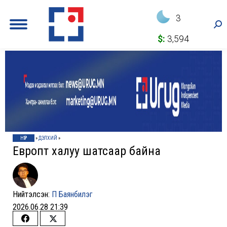
3
Sea
$:
3,594
НҮҮР
»
ДЭЛХИЙ
»
Европт халуу шатсаар байна
Нийтэлсэн:
П Баянбилэг
2026.06.28 21:39
Share
Share