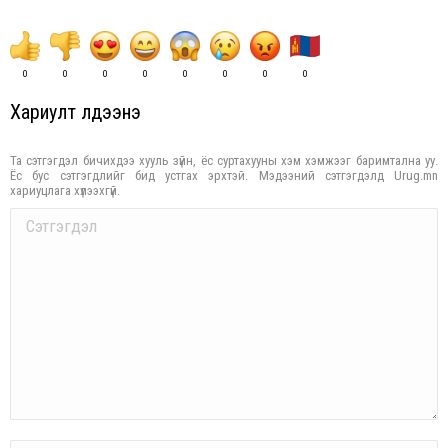
0
0
0
0
0
0
0
0
Хариулт үлдээнэ үү
Та сэтгэгдэл бичихдээ хууль зүйн, ёс суртахууны хэм хэмжээг баримтална уу.
Ёс бус сэтгэгдлийг бид устгах эрхтэй. Мэдээний сэтгэгдэлд Urug.mn
хариуцлага хүлээхгүй.
Comment
Name *