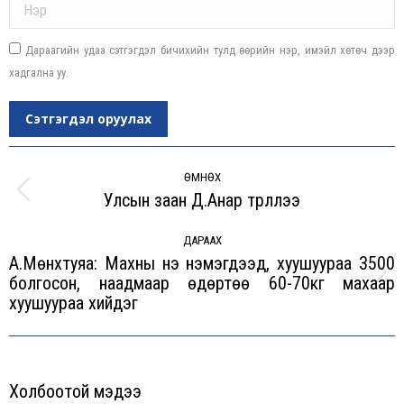
Дараагийн удаа сэтгэгдэл бичихийн тулд өөрийн нэр, имэйл хөтөч дээр
хадгална уу.
Сэтгэгдэл оруулах
Post
navigation
ӨМНӨХ
Улсын заан Д.Анар түрүүллээ
Previous
post:
ДАРААХ
А.Мөнхтуяа: Махны үнэ нэмэгдээд, хуушуураа 3500
болгосон, наадмаар өдөртөө 60-70кг махаар
Next
хуушуураа хийдэг
post:
Холбоотой мэдээ