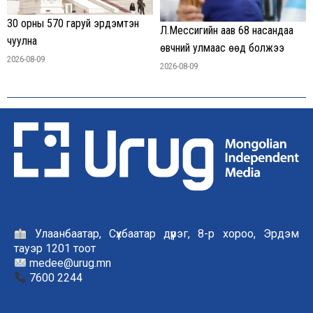
30 орны 570 гаруй эрдэмтэн
Л.Мессигийн аав 68 насандаа
чуулна
өвчний улмаас өөд болжээ
2026-08-09
2026-08-09
Улаанбаатар, Сүхбаатар дүүрэг, 8-р хороо, Эрдэм
тауэр 1201 тоот
medee@urug.mn
7600 2244