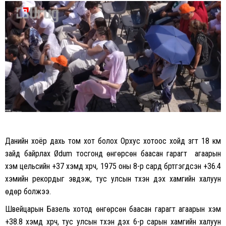
on
on
Facebook
Twitter
Данийн хоёр дахь том хот болох Орхус хотоос хойд зүгт 18 км
зайд байрлах Ødum тосгонд өнгөрсөн баасан гарагт агаарын
хэм цельсийн +37 хэмд хүрч, 1975 оны 8-р сард бүртгэгдсэн +36.4
хэмийн рекордыг эвдэж, тус улсын түүхэн дэх хамгийн халуун
өдөр болжээ.
Швейцарын Базель хотод өнгөрсөн баасан гарагт агаарын хэм
+38.8 хэмд хүрч, тус улсын түүхэн дэх 6-р сарын хамгийн халуун