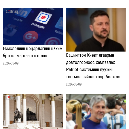
Нийслэлийн цэцэрлэгийн цахим
Вашингтон Киевт агаарын
бүртгэл маргааш эхэлнэ
довтолгооноос хамгаалах
2026-08-09
Patriot системийн пуужин
тогтмол нийлүүлэхээр болжээ
2026-08-09