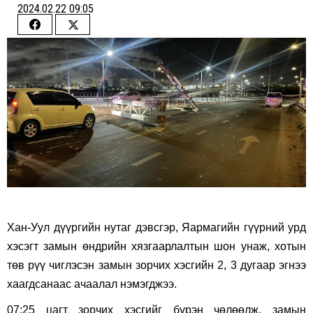
2024.02.22 09:05
Share
Share
on
on
Facebook
Twitter
Хан-Уул дүүргийн нутаг дэвсгэр, Яармагийн гүүрний урд
хэсэгт замын өндрийн хязгаарлалтын шон унаж, хотын
төв рүү чиглэсэн замын зорчих хэсгийн 2, 3 дугаар эгнээ
хаагдсанаас ачаалал нэмэгджээ.
07:25 цагт зорчих хэсгийг бүрэн чөлөөлж, замын