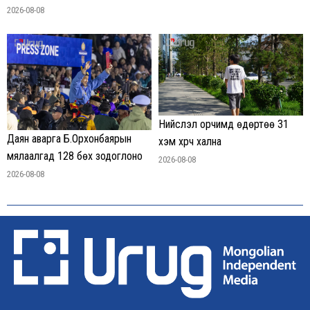
2026-08-08
Нийслэл орчимд өдөртөө 31
Даян аварга Б.Орхонбаярын
хэм хүрч хална
мялаалгад 128 бөх зодоглоно
2026-08-08
2026-08-08