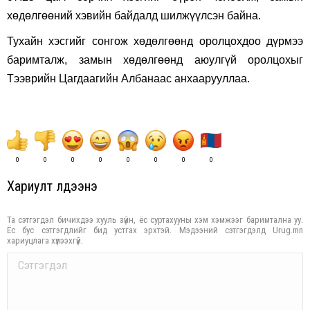
хөдөлгөөний хэвийн байдалд шилжүүлсэн байна.
Тухайн хэсгийг сонгож хөдөлгөөнд оролцохдоо дүрмээ
баримталж, замын хөдөлгөөнд аюулгүй оролцохыг
Тээврийн Цагдаагийн Албанаас анхаарууллаа.
0
0
0
0
0
0
0
0
Хариулт үлдээнэ үү
Та сэтгэгдэл бичихдээ хууль зүйн, ёс суртахууны хэм хэмжээг баримтална уу.
Ёс бус сэтгэгдлийг бид устгах эрхтэй. Мэдээний сэтгэгдэлд Urug.mn
хариуцлага хүлээхгүй.
Comment