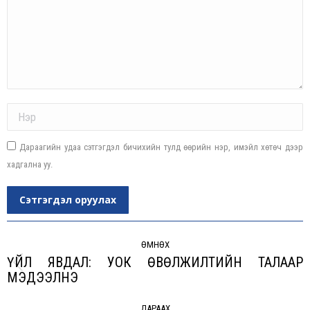
Name *
Дараагийн удаа сэтгэгдэл бичихийн тулд өөрийн нэр, имэйл хөтөч дээр
хадгална уу.
Сэтгэгдэл оруулах
Post
navigation
ӨМНӨХ
ҮЙЛ ЯВДАЛ: УОК ӨВӨЛЖИЛТИЙН ТАЛААР
Previous
МЭДЭЭЛНЭ
post:
ДАРААХ