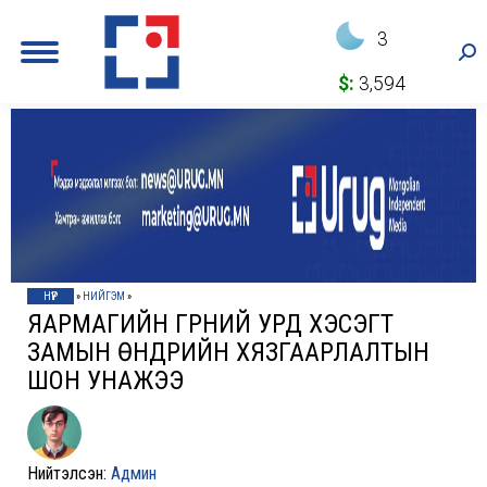
3
Sea
$:
3,594
НҮҮР
»
НИЙГЭМ
»
ЯАРМАГИЙН ГҮҮРНИЙ УРД ХЭСЭГТ
ЗАМЫН ӨНДРИЙН ХЯЗГААРЛАЛТЫН
ШОН УНАЖЭЭ
Нийтэлсэн:
Админ