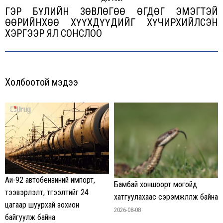
ГЭР БҮЛИЙН ЗӨВЛӨГӨӨ ӨГДӨГ ЭМЭГТЭЙ
ӨӨРИЙНХӨӨ ХҮҮХДҮҮДИЙГ ХҮЧИРХИЙЛСЭН
Next
ХЭРГЭЭР ЯЛ СОНСЛОО
post:
Холбоотой мэдээ
Аи-92 автобензиний импорт,
Бамбай хоншоорт могойд
тээвэрлэлт, түгээлтийг 24
хатгуулахаас сэрэмжлүүлж байна
цагаар шуурхай зохион
2026-08-08
байгуулж байна