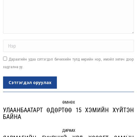
Name *
Дараагийн удаа сэтгэгдэл бичихийн тулд өөрийн нэр, имэйл хөтөч дээр
хадгална уу.
Сэтгэгдэл оруулах
Post
navigation
ӨМНӨХ
УЛААНБААТАРТ ӨДӨРТӨӨ 15 ХЭМИЙН ХҮЙТЭН
Previous
БАЙНА
post:
ДАРААХ