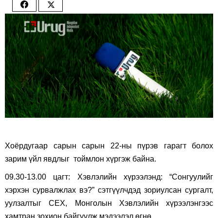
Share
Share
on
on
Facebook
Twitter
Хоёрдугаар сарын сарын 22-ны пүрэв гарагт болох
зарим үйл явдлыг тоймлон хүргэж байна.
09.30-13.00 цагт: Хэвлэлийн хүрээлэнд: “Сонгуулийг
хэрхэн сурвалжлах вэ?” сэтгүүлчдэд зориулсан сургалт,
уулзалтыг СЕХ, Монголын Хэвлэлийн хүрээлэнгээс
хамтран зохион байгуулж мэдээлэл өгнө.