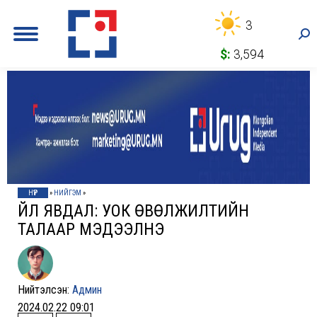
3
Sea
$:
3,594
НҮҮР
»
НИЙГЭМ
»
ҮЙЛ ЯВДАЛ: УОК ӨВӨЛЖИЛТИЙН
ТАЛААР МЭДЭЭЛНЭ
Нийтэлсэн:
Админ
2024.02.22 09:01