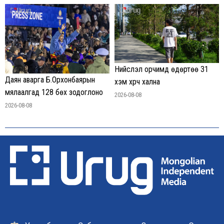
Нийслэл орчимд өдөртөө 31
Даян аварга Б.Орхонбаярын
хэм хүрч хална
мялаалгад 128 бөх зодоглоно
2026-08-08
2026-08-08