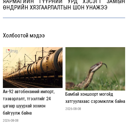
ЯАРМАГИЙН ГҮҮРНИЙ УРД ХЭСЭГТ ЗАМЫН
Next
ӨНДРИЙН ХЯЗГААРЛАЛТЫН ШОН УНАЖЭЭ
post:
Холбоотой мэдээ
Аи-92 автобензиний импорт,
Бамбай хоншоорт могойд
тээвэрлэлт, түгээлтийг 24
хатгуулахаас сэрэмжлүүлж байна
цагаар шуурхай зохион
2026-08-08
байгуулж байна
2026-08-08