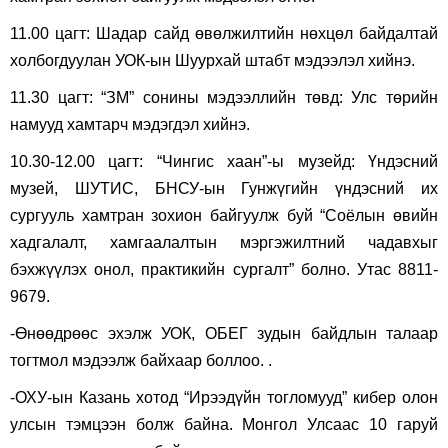
11.00 цагт: Шадар сайд өвөлжилтийн нөхцөл байдалтай
холбогдуулан УОК-ын Шуурхай штабт мэдээлэл хийнэ.
11.30 цагт: “ЗМ” сонины мэдээллийн төвд: Улс төрийн
намууд хамтарч мэдэгдэл хийнэ.
10.30-12.00 цагт: “Чингис хаан”-ы музейд: Үндэсний
музей, ШУТИС, БНСУ-ын Гунжүгийн үндэсний их
сургууль хамтран зохион байгуулж буй “Соёлын өвийн
хадгалалт, хамгаалалтын мэргэжилтний чадавхыг
бэхжүүлэх онол, практикийн сургалт” болно. Утас 8811-
9679.
-Өнөөдрөөс эхэлж УОК, ОБЕГ зудын байдлын талаар
тогтмол мэдээлж байхаар боллоо. .
-ОХУ-ын Казань хотод “Ирээдүйн тогломууд” кибер олон
улсын тэмцээн болж байна. Монгол Улсаас 10 гаруй