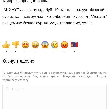
тамирчин оролцож байна.
-МҮХАҮТ-аас зарлаад буй 10 мянган залууг бизнсийн
сургалтад хамруулах хөтөлбөрийн хүрээнд “Асралт”
академиас бизнес сургалтуудын талаар мэдээлнэ.
0
0
0
0
0
0
0
0
Хариулт үлдээнэ үү
Та сэтгэгдэл бичихдээ хууль зүйн, ёс суртахууны хэм хэмжээг баримтална уу.
Ёс бус сэтгэгдлийг бид устгах эрхтэй. Мэдээний сэтгэгдэлд Urug.mn
хариуцлага хүлээхгүй.
Comment