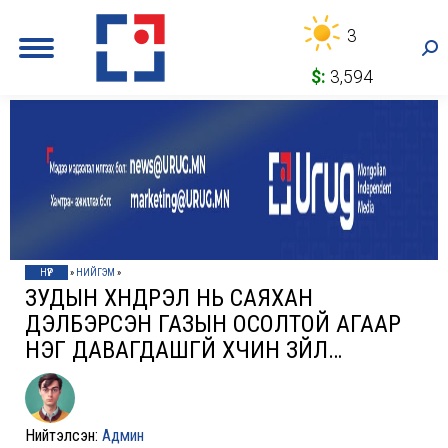
3
Sea
$:
3,594
НҮҮР
»
НИЙГЭМ
»
ЗУДЫН ХҮНДРЭЛ НЬ САЯХАН
ДЭЛБЭРСЭН ГАЗЫН ОСОЛТОЙ АГААР
НЭГ ДАВАГДАШГҮЙ ХҮЧИН ЗҮЙЛ…
Нийтэлсэн:
Админ