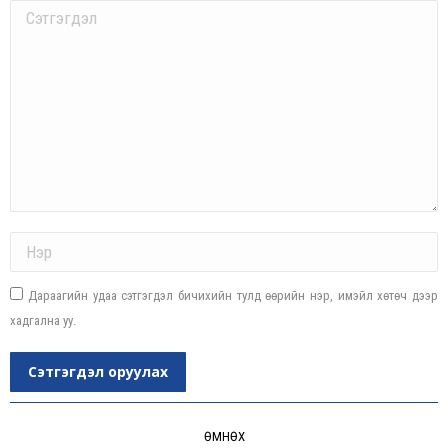
Comment
Name *
Дараагийн удаа сэтгэгдэл бичихийн тулд өөрийн нэр, имэйл хөтөч дээр
хадгална уу.
Сэтгэгдэл оруулах
Post
navigation
ӨМНӨХ