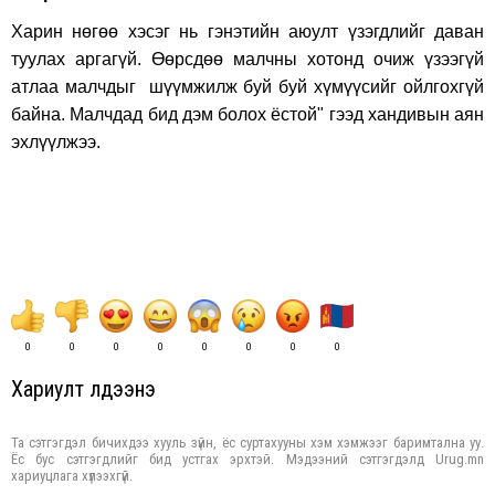
Харин нөгөө хэсэг нь гэнэтийн аюулт үзэгдлийг даван
туулах аргагүй. Өөрсдөө малчны хотонд очиж үзээгүй
атлаа малчдыг шүүмжилж буй буй хүмүүсийг ойлгохгүй
байна. Малчдад бид дэм болох ёстой" гээд хандивын аян
эхлүүлжээ.
0
0
0
0
0
0
0
0
Хариулт үлдээнэ үү
Та сэтгэгдэл бичихдээ хууль зүйн, ёс суртахууны хэм хэмжээг баримтална уу.
Ёс бус сэтгэгдлийг бид устгах эрхтэй. Мэдээний сэтгэгдэлд Urug.mn
хариуцлага хүлээхгүй.