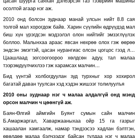
цасан шуурга саяхан дэлбэрсэн газ тээврийн машины
осолтой агаар нэг аж.
2010 онд болсон зуднаар манай улсын нийт 8.8 сая
толгой мал хорогдож байв. Харин сүүлийн өдрүүдэд мал
биш хүн үрэгдсэн мэдээлэл олон нийтийг эмзэглүүлэх
боллоо. Малынхаа араас явсан нөхрөө олох гэж өөрөө
эндсэн эмэгтэй, цасан нурангиас олсон цогцос гээд л…
Цаашлаад зогсоогоороо хөлдсөн адуу, тал малаа
тээрэмдүүлчихлээ гэж харамсах малчин…
Бид үүнтэй холбогдуулан зуд турхныг хор хохирол
багатай даван туулсан хэд хэдэн жишээг толилуулъя
2010 оны зуднаар нэг ч малаа алдалгүй онд мэнд
орсон малчин ч цөөнгүй аж.
Баян-Өлгий аймгийн Буянт сумын сайн малчин
Б.Амаржаргал, Хаваржааныхаа ойр 15 га газрыг
хашаалан хамгаалж, намар тэндээсээ хадлан бэлтгэн,
өвөлдөө малаа бэлчээдэг байсан тулдаа нэг ч малаа