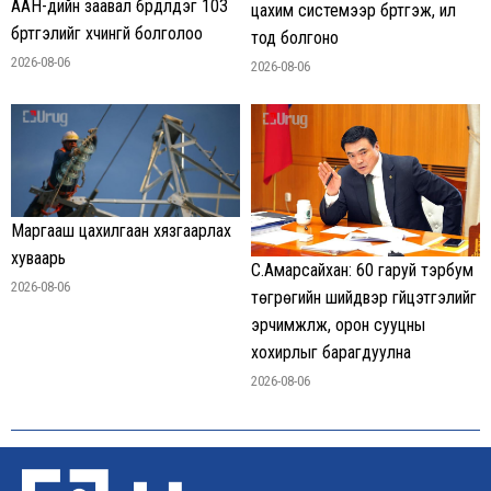
ААН-үүдийн заавал бүрдүүлдэг 103
цахим системээр бүртгэж, ил
бүртгэлийг хүчингүй болголоо
тод болгоно
2026-08-06
2026-08-06
Маргааш цахилгаан хязгаарлах
хуваарь
С.Амарсайхан: 60 гаруй тэрбум
2026-08-06
төгрөгийн шийдвэр гүйцэтгэлийг
эрчимжүүлж, орон сууцны
хохирлыг барагдуулна
2026-08-06