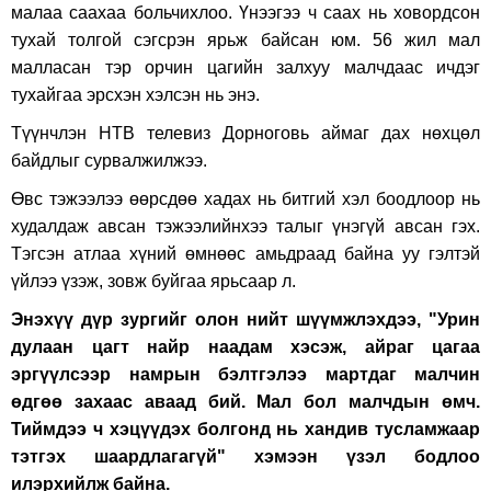
малаа саахаа больчихлоо. Үнээгээ ч саах нь ховордсон
тухай толгой сэгсрэн ярьж байсан юм. 56 жил мал
малласан тэр орчин цагийн залхуу малчдаас ичдэг
тухайгаа эрсхэн хэлсэн нь энэ.
Түүнчлэн НТВ телевиз Дорноговь аймаг дах нөхцөл
байдлыг сурвалжилжээ.
Өвс тэжээлээ өөрсдөө хадах нь битгий хэл боодлоор нь
худалдаж авсан тэжээлийнхээ талыг үнэгүй авсан гэх.
Тэгсэн атлаа хүний өмнөөс амьдраад байна уу гэлтэй
үйлээ үзэж, зовж буйгаа ярьсаар л.
Энэхүү дүр зургийг олон нийт шүүмжлэхдээ, "Урин
дулаан цагт найр наадам хэсэж, айраг цагаа
эргүүлсээр намрын бэлтгэлээ мартдаг малчин
өдгөө захаас аваад бий. Мал бол малчдын өмч.
Тиймдээ ч хэцүүдэх болгонд нь хандив тусламжаар
тэтгэх шаардлагагүй" хэмээн үзэл бодлоо
илэрхийлж байна.