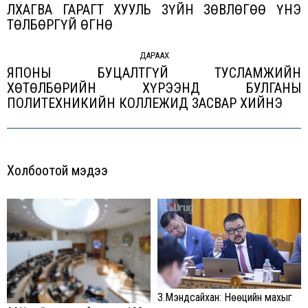
ЛХАГВА ГАРАГТ ХУУЛЬ ЗҮЙН ЗӨВЛӨГӨӨ ҮНЭ
Previous
ТӨЛБӨРГҮЙ ӨГНӨ
post:
ДАРААХ
ЯПОНЫ БУЦАЛТГҮЙ ТУСЛАМЖИЙН
ХӨТӨЛБӨРИЙН ХҮРЭЭНД БУЛГАНЫ
Next
ПОЛИТЕХНИКИЙН КОЛЛЕЖИД ЗАСВАР ХИЙНЭ
post:
Холбоотой мэдээ
З.Мэндсайхан: Нөөцийн махыг