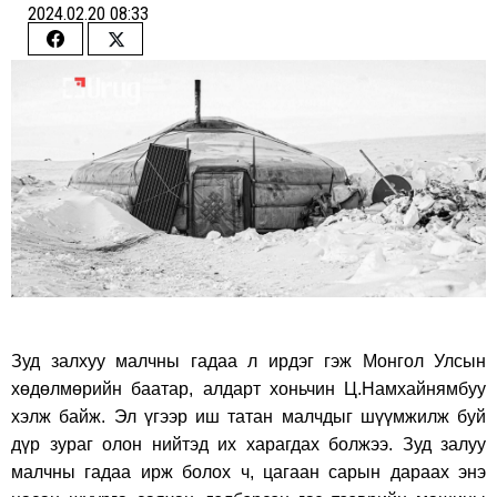
2024.02.20 08:33
Share
Share
on
on
Facebook
Twitter
Зуд залхуу малчны гадаа л ирдэг гэж Монгол Улсын
хөдөлмөрийн баатар, алдарт хоньчин Ц.Намхайнямбуу
хэлж байж. Эл үгээр иш татан малчдыг шүүмжилж буй
дүр зураг олон нийтэд их харагдах болжээ. Зуд залуу
малчны гадаа ирж болох ч, цагаан сарын дараах энэ