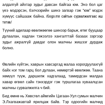
алдалгүй айхтар зудыг давсан байгаа юм. Энэ бол цаг
үеэ мэдэрсэн, бэлчээрийн шинэ загвар гэж “юм” мэдэх
Gogo.mn сайтын сурвалжилгаас иш
хүмүүс сайшааж байна. /
татав/
Түүний адилаар өвөлжөөгөө шинээр барьж, өтөг бууцаар
дулаалан, хадлан тэжээлээ хангалттай базаах зэргээр
зудыг ажралгүй давдаг олон малчны жишээг дурдаж
болно.
Өвлийн хүйтэн, хаврын хавсаргад малаа хорогдуулахгүй
байх нэг том гарц бол дулаан, нөмөртэй өвөлжөө. Таана
хөмүүл түүж, даршилж хадгалаад, тамирдсан малдаа
хавар өгвөл сайн тэнхэрдэг гэж туршлагаа хуваалцсан
малчны сурвалжилга ч бий.
Бид өмнө нь Хөвсгөл аймгийн Цагаан-Уул сумын малчин
Э.Лхагважавтай ярилцаж байв. Тэр одоогийн малчид