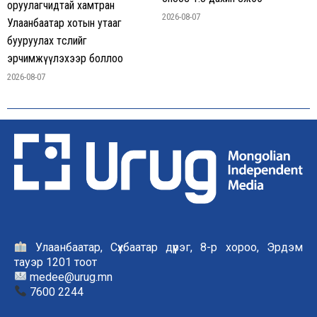
оруулагчидтай хамтран
2026-08-07
Улаанбаатар хотын утааг
бууруулах төслийг
эрчимжүүлэхээр боллоо
2026-08-07
Улаанбаатар, Сүхбаатар дүүрэг, 8-р хороо, Эрдэм
тауэр 1201 тоот
medee@urug.mn
7600 2244