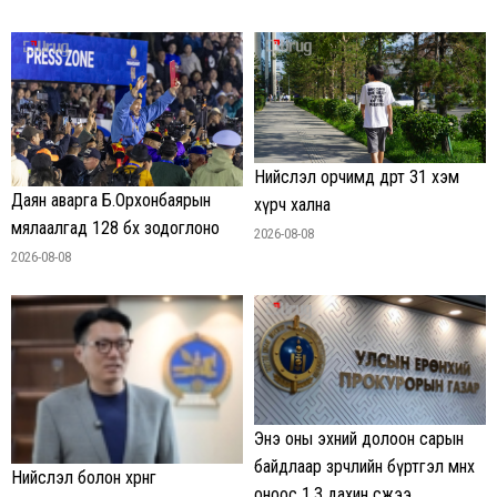
Нийслэл орчимд өдөртөө 31 хэм
Даян аварга Б.Орхонбаярын
хүрч хална
мялаалгад 128 бөх зодоглоно
2026-08-08
2026-08-08
Энэ оны эхний долоон сарын
байдлаар зөрчлийн бүртгэл өмнөх
Нийслэл болон хөрөнгө
оноос 1.3 дахин өсжээ