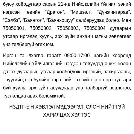
буюу хоёрдугаар сарын 21-нд Нийслэлийн Үйлчилгээний
нэгдсэн төвийн “Драгон”, “Мишээл”, “Дүнжингарав”,
“Сэлбэ”, “Баянгол”, “Баянхошуу” салбаруудад болно. Мөн
75050801, 75050802, 75050803, 75050804 дугаарын
утсаар иргэдэд хууль, эрх зүйн анхан шатны зөвлөгөөг
үнэ төлбөргүй өгөх юм.
Иргэн та лхагва гарагт 09:00-17:00 цагийн хооронд
Нийслэлийн Үйлчилгээний нэгдсэн төвүүдэд очиж болон
дээрх дугаарын утсаар холбогдож, иргэний, захиргааны,
эрүүгийн, гэр бүлийн, гэрээний эрх зүй зэрэг өөрт тулгарч
буй хууль, эрх зүйн асуудлаар үнэ төлбөргүй зөвлөгөө,
туслалцаа авах боломжтой.
НЗДТГ-ЫН ХЭВЛЭЛ МЭДЭЭЛЭЛ, ОЛОН НИЙТТЭЙ
ХАРИЛЦАХ ХЭЛТЭС