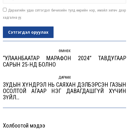
Дараагийн удаа сэтгэгдэл бичихийн тулд өөрийн нэр, имэйл хөтөч дээр
хадгална уу.
Сэтгэгдэл оруулах
Post
navigation
ӨМНӨХ
“УЛААНБААТАР МАРАФОН 2024” ТАВДУГААР
Previous
САРЫН 25-НД БОЛНО
post:
ДАРААХ
ЗУДЫН ХҮНДРЭЛ НЬ САЯХАН ДЭЛБЭРСЭН ГАЗЫН
ОСОЛТОЙ АГААР НЭГ ДАВАГДАШГҮЙ ХҮЧИН
Next
ЗҮЙЛ…
post:
Холбоотой мэдээ