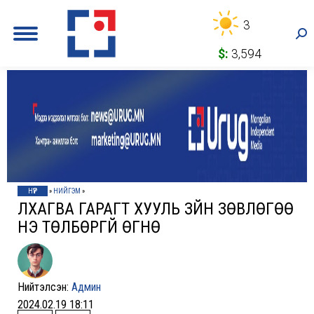
3
Sea
$:
3,594
НҮҮР
»
НИЙГЭМ
»
ЛХАГВА ГАРАГТ ХУУЛЬ ЗҮЙН ЗӨВЛӨГӨӨ
ҮНЭ ТӨЛБӨРГҮЙ ӨГНӨ
Нийтэлсэн:
Админ
2024.02.19 18:11