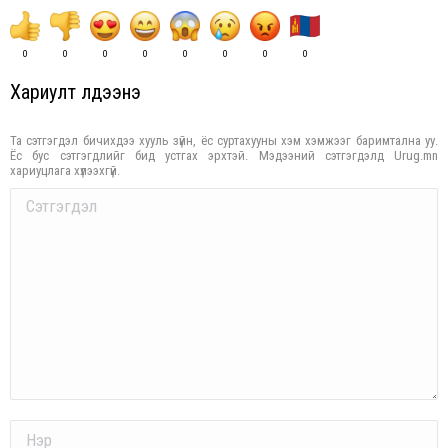
0
0
0
0
0
0
0
0
Хариулт үлдээнэ үү
Та сэтгэгдэл бичихдээ хууль зүйн, ёс суртахууны хэм хэмжээг баримтална уу.
Ёс бус сэтгэгдлийг бид устгах эрхтэй. Мэдээний сэтгэгдэлд Urug.mn
хариуцлага хүлээхгүй.
Comment
Name *