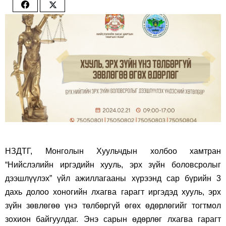
Share
Share
on
on
Facebook
Twitter
НЗДТГ, Монголын Хуульчдын холбоо хамтран
“Нийслэлийн иргэдийн хууль, эрх зүйн боловсролыг
дээшлүүлэх” үйл ажиллагааны хүрээнд сар бүрийн 3
дахь долоо хоногийн лхагва гарагт иргэдэд хууль, эрх
зүйн зөвлөгөө үнэ төлбөргүй өгөх өдөрлөгийг тогтмол
зохион байгуулдаг. Энэ сарын өдөрлөг лхагва гарагт