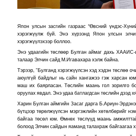
Япон улсын засгийн газраас “Өвсний үндэс-Хүни
хэрэгжүүлж буй. Энэ хүрээнд Япон улсын элч
хэрэгжүүлэхээр боллоо.
Энэ удаагийн төслөөр Булган аймаг дахь ХААИС-
талаар Элчин сайд М.Игавахара хэлж байна.
Тэрээр, "Булганд хэрэгжүүлсэн хэд хэдэн төслөө оч
аюулгүй байдлыг нь сайн хангажээ гэж харсан юм
маш их баярласан. Төслийн маань гол зорилго бо
оруулах явдал. Энэ удаа батлагдсан төслийн дээд хя
Харин Булган аймгийн Засаг дарга Б.Ариун-Эрдэнэ,
бүтцээр төрөлжүүлсэн мэргэжлийн хөтөлбөрийг нэм
байгаа төсөл юм. Өмнөх төслүүд маань амжилтта
болоод Элчин сайдын яаманд талахраж байгаагаа х