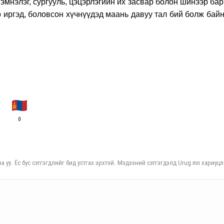
эмнэлэг, сургууль, цэцэрлэгийн их засвар болон шинээр ба
иргэд, боловсон хүчнүүдэд маань давуу тал бий болж байн
0
а уу. Ёс бус сэтгэгдлийг бид устгах эрхтэй. Мэдээний сэтгэгдэлд Urug.mn хариуцл