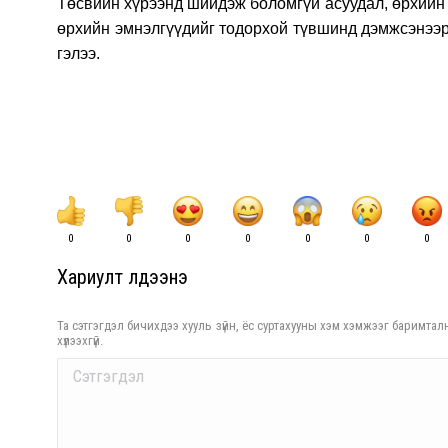
Төсвийн хүрээнд шийдэж боломгүй асуудал, өрхийн 
өрхийн эмнэлгүүдийг тодорхой түвшинд дэмжсэнээр 
гэлээ.
0
0
0
0
0
0
0
Хариулт үлдээнэ үү
Та сэтгэгдэл бичихдээ хууль зүйн, ёс суртахууны хэм хэмжээг баримталн
хүлээхгүй.
Comment