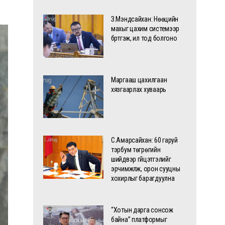
З.Мэндсайхан: Нөөцийн
махыг цахим системээр
бүртгэж, ил тод болгоно
Маргааш цахилгаан
хязгаарлах хуваарь
С.Амарсайхан: 60 гаруй
тэрбум төгрөгийн
шийдвэр гүйцэтгэлийг
эрчимжүүлж, орон сууцны
хохирлыг барагдуулна
“Хотын дарга сонсож
байна” платформыг