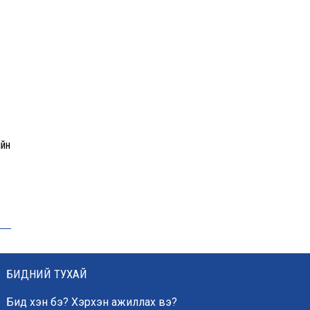
Монголын шигшээ баг
Японд хамтарсан
бэлтгэлд оролцоно
Өнөөдөр цахилгаан
хязгаарлах байршил
ийн
“Явуулын оффис” өнөөдөр
“Нарантуул” ОУХТ-д
ажиллана
ЦААШ УНШИХ
БИДНИЙ ТУХАЙ
Бид хэн бэ? Хэрхэн ажиллах вэ?