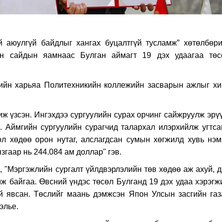
й аюулгүй байдлыг хангах буцалтгүй тусламж” хөтөлбөри
ин сайдын яамнаас Булган аймагт 19 дэх удаагаа төс
ийн харьяа Политехникийн коллежийн засварын ажлыг хи
иж үзсэн. Ингэхдээ сургуулийн сурах орчинг сайжруулж эрү
. Аймгийн сургуулийн сурагчид талархал илэрхийлж угтса
л хөдөө орон нутаг, алслагдсан сумын хөгжилд хувь нэм
згаар нь 244.084 ам доллар" гэв.
 "Мэргэжлийн сургалт үйлдвэрлэлийн төв хөдөө аж ахуй, д
ж байгаа. Өвсний үндэс төсөл Булганд 19 дэх удаа хэрэгж
й явсан. Төслийг маань дэмжсэн Япон Улсын засгийн газ
элье.