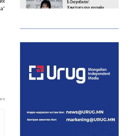
рих
Б.Оюунбилэг:
Хамтрагчдаа хуулийн
а"
байгууллагаар далайлгаж
дарамталсан
Б.Дашпүрэв: Шатахууны
нийлүүлэлт хэвийн
үргэлжилж, нөөцийг
нэмэгдүүлэхэд анхаарч
байна
Д.Амарбаясгалан: Зах
зээлийн буруу бодлого
шатахууны хямралаар
илэрч байна
ага
Голомт банк АНЭУ-ын
Mashreq банканд Дирхам
валютын данс нээлээ