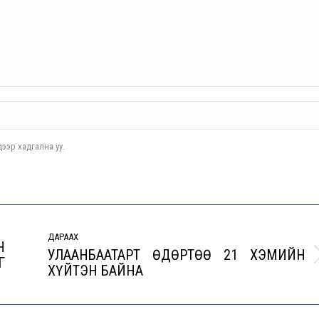
ээр хадгална уу.
ДАРААХ
Н
УЛААНБААТАРТ ӨДӨРТӨӨ 21 ХЭМИЙН
Г
Next
ХҮЙТЭН БАЙНА
post: