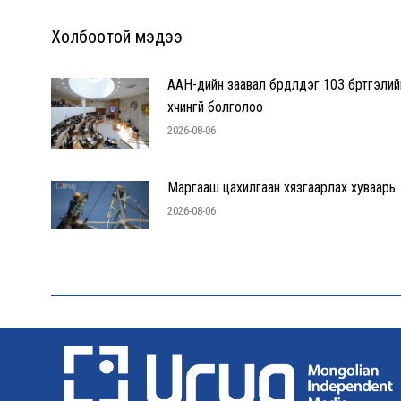
Холбоотой мэдээ
ААН-үүдийн заавал бүрдүүлдэг 103 бүртгэлий
хүчингүй болголоо
2026-08-06
Маргааш цахилгаан хязгаарлах хуваарь
2026-08-06