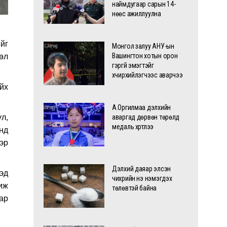
наймдугаар сарын 14-
нөөс ажиллуулна
йг
Монгол залуу АНУ-ын
Вашингтон хотын орон
өл
гэргүй эмэгтэйг
хүчирхийлэгчээс аварчээ
йх
А.Оргилмаа дэлхийн
үл,
аваргад дөрвөн төрөлд
медаль хүртлээ
нд
эр
Дэлхий даяар элсэн
эд
чихрийн үнэ нэмэгдэх
иж
төлөвтэй байна
ар