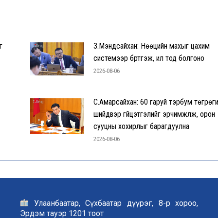
г
З.Мэндсайхан: Нөөцийн махыг цахим
системээр бүртгэж, ил тод болгоно
2026-08-06
С.Амарсайхан: 60 гаруй тэрбум төгрөг
шийдвэр гүйцэтгэлийг эрчимжүүлж, орон
сууцны хохирлыг барагдуулна
2026-08-06
Улаанбаатар, Сүхбаатар дүүрэг, 8-р хороо,
Эрдэм тауэр 1201 тоот