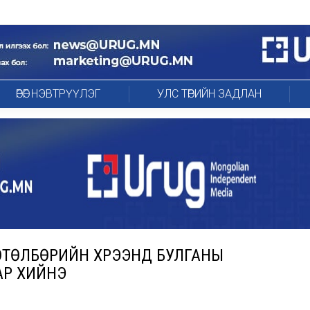
ӨРӨГ НЭВТРҮҮЛЭГ
УЛС ТӨРИЙН ЗАДЛАН
ТӨЛБӨРИЙН ХҮРЭЭНД БУЛГАНЫ
АР ХИЙНЭ