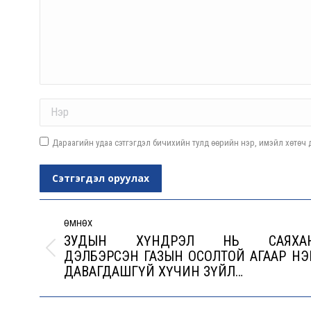
Name *
Дараагийн удаа сэтгэгдэл бичихийн тулд өөрийн нэр, имэйл хөтөч д
Сэтгэгдэл оруулах
Post
navigation
ӨМНӨХ
ЗУДЫН ХҮНДРЭЛ НЬ САЯХА
ДЭЛБЭРСЭН ГАЗЫН ОСОЛТОЙ АГААР НЭ
Previous
ДАВАГДАШГҮЙ ХҮЧИН ЗҮЙЛ…
post: