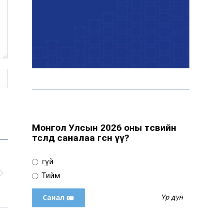
Эрчим хүчний сайд
Б.Найдалаа: Дундговийн
эрчим хүчний томоохон
төслүүдэд дэмжлэг үзүүлнэ
Давхардсан
зохицуулалтыг бууруулах
хүрээнд 83 дүрэм, журмыг
цуцалжээ
Монгол Улсын 2026 оны төсвийн
төсөлд саналаа өгсөн үү?
Өчигдөр 102 тусгай
Үгүй
дугаарт 2321 дуудлага,
Тийм
мэдээлэл бүртгэгджээ
Үр дүн