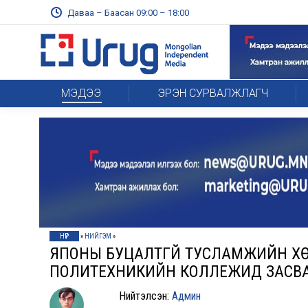
Даваа – Баасан 09:00 – 18:00
МЭДЭЭ
ЭРЭН СУРВАЛЖЛАГЧ
НҮҮР
»
НИЙГЭМ
»
ЯПОНЫ БУЦАЛТГҮЙ ТУСЛАМЖИЙН ХӨ
ПОЛИТЕХНИКИЙН КОЛЛЕЖИД ЗАСВ
Нийтэлсэн:
Админ