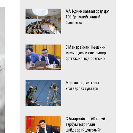
ААН-үүдийн заавал бүрдүүлдэг
103 бүртгэлийг хүчингүй
болголоо
З.Мэндсайхан: Нөөцийн
махыг цахим системээр
бүртгэж, ил тод болгоно
Маргааш цахилгаан
хязгаарлах хуваарь
С.Амарсайхан: 60 гаруй
тэрбум төгрөгийн
шийдвэр гүйцэтгэлийг