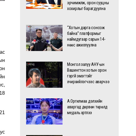
эрчимжүүлж, орон сууцны
хохирлыг барагдуулна
“Хотын дарга сонсож
байна” платформыг
наймдугаар сарын 14-
нөөс ажиллуулна
ас
ын
Монгол залуу АНУ-ын
он
Вашингтон хотын орон
гэргүй эмэгтэйг
йн
хүчирхийлэгчээс аварчээ
ус,
-18
А.Оргилмаа дэлхийн
аваргад дөрвөн төрөлд
21
медаль хүртлээ
ус