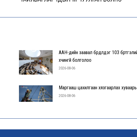
post:
ААН-үүдийн заавал бүрдүүлдэг 103 бүртгэли
хүчингүй болголоо
2026-08-06
Маргааш цахилгаан хязгаарлах хуваарь
2026-08-06