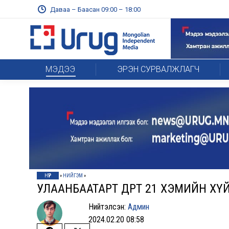
Даваа – Баасан 09:00 – 18:00
МЭДЭЭ
ЭРЭН СУРВАЛЖЛАГЧ
НҮҮР
»
НИЙГЭМ
»
УЛААНБААТАРТ ӨДӨРТӨӨ 21 ХЭМИЙН Х
Нийтэлсэн:
Админ
2024.02.20 08:58