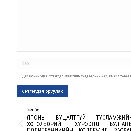
Name *
Дараагийн удаа сэтгэгдэл бичихийн тулд өөрийн нэр, имэйл хөтөч д
Сэтгэгдэл оруулах
Post
navigation
ӨМНӨХ
ЯПОНЫ БУЦАЛТГҮЙ ТУСЛАМЖИЙ
ХӨТӨЛБӨРИЙН ХҮРЭЭНД БУЛГАН
Previous
ПОЛИТЕХНИКИЙН КОЛЛЕЖИД ЗАСВА