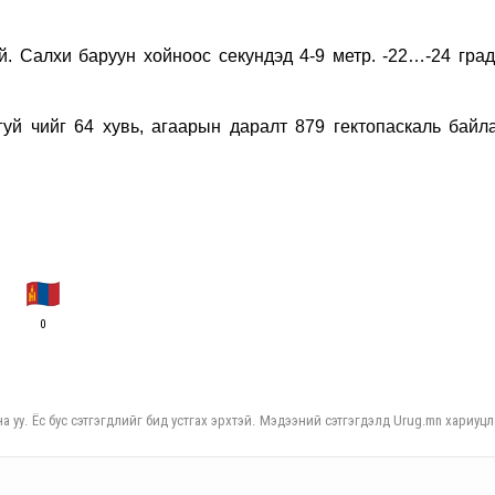
 Салхи баруун хойноос секундэд 4-9 метр. -22…-24 град
гуй чийг 64 хувь, агаарын даралт 879 гектопаскаль байла
0
а уу. Ёс бус сэтгэгдлийг бид устгах эрхтэй. Мэдээний сэтгэгдэлд Urug.mn хариуцл