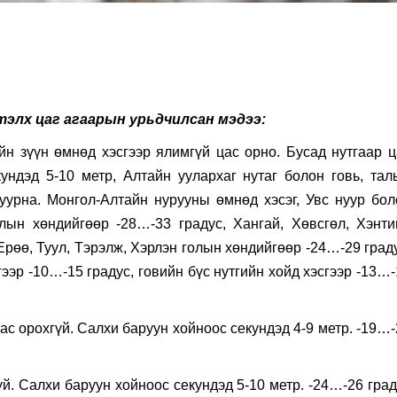
ртэлх цаг агаарын урьдчилсан мэдээ:
йн зүүн өмнөд хэсгээр ялимгүй цас орно. Бусад нутгаар ц
ундэд 5-10 метр, Алтайн уулархаг нутаг болон говь, тал
уурна. Монгол-Алтайн нурууны өмнөд хэсэг, Увс нуур бол
лын хөндийгөөр -28…-33 градус, Хангай, Хөвсгөл, Хэнти
 Ерөө, Туул, Тэрэлж, Хэрлэн голын хөндийгөөр -24…-29 град
гээр -10…-15 градус, говийн бүс нутгийн хойд хэсгээр -13…
орохгүй. Салхи баруун хойноос секундэд 4-9 метр. -19…-
 Салхи баруун хойноос секундэд 5-10 метр. -24…-26 град