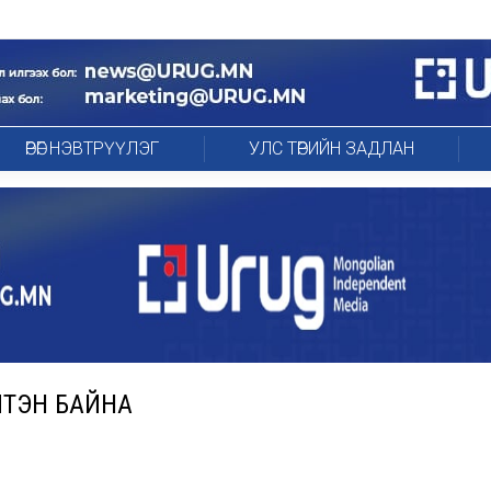
ӨРӨГ НЭВТРҮҮЛЭГ
УЛС ТӨРИЙН ЗАДЛАН
ҮЙТЭН БАЙНА