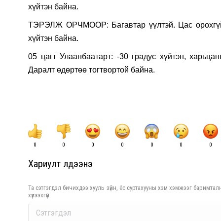
хүйтэн байна.
ТЭРЭЛЖ ОРЧМООР: Багавтар үүлтэй. Цас орохгүй.
хүйтэн байна.
05 цагт Улаанбаатарт: -30 градус хүйтэн, харьцан
Даралт өдөртөө тогтвортой байна.
0
0
0
0
0
0
0
Хариулт үлдээнэ үү
Та сэтгэгдэл бичихдээ хууль зүйн, ёс суртахууны хэм хэмжээг баримталн
хүлээхгүй.
Comment