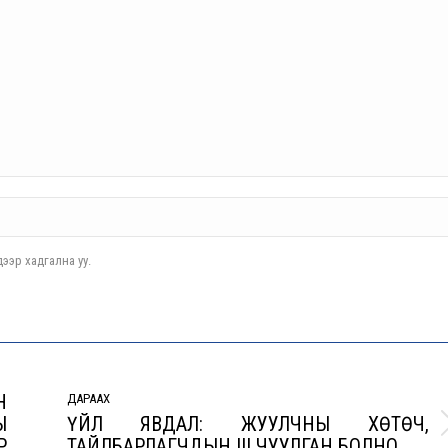
ээр хадгална уу.
Н
ДАРААХ
Ы
ҮЙЛ ЯВДАЛ: ЖУУЛЧНЫ ХӨТӨЧ,
Next
Р
ТАЙЛБАРЛАГЧДЫН III ЧУУЛГАН БОЛНО