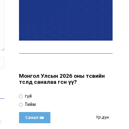
Голомт банк АНЭУ-ын
Mashreq банканд Дирхам
валютын данс нээлээ
Эрчим хүчний сайд
Б.Найдалаа: Дундговийн
эрчим хүчний томоохон
төслүүдэд дэмжлэг үзүүлнэ
Монгол Улсын 2026 оны төсвийн
төсөлд саналаа өгсөн үү?
Давхардсан
зохицуулалтыг бууруулах
Үгүй
хүрээнд 83 дүрэм, журмыг
цуцалжээ
Тийм
Үр дүн
Өчигдөр 102 тусгай
дугаарт 2321 дуудлага,