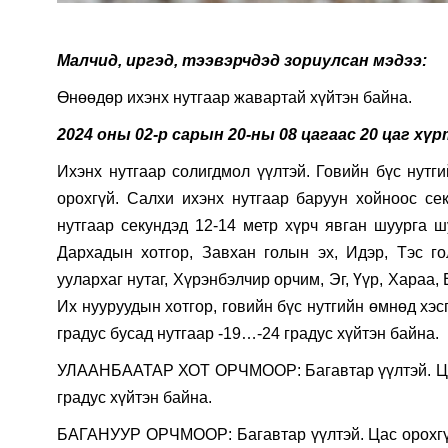
Малч­ид, иргэд, тээвэрчдэд зориулсан мэдээ:
Өнөөдөр ихэнх нутгаар жавартай хүйтэн байна.
2024 оны 02-р сарын 20-ны 08 цагаас 20 цаг хү
Ихэнх нутгаар солигдмол үүлтэй. Говийн бүс нутги
орохгүй. Салхи ихэнх нутгаар баруун хойноос сек
нутгаар секундэд 12-14 метр хүрч явган шуурга ш
Дархадын хотгор, Завхан голын эх, Идэр, Тэс го
уулархаг нутаг, Хүрэнбэлчир орчим, Эг, Үүр, Хараа,
Их нууруудын хотгор, говийн бүс нутгийн өмнөд хэс
градус бусад нутгаар -19…-24 градус хүйтэн байна.
УЛААНБААТАР ХОТ ОРЧМООР: Багавтар үүлтэй. Цас 
градус хүйтэн байна.
БАГАНУУР ОРЧМООР: Багавтар үүлтэй. Цас орохгүй.