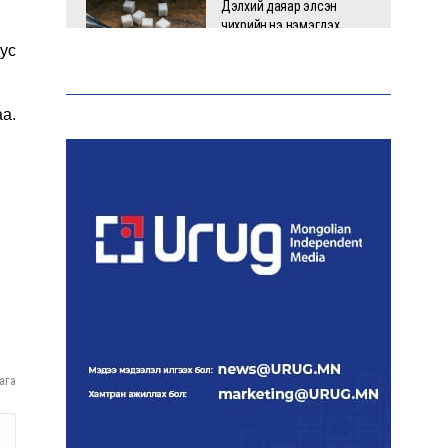
Дэлхий даяар элсэн
чихрийн үнэ нэмэгдэх
төлөвтэй байна
ус
а.
Б.Оюунбилэг:
Хамтрагчдаа хуулийн
байгууллагаар далайлгаж
дарамталсан
Б.Дашпүрэв: Шатахууны
нийлүүлэлт хэвийн
үргэлжилж, нөөцийг
нэмэгдүүлэхэд анхаарч
байна
ага
Д.Амарбаясгалан: Зах
зээлийн буруу бодлого
шатахууны хямралаар
илэрч байна