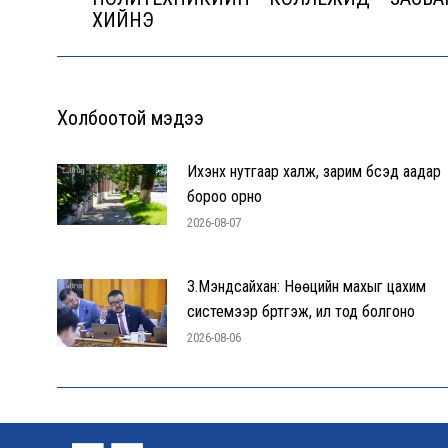
post:
ХИЙНЭ
Холбоотой мэдээ
Ихэнх нутгаар халж, зарим бүсэд аадар
бороо орно
2026-08-07
З.Мэндсайхан: Нөөцийн махыг цахим
системээр бүртгэж, ил тод болгоно
2026-08-06