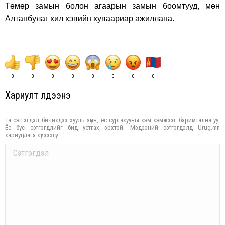
Төмөр замын болон агаарын замын боомтууд, мөн
Алтанбулаг хил хэвийн хуваариар ажиллана.
0
0
0
0
0
0
0
0
Хариулт үлдээнэ үү
Та сэтгэгдэл бичихдээ хууль зүйн, ёс суртахууны хэм хэмжээг баримтална уу.
Ёс бус сэтгэгдлийг бид устгах эрхтэй. Мэдээний сэтгэгдэлд Urug.mn
хариуцлага хүлээхгүй.
Comment