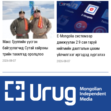
E-Mongolia системээр
Макс Группийн үүсгэн
дамжуулан 2.9 сая гаруй
байгуулагчид Сутай хайрхны
нийгмийн даатгалын цахим
төрийн тахилгад оролцлоо
үйлчилгээг иргэдэд хүргэлээ
2026-08-07
2026-08-07