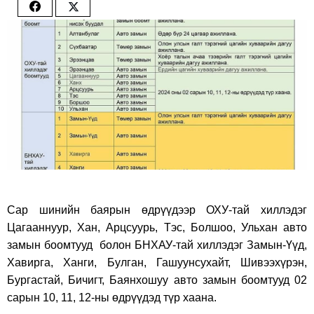
Share
Share
on
on
Facebook
Twitter
Сар шинийн баярын өдрүүдээр ОХУ-тай хиллэдэг
Цагааннуур, Хан, Арцсуурь, Тэс, Болшоо, Ульхан авто
замын боомтууд болон БНХАУ-тай хиллэдэг Замын-Үүд,
Хавирга, Ханги, Булган, Гашуунсухайт, Шивээхүрэн,
Бургастай, Бичигт, Баянхошуу авто замын боомтууд 02
сарын 10, 11, 12-ны өдрүүдэд түр хаана.