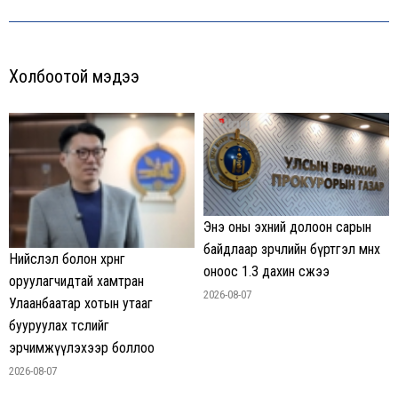
Холбоотой мэдээ
Энэ оны эхний долоон сарын
байдлаар зөрчлийн бүртгэл өмнөх
Нийслэл болон хөрөнгө
оноос 1.3 дахин өсжээ
оруулагчидтай хамтран
2026-08-07
Улаанбаатар хотын утааг
бууруулах төслийг
эрчимжүүлэхээр боллоо
2026-08-07