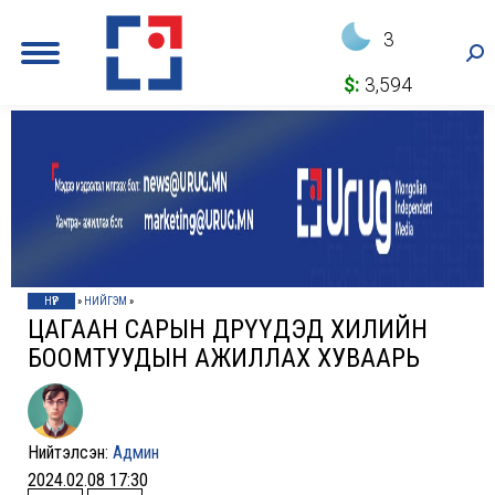
3
Sea
$:
3,594
НҮҮР
»
НИЙГЭМ
»
ЦАГААН САРЫН ӨДРҮҮДЭД ХИЛИЙН
БООМТУУДЫН АЖИЛЛАХ ХУВААРЬ
Нийтэлсэн:
Админ
2024.02.08 17:30