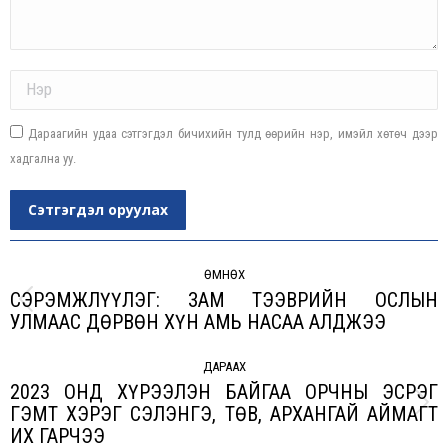
Name *
Дараагийн удаа сэтгэгдэл бичихийн тулд өөрийн нэр, имэйл хөтөч дээр
хадгална уу.
Сэтгэгдэл оруулах
Post
navigation
ӨМНӨХ
СЭРЭМЖЛҮҮЛЭГ: ЗАМ ТЭЭВРИЙН ОСЛЫН
Previous
УЛМААС ДӨРВӨН ХҮН АМЬ НАСАА АЛДЖЭЭ
post:
ДАРААХ
2023 ОНД ХҮРЭЭЛЭН БАЙГАА ОРЧНЫ ЭСРЭГ
ГЭМТ ХЭРЭГ СЭЛЭНГЭ, ТӨВ, АРХАНГАЙ АЙМАГТ
Next
ИХ ГАРЧЭЭ
post: