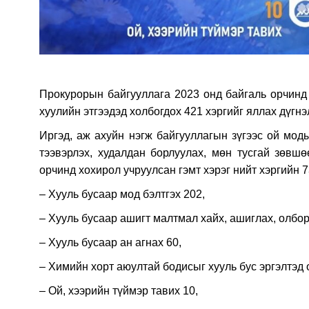
Прокурорын байгууллага 2023 онд байгаль орчинд х
хуулийн этгээдэд холбогдох 421 хэргийг яллах дүг
Иргэд, аж ахуйн нэгж байгууллагын зүгээс ой моды
тээвэрлэх, худалдан борлуулах, мөн тусгай зөвшө
орчинд хохирол учруулсан гэмт хэрэг нийт хэргийн 7
– Хууль бусаар мод бэлтгэх 202,
– Хууль бусаар ашигт малтмал хайх, ашиглах, олбор
– Хууль бусаар ан агнах 60,
– Химийн хорт аюултай бодисыг хууль бус эргэлтэд 
– Ой, хээрийн түймэр тавих 10,