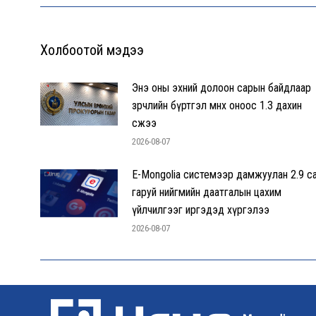
Холбоотой мэдээ
Энэ оны эхний долоон сарын байдлаар
зөрчлийн бүртгэл өмнөх оноос 1.3 дахин
өсжээ
2026-08-07
E-Mongolia системээр дамжуулан 2.9 с
гаруй нийгмийн даатгалын цахим
үйлчилгээг иргэдэд хүргэлээ
2026-08-07