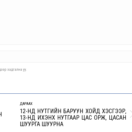
ээр хадгална уу.
ДАРААХ
12-НД НУТГИЙН БАРУУН ХОЙД ХЭСГЭЭР,
Н
13-НД ИХЭНХ НУТГААР ЦАС ОРЖ, ЦАСАН
Next
ШУУРГА ШУУРНА
post: