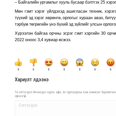
– Байгалийн ургамлыг хууль бусаар бэлтгэх 25 хэрэ
Мөн гэмт хэрэг үйлдэхэд ашигласан техник, хэрэгс
түүхий эд зэрэг хөрөнгө, орлогыг хураан авах, би
тэрбум төгрөгийн үнэ бүхий эд зүйлийг улсын орлог
Хүрээлэн байгаа орчны эсрэг гэмт хэргийн 30 орчи
2022 оноос 3,4 хувиар өсжээ.
0
0
0
0
0
0
0
Хариулт үлдээнэ үү
Та сэтгэгдэл бичихдээ хууль зүйн, ёс суртахууны хэм хэмжээг баримталн
хүлээхгүй.
Comment