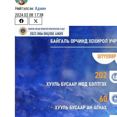
Нийтэлсэн:
Админ
2024.02.08 17:38
Share
Share
on
on
Facebook
Twitter