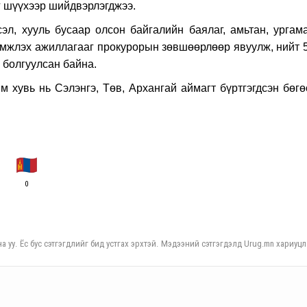
г шүүхээр шийдвэрлэгджээ.
эл, хууль бусаар олсон байгалийн баялаг, амьтан, ургама
түүмжлэх ажиллагааг прокурорын зөвшөөрлөөр явуулж, нийт 
о болгуулсан байна.
м хувь нь Сэлэнгэ, Төв, Архангай аймагт бүртгэгдсэн бөгө
0
а уу. Ёс бус сэтгэгдлийг бид устгах эрхтэй. Мэдээний сэтгэгдэлд Urug.mn хариуцл