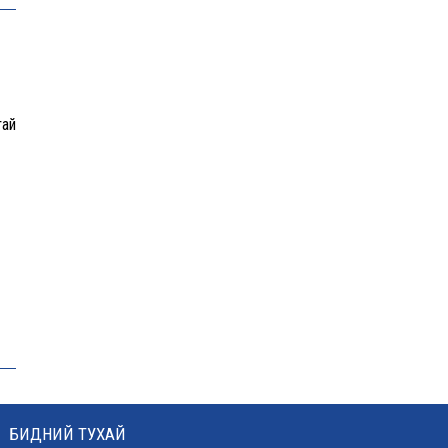
Эрдэмтэд AI ашиглан цоо шинэ
вирусүүд бүтээжээ
тай
Ш.Шинэцэцэгийг хохироосон гэх
2011 оны хэргийг прокуророос
шүүхэд шилжүүлжээ
БИДНИЙ ТУХАЙ