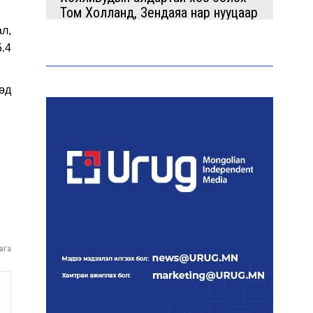
Том Холланд, Зендаяа нар нууцаар
хуримаа хийжээ
л,
5.4
өд
Монголбанк 7 дугаар сард 1,439.2
кг үнэт металл худалдан авлаа
ага