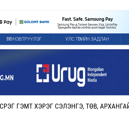
ӨРӨГ НЭВТРҮҮЛЭГ
УЛС ТӨРИЙН ЗАДЛАН
СРЭГ ГЭМТ ХЭРЭГ СЭЛЭНГЭ, ТӨВ, АРХАНГА