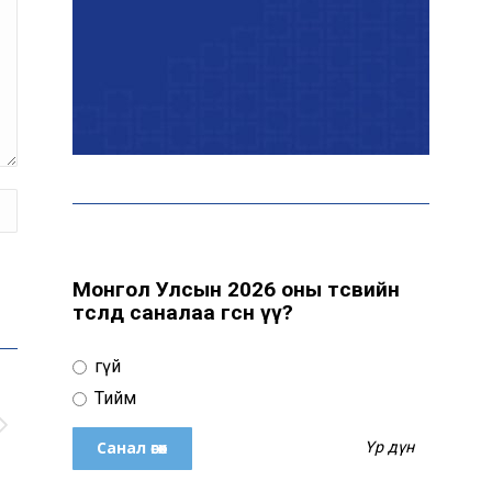
Нийгмийн даатгалын сангийн хөрөнгө
7.6 тэрбум төгрөгөөр арвижлаа
Киев ОХУ-Украины хилээс 2000
Монгол Улсын 2026 оны төсвийн
гаруй км зайд байрлах Wildberries-
төсөлд саналаа өгсөн үү?
н агуулахад цохилт үзүүлжээ
Үгүй
Тийм
Үр дүн