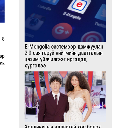
 8
E-Mongolia системээр дамжуулан
2.9 сая гаруй нийгмийн даатгалын
эр
цахим үйлчилгээг иргэдэд
ль
хүргэлээ
Холливудын алдартай хос болох