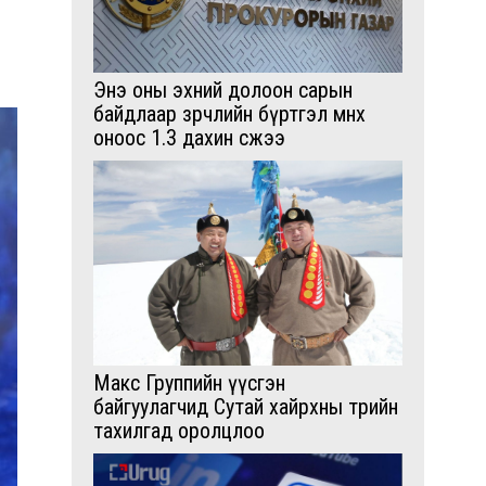
Энэ оны эхний долоон сарын
байдлаар зөрчлийн бүртгэл өмнөх
оноос 1.3 дахин өсжээ
Макс Группийн үүсгэн
байгуулагчид Сутай хайрхны төрийн
тахилгад оролцлоо