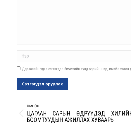
Name *
Дараагийн удаа сэтгэгдэл бичихийн тулд өөрийн нэр, имэйл хөтөч д
Сэтгэгдэл оруулах
Post
navigation
ӨМНӨХ
ЦАГААН САРЫН ӨДРҮҮДЭД ХИЛИЙ
Previous
БООМТУУДЫН АЖИЛЛАХ ХУВААРЬ
post: