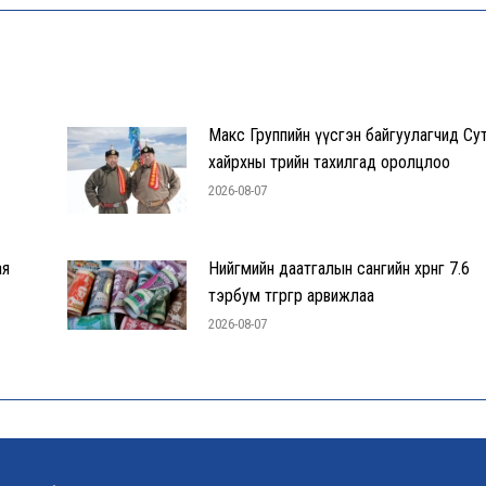
Макс Группийн үүсгэн байгуулагчид Су
хайрхны төрийн тахилгад оролцлоо
2026-08-07
ая
Нийгмийн даатгалын сангийн хөрөнгө 7.6
тэрбум төгрөгөөр арвижлаа
2026-08-07