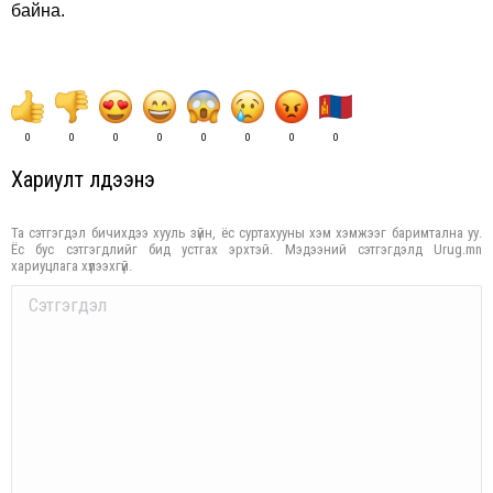
байна.
0
0
0
0
0
0
0
0
Хариулт үлдээнэ үү
Та сэтгэгдэл бичихдээ хууль зүйн, ёс суртахууны хэм хэмжээг баримтална уу.
Ёс бус сэтгэгдлийг бид устгах эрхтэй. Мэдээний сэтгэгдэлд Urug.mn
хариуцлага хүлээхгүй.
Comment