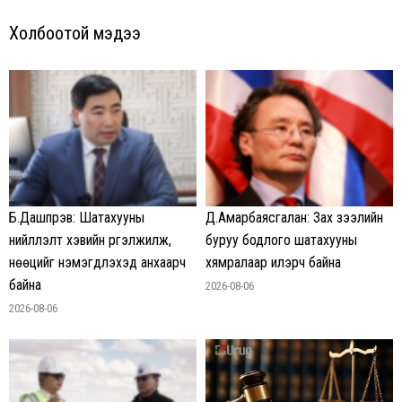
Холбоотой мэдээ
Б.Дашпүрэв: Шатахууны
Д.Амарбаясгалан: Зах зээлийн
нийлүүлэлт хэвийн үргэлжилж,
буруу бодлого шатахууны
нөөцийг нэмэгдүүлэхэд анхаарч
хямралаар илэрч байна
байна
2026-08-06
2026-08-06