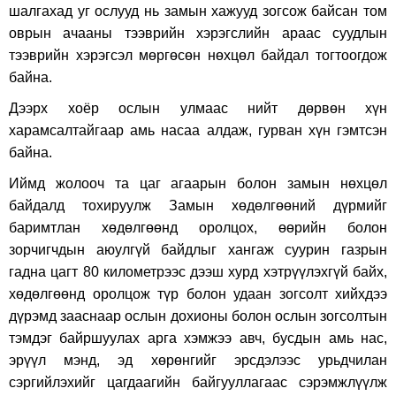
шалгахад уг ослууд нь замын хажууд зогсож байсан том
оврын ачааны тээврийн хэрэгслийн араас суудлын
тээврийн хэрэгсэл мөргөсөн нөхцөл байдал тогтоогдож
байна.
Дээрх хоёр ослын улмаас нийт дөрвөн хүн
харамсалтайгаар амь насаа алдаж, гурван хүн гэмтсэн
байна.
Иймд жолооч та цаг агаарын болон замын нөхцөл
байдалд тохируулж Замын хөдөлгөөний дүрмийг
баримтлан хөдөлгөөнд оролцох, өөрийн болон
зорчигчдын аюулгүй байдлыг хангаж суурин газрын
гадна цагт 80 километрээс дээш хурд хэтрүүлэхгүй байх,
хөдөлгөөнд оролцож түр болон удаан зогсолт хийхдээ
дүрэмд зааснаар ослын дохионы болон ослын зогсолтын
тэмдэг байршуулах арга хэмжээ авч, бусдын амь нас,
эрүүл мэнд, эд хөрөнгийг эрсдэлээс урьдчилан
сэргийлэхийг цагдаагийн байгууллагаас сэрэмжлүүлж