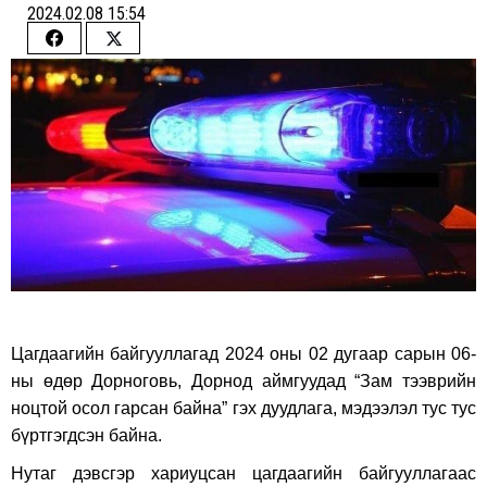
2024.02.08 15:54
Share
Share
on
on
Facebook
Twitter
Цагдаагийн байгууллагад 2024 оны 02 дугаар сарын 06-
ны өдөр Дорноговь, Дорнод аймгуудад “Зам тээврийн
ноцтой осол гарсан байна” гэх дуудлага, мэдээлэл тус тус
бүртгэгдсэн байна.
Нутаг дэвсгэр хариуцсан цагдаагийн байгууллагаас