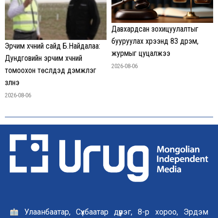
Давхардсан зохицуулалтыг
бууруулах хүрээнд 83 дүрэм,
Эрчим хүчний сайд Б.Найдалаа:
журмыг цуцалжээ
Дундговийн эрчим хүчний
2026-08-06
томоохон төслүүдэд дэмжлэг
үзүүлнэ
2026-08-06
Улаанбаатар, Сүхбаатар дүүрэг, 8-р хороо, Эрдэм