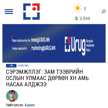
3
Sea
$:
3,594
НҮҮР
»
НИЙГЭМ
»
СЭРЭМЖЛҮҮЛЭГ: ЗАМ ТЭЭВРИЙН
ОСЛЫН УЛМААС ДӨРВӨН ХҮН АМЬ
НАСАА АЛДЖЭЭ
Нийтэлсэн:
Админ