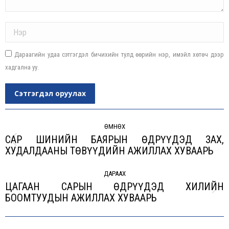
Name *
Дараагийн удаа сэтгэгдэл бичихийн тулд өөрийн нэр, имэйл хөтөч дээр
хадгална уу.
Сэтгэгдэл оруулах
Post
navigation
ӨМНӨХ
САР ШИНИЙН БАЯРЫН ӨДРҮҮДЭД ЗАХ,
Previous
ХУДАЛДААНЫ ТӨВҮҮДИЙН АЖИЛЛАХ ХУВААРЬ
post:
ДАРААХ
ЦАГААН САРЫН ӨДРҮҮДЭД ХИЛИЙН
Next
БООМТУУДЫН АЖИЛЛАХ ХУВААРЬ
post: