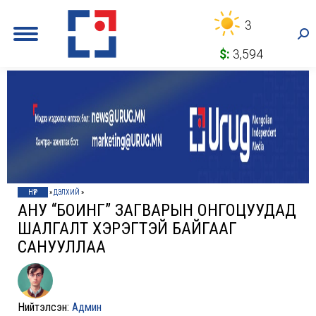
3
Sea
$:
3,594
НҮҮР
»
ДЭЛХИЙ
»
АНУ “БОИНГ” ЗАГВАРЫН ОНГОЦУУДАД
ШАЛГАЛТ ХЭРЭГТЭЙ БАЙГААГ
САНУУЛЛАА
Нийтэлсэн:
Админ