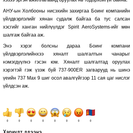
АНУ-ын Холбооны нисэхийн захиргаа Боинг компанийн
үйлдвэрлэлийг хянан судалж байгаа ба тус салсан
хэсгийг ханган нийлүүлдэг Spirit AeroSystems-ийг мөн
шалгаж байгаа аж.
Энэ хэрэг болсны дараа Боинг компани
үйлдвэрлэлийнхээ хяналт шалгалтын чанарыг
нэмэгдүүлнэ гэсэн юм. Хяналт шалгалтад оруулах
хэрэгтэй гэж үзэж буй 737-900ER загварууд нь шинэ
үеийн 737 Max 9 шиг осол авалгүйгээр 11 сая цаг нислэг
үйлдсэн аж.
0
0
0
0
0
0
0
0
Хариулт үлдээнэ үү