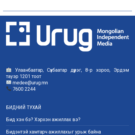
Улаанбаатар, Сүхбаатар дүүрэг, 8-р хороо, Эрдэм
тауэр 1201 тоот
medee@urug.mn
7600 2244
БИДНИЙ ТУХАЙ
Бид хэн бэ? Хэрхэн ажиллах вэ?
Бидэнтэй хамтарч ажиллахыг урьж байна