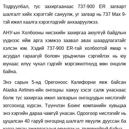
Тодруулбал, тус захиргаанаас 737-900 ER загварт
шалгалт хийх хэрэгтэйг сануулж, уг загвар нь 737 Max 9-
тэй ижил хаалга хэрэглэдгийг анхааруулжээ.
АНУ-ын Холбооны нисэхийн захиргаа аюулгүй байдлын
үүднээс ийм арга хэмжээ заавал авах шаардлагатайг
хэлсэн юм. Хэдий 737-900 ER-тай холбоотой ямар ч
асуудал гараагүй боловч урьдчилан сэргийлэх нь юу
юунаас илүү чухал гэдгийг мэргэжилтнүүд мөн онцолж
байна.
Энэ сарын 5-нд Орегоноос Калифорни явж байсан
Alaska Airlines-ийн онгоцны хажуу хэсэг салж унаснаас
болж тус захиргаа ижил загварын онгоцуудын нислэгийг
зогсооход хүрсэн. Түүнчлэн Боинг компанийн хувьцаа
энэ хэргийн дараа чамгүй унасан. Одоогоор нислэгийг нь
цуцалсан 40 гаруй онгоцонд шалгалт явуулж дууссан ба
хэзээ эргэн ажиллагаанд оруулах нь тодорхойгүй байна.