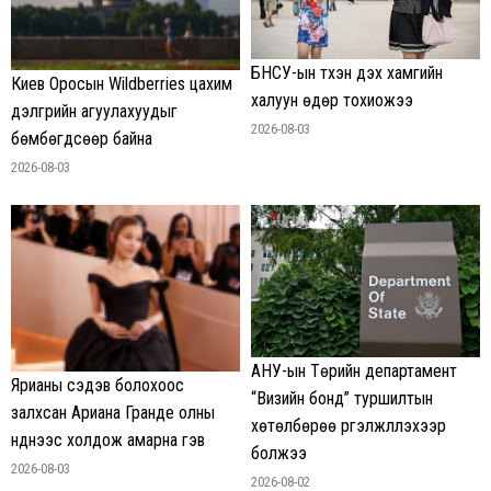
БНСУ-ын түүхэн дэх хамгийн
Киев Оросын Wildberries цахим
халуун өдөр тохиожээ
дэлгүүрийн агуулахуудыг
2026-08-03
бөмбөгдсөөр байна
2026-08-03
АНУ-ын Төрийн департамент
Ярианы сэдэв болохоос
“Визийн бонд” туршилтын
залхсан Ариана Гранде олны
хөтөлбөрөө үргэлжлүүлэхээр
нүднээс холдож амарна гэв
болжээ
2026-08-03
2026-08-02