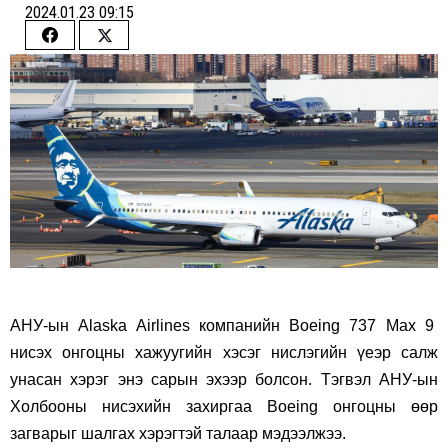
2024.01.23 09:15
Share
Share
on
on
Facebook
Twitter
АНУ-ын Alaska Airlines компанийн Boeing 737 Max 9
нисэх онгоцны хажуугийн хэсэг нислэгийн үеэр салж
унасан хэрэг энэ сарын эхээр болсон. Тэгвэл АНУ-ын
Холбооны нисэхийн захиргаа Boeing онгоцны өөр
загварыг шалгах хэрэгтэй талаар мэдээлжээ.