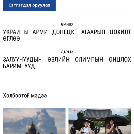
Сэтгэгдэл оруулах
Post
navigation
ӨМНӨХ
УКРАИНЫ АРМИ ДОНЕЦКТ АГААРЫН ЦОХИЛТ
Previous
ӨГЛӨӨ
post:
ДАРААХ
ЗАЛУУЧУУДЫН ӨВЛИЙН ОЛИМПЫН ОНЦЛОХ
Next
БАРИМТУУД
post:
Холбоотой мэдээ