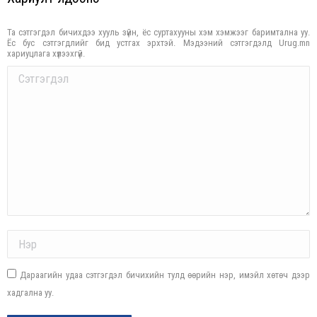
Та сэтгэгдэл бичихдээ хууль зүйн, ёс суртахууны хэм хэмжээг баримтална уу.
Ёс бус сэтгэгдлийг бид устгах эрхтэй. Мэдээний сэтгэгдэлд Urug.mn
хариуцлага хүлээхгүй.
Comment
Name *
Дараагийн удаа сэтгэгдэл бичихийн тулд өөрийн нэр, имэйл хөтөч дээр
хадгална уу.