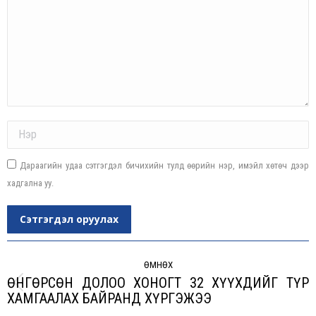
Name *
Дараагийн удаа сэтгэгдэл бичихийн тулд өөрийн нэр, имэйл хөтөч дээр
хадгална уу.
Сэтгэгдэл оруулах
Post
navigation
ӨМНӨХ
ӨНГӨРСӨН ДОЛОО ХОНОГТ 32 ХҮҮХДИЙГ ТҮР
Previous
ХАМГААЛАХ БАЙРАНД ХҮРГЭЖЭЭ
post: