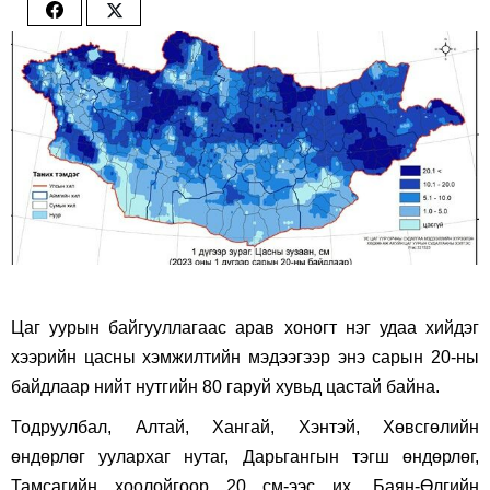
Share
Share
on
on
Facebook
Twitter
Цаг уурын байгууллагаас арав хоногт нэг удаа хийдэг
хээрийн цасны хэмжилтийн мэдээгээр энэ сарын 20-ны
байдлаар нийт нутгийн 80 гаруй хувьд цастай байна.
Тодруулбал, Алтай, Хангай, Хэнтэй, Хөвсгөлийн
өндөрлөг уулархаг нутаг, Дарьгангын тэгш өндөрлөг,
Тамсагийн хоолойгоор 20 см-ээс их, Баян-Өлгийн