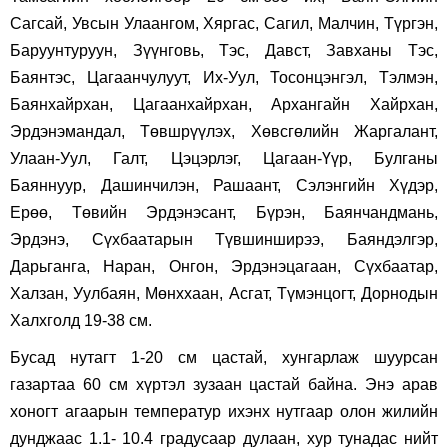
Сагсай, Увсын Улаангом, Хяргас, Сагил, Малчин, Түргэн,
Баруунтуруун, Зүүнговь, Тэс, Давст, Завханы Тэс,
Баянтэс, Цагаанчулуут, Их-Уул, Тосонцэнгэл, Тэлмэн,
Баянхайрхан, Цагаанхайрхан, Архангайн Хайрхан,
Эрдэнэмандал, Төвшрүүлэх, Хөвсгөлийн Жаргалант,
Улаан-Уул, Галт, Цэцэрлэг, Цагаан-Үүр, Булганы
Баяннуур, Дашинчилэн, Рашаант, Сэлэнгийн Хүдэр,
Ерөө, Төвийн Эрдэнэсант, Бүрэн, Баянчандмань,
Эрдэнэ, Сүхбаатарын Түвшинширээ, Баяндэлгэр,
Дарьганга, Наран, Онгон, Эрдэнэцагаан, Сүхбаатар,
Халзан, Уулбаян, Мөнххаан, Асгат, Түмэнцогт, Дорнодын
Халхголд 19-38 см.
Бусад нутагт 1-20 см цастай, хунгарлаж шуурсан
газартаа 60 см хүртэл зузаан цастай байна. Энэ арав
хоногт агаарын температур ихэнх нутгаар олон жилийн
дунджаас 1.1- 10.4 градусаар дулаан, хур тунадас нийт