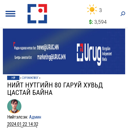
3
Sea
$:
3,594
НҮҮР
»
СЭРЭМЖЛҮҮЛЭГ
»
НИЙТ НУТГИЙН 80 ГАРУЙ ХУВЬД
ЦАСТАЙ БАЙНА
Нийтэлсэн:
Админ
2024.01.22 14:32