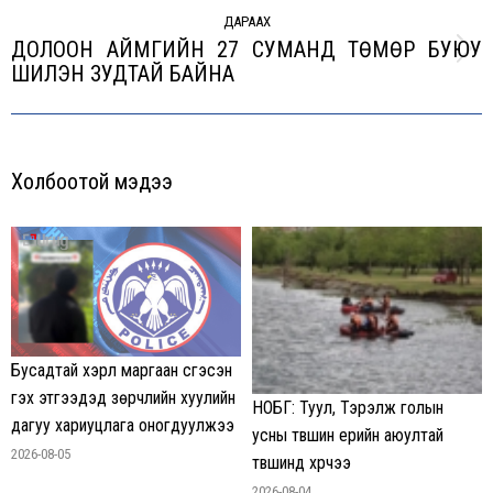
ДАРААХ
ДОЛООН АЙМГИЙН 27 СУМАНД ТӨМӨР БУЮУ
Next
ШИЛЭН ЗУДТАЙ БАЙНА
post:
Холбоотой мэдээ
Бусадтай хэрүүл маргаан үүсгэсэн
гэх этгээдэд зөрчлийн хуулийн
НОБГ: Туул, Тэрэлж голын
дагуу хариуцлага оногдуулжээ
усны түвшин үерийн аюултай
2026-08-05
түвшинд хүрчээ
2026-08-04