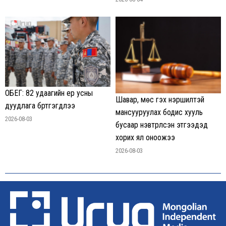
ОБЕГ: 82 удаагийн үер усны
Шавар, мөс гэх нэршилтэй
дуудлага бүртгэгдлээ
мансууруулах бодис хууль
2026-08-03
бусаар нэвтрүүлсэн этгээдэд
хорих ял оноожээ
2026-08-03