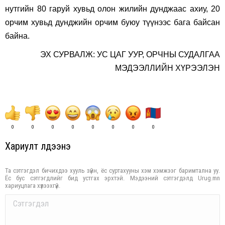
нутгийн 80 гаруй хувьд олон жилийн дунджаас ахиу, 20
орчим хувьд дунджийн орчим буюу түүнээс бага байсан
байна.
ЭХ СУРВАЛЖ: УС ЦАГ УУР, ОРЧНЫ СУДАЛГАА
МЭДЭЭЛЛИЙН ХҮРЭЭЛЭН
0
0
0
0
0
0
0
0
Хариулт үлдээнэ үү
Та сэтгэгдэл бичихдээ хууль зүйн, ёс суртахууны хэм хэмжээг баримтална уу.
Ёс бус сэтгэгдлийг бид устгах эрхтэй. Мэдээний сэтгэгдэлд Urug.mn
хариуцлага хүлээхгүй.
Comment