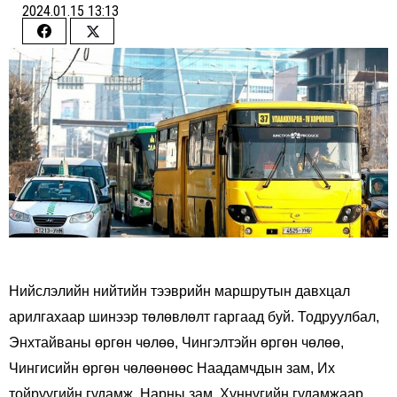
2024.01.15 13:13
Share
Share
on
on
Facebook
Twitter
Нийслэлийн нийтийн тээврийн маршрутын давхцал
арилгахаар шинээр төлөвлөлт гаргаад буй. Тодруулбал,
Энхтайваны өргөн чөлөө, Чингэлтэйн өргөн чөлөө,
Чингисийн өргөн чөлөөнөөс Наадамчдын зам, Их
тойруугийн гудамж, Нарны зам, Хүннүгийн гудамжаар