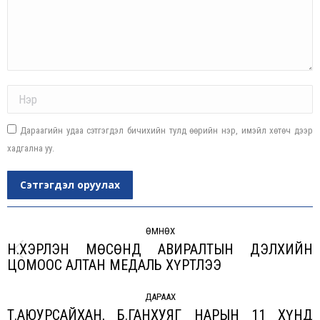
Name *
Дараагийн удаа сэтгэгдэл бичихийн тулд өөрийн нэр, имэйл хөтөч дээр
хадгална уу.
Сэтгэгдэл оруулах
Post
navigation
ӨМНӨХ
Н.ХЭРЛЭН МӨСӨНД АВИРАЛТЫН ДЭЛХИЙН
Previous
ЦОМООС АЛТАН МЕДАЛЬ ХҮРТЛЭЭ
post:
ДАРААХ
Т.АЮУРСАЙХАН, Б.ГАНХУЯГ НАРЫН 11 ХҮНД