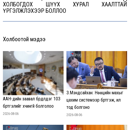
ХОЛБОГДОХ ШҮҮХ ХУРАЛ ХААЛТТАЙ
Next
ҮРГЭЛЖЛЭХЭЭР БОЛЛОО
post:
Холбоотой мэдээ
З.Мэндсайхан: Нөөцийн махыг
ААН-үүдийн заавал бүрдүүлдэг 103
цахим системээр бүртгэж, ил
бүртгэлийг хүчингүй болголоо
тод болгоно
2026-08-06
2026-08-06