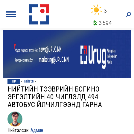
3
Sea
$:
3,594
НҮҮР
»
НИЙГЭМ
»
НИЙТИЙН ТЭЭВРИЙН БОГИНО
ЭРГЭЛТИЙН 40 ЧИГЛЭЛД 494
АВТОБУС ҮЙЛЧИЛГЭЭНД ГАРНА
Нийтэлсэн:
Админ