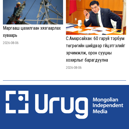
Маргааш цахилгаан хязгаарлах
хуваарь
С.Амарсайхан: 60 гаруй тэрбум
2026-08-06
төгрөгийн шийдвэр гүйцэтгэлийг
эрчимжүүлж, орон сууцны
хохирлыг барагдуулна
2026-08-06