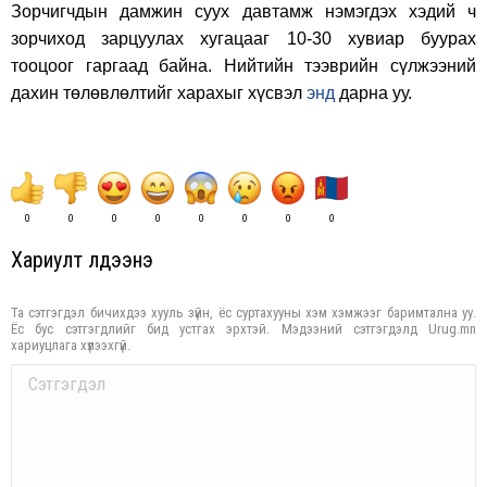
Зорчигчдын дамжин суух давтамж нэмэгдэх хэдий ч
зорчиход зарцуулах хугацааг 10-30 хувиар буурах
тооцоог гаргаад байна. Нийтийн тээврийн сүлжээний
дахин төлөвлөлтийг харахыг хүсвэл
энд
дарна уу.
0
0
0
0
0
0
0
0
Хариулт үлдээнэ үү
Та сэтгэгдэл бичихдээ хууль зүйн, ёс суртахууны хэм хэмжээг баримтална уу.
Ёс бус сэтгэгдлийг бид устгах эрхтэй. Мэдээний сэтгэгдэлд Urug.mn
хариуцлага хүлээхгүй.
Comment