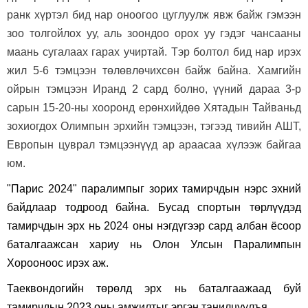
ранк хүртэл бид нар оноогоо цуглуулж явж байж гэмээн
зоо толгойлох уу, аль зоондоо орох уу гэдэг чансааны
маань сугалаах гарах учиртай. Тэр болтол бид нар ирэх
жил 5-6 тэмцээн төлөвлөчихсөн байж байна. Хамгийн
ойрын тэмцээн Иранд 2 сард болно, үүний дараа 3-р
сарын 15-20-ны хооронд ерөнхийдөө Хятадын Тайваньд
зохиогдох Олимпын эрхийн тэмцээн, тэгээд тивийн АШТ,
Европын цуврал тэмцээнүүд ар араасаа хүлээж байгаа
юм.
"Парис 2024" паралимпыг зорих тамирчдын нэрс эхний
байдлаар тодроод байна. Бусад спортын төрлүүдэд
тамирчдын эрх нь 2024 оны нэгдүгээр сард албан ёсоор
баталгаажсан хариу нь Олон Улсын Паралимпын
Хорооноос ирэх аж.
Таеквондогийн төрөлд эрх нь баталгаажаад буй
тамирчдын 2023 оны амжилтыг эргэн танилцуулъя.