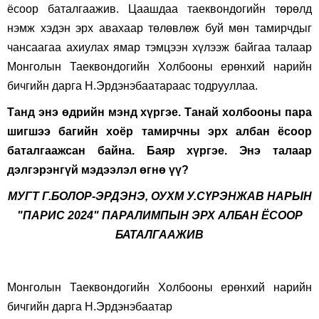
ёсоор баталгаажив. Цаашдаа таеквондогийн төрөлд
нэмж хэдэн эрх авахаар төлөвлөж буй мөн тамирчдыг
чансаагаа ахиулах ямар тэмцээн хүлээж байгаа талаар
Монголын Таеквондогийн Холбооны ерөнхий нарийн
бичгийн дарга Н.Эрдэнэбаатараас тодрууллаа.
Танд энэ өдрийн мэнд хүргэе. Танай холбооны пара
шигшээ багийн хоёр тамирчны эрх албан ёсоор
баталгаажсан байна. Баяр хүргэе. Энэ талаар
дэлгэрэнгүй мэдээлэл өгнө үү
?
МУГТ Г.БОЛОР-ЭРДЭНЭ, ОУХМ У.СҮРЭНЖАВ НАРЫН
"ПАРИС 2024" ПАРАЛИМПЫН ЭРХ АЛБАН ЁСООР
БАТАЛГААЖИВ
Монголын Таеквондогийн Холбооны ерөнхий нарийн
бичгийн дарга Н.Эрдэнэбаатар