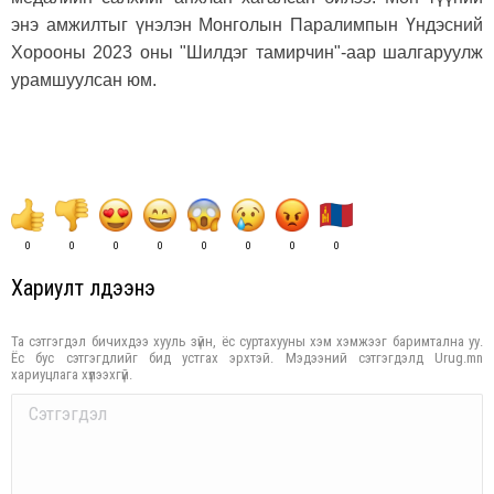
энэ амжилтыг үнэлэн Монголын Паралимпын Үндэсний
Хорооны 2023 оны "Шилдэг тамирчин"-аар шалгаруулж
урамшуулсан юм.
0
0
0
0
0
0
0
0
Хариулт үлдээнэ үү
Та сэтгэгдэл бичихдээ хууль зүйн, ёс суртахууны хэм хэмжээг баримтална уу.
Ёс бус сэтгэгдлийг бид устгах эрхтэй. Мэдээний сэтгэгдэлд Urug.mn
хариуцлага хүлээхгүй.
Comment