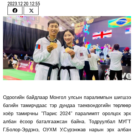
2023.12.20 12:55
Share
Share
on
on
Facebook
Twitter
Одоогийн байдлаар Монгол улсын паралимпын шигшээ
багийн тамирчдаас тэр дундаа таеквондогийн төрлөөр
хоёр тамирчны "Парис 2024" паралимпт оролцох эрх
албан ёсоор баталгаажсан байна. Тодруулбал МУГТ
Г.Болор-Эрдэнэ, ОУХМ У.Сүрэнжав нарын эрх албан