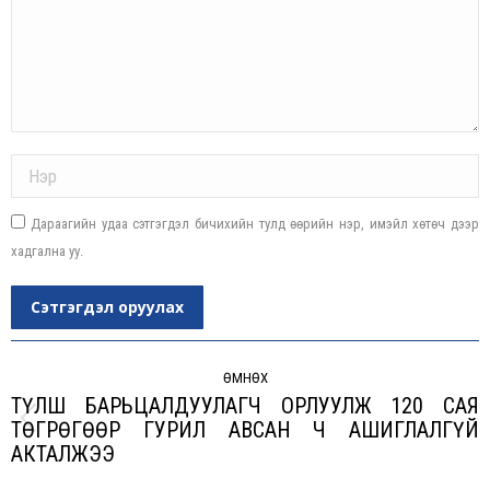
Name *
Дараагийн удаа сэтгэгдэл бичихийн тулд өөрийн нэр, имэйл хөтөч дээр
хадгална уу.
Сэтгэгдэл оруулах
Post
navigation
ӨМНӨХ
ТҮЛШ БАРЬЦАЛДУУЛАГЧ ОРЛУУЛЖ 120 САЯ
ТӨГРӨГӨӨР ГУРИЛ АВСАН Ч АШИГЛАЛГҮЙ
Previous
АКТАЛЖЭЭ
post: