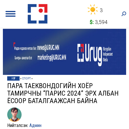
3
Sea
$:
3,594
НҮҮР
»
СПОРТ
»
ПАРА ТАЕКВОНДОГИЙН ХОЁР
ТАМИРЧНЫ “ПАРИС 2024” ЭРХ АЛБАН
ЁСООР БАТАЛГААЖСАН БАЙНА
Нийтэлсэн:
Админ