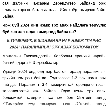
сая Дэлхийн чансааны дөрөвдүгээр байранд орж
олимпын эрх нь баталгаажлаа. Ийм хоёр тамирчин байж
байна.
Ирж буй 2024 онд нэмж эрх авах найдлага төрүүлж
буй хэн хэн гэдэг тамирчид байна вэ
?
К.ТИМЕРБИК, Б.ШИНЭБАЯР НАР НЭМЖ "ПАРИС
2024" ПАРАЛИМПЫН ЭРХ АВАХ БОЛОМЖТОЙ
Монголын Таеквондогийн Холбооны ерөнхий нарийн
бичгийн дарга Н.Эрдэнэбаатар
Удахгүй 2024 онд бид нар бас он гараад паралимпын
эрхийн тэмцээн байгаа. Тэдгээрээс 1-2 эрх нэмж авч
нийтдээ Паралимпт 3-4 тамирчинтай оролцоно гэсэн
төлөвлөгөөтэй явж байгаа. Одоо нэмж эрх авах
боломжтой тамирчин гэх юм бол 58кг-ийн жинд
К.Тимербик гээд тамирчин, мөн -70кг-ийн жинд