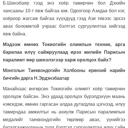
Б.Шинэбаяр гээд энэ хоёр тамирчин бол Дэхийн
чансааны 10-т явж байгаа юм. Одоогоор Азидаа бол нэг,
хоёроор жагсаж байгаа хүүхдүүд гээд Ази тивээс эрхээ
авах боломжтой учраас бэлтгэл сургуулилтаа хийгээд
явж байна.
Мэдээж өмнөх Токиогийн олимпын техник, арга
барилаа илүү сайжруулаад ирэх жилийн Парисын
паралимт өөр шинэлэгээр харж оролцох байх
?
Монголын Таеквондогийн Холбооны ерөнхий нарийн
бичгийн дарга Н.Эрдэнэбаатар
Манайхаас өнгөрсөн Токиогийн олимпт хоёр тамирчин
оролцож байсан. Энэ удаад оролцох бүрэлдэхүүн маань
нэмэгдэж, өмнөх гаргасан алдаа дутагдлаа цэгнээд, илүү
тамирчдаа амжилтыг нь ахиулж Парисын паралимпын
медалийг таеквондогийн төрлөөр авах, үүнийгээ
баталгаажуулахын тулд бэлтгэл сургуулилтаа илүү сайн