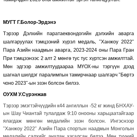
МУГТ Г.Болор-Эрдэнэ
Тэрээр Дэлхийн паратаеквондогийн дэлхийн аварга
шалгаруулах тэмцээний хүрэл медаль, "Ханжоу 2022"
Пара Азийн наадмын аварга, 2023-2024 оны Пара Гран
При тэмцээнээс 2 алт 2 мөнгө тус тус хүртсэн амжилттай.
Мөн эдгээр амжилтуудаараа МҮОХ-ны тэргүүн дээд
шагнал шилдэг паралимпын тамирчнаар шалгарч "Бөртэ
чоно 2023"-ын эзэн болсон билээ.
ОУХМ У.Сүрэнжав
Тэрээр эмэгтэйчүүдийн к44 ангиллын -52 кг жинд БНХАУ-
ын Шау Чиантай тулалдаж 9:10 онооны харьцаатайгаар
ялагдаж мөнгөн медалийн эзэн болсон. Ингэснээр
"Ханжоу 2022" Азийн Пара спортын наадмын Монголын
медалийн салхийг анхлан хагалсан билээ. Мөн түүний