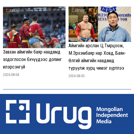
Аймгийн арслан Ц.Төмөрцоож,
Завхан аймгийн баяр наадамд
М.Эрхэмбаяр нар Ховд, Баян-
зодоглосон бөхчүүдээс допинг
Өлгий аймгийн наадамд
илэрсэнгүй
түрүүлж хурц чимэг хүртлээ
2026-08-04
2026-08-03