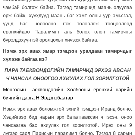
чамбай болгож байна. Тэгээд тамирчид маань олуулаа
орж байж, хүүхдүүд маань баг хамт олны уур амьсгал,
үүнд бас нөлөөлнө гэж төлөвлөж тооцоолоод
ерөнхийдөө Паралимпт аль болох олон тамирчны
бүрэлдэхүүнтэй оролцохыг хичээж байгаа.
Нэмж эрх авах ямар тэмцээн уралдаан тамирчдыг
хүлээж байгаа вэ
?
ПАРА ТАЕКВОНДОГИЙН ТАМИРЧИД ЭРХЭЭ АВСАН
Ч ЧАНСАА ОНООГОО АХИУЛАХ ГОЛ ЗОРИЛГОТОЙ
Монголын Таеквондогийн Холбооны ерөнхий нарийн
бичгийн дарга Н.Эрдэнэбаатар
Нэмж эрх авах боломжтой эхний тэмцээн Иранд болно.
Хэдийгээр бид нарын эрх баталгаажсан ч гэсэн, оноо
чансаагаа бас ахиулах гол зорилготой. Ирэх оны 9
дүгээр сард Парисын паралимп болно. Тэгээд 8 сарын