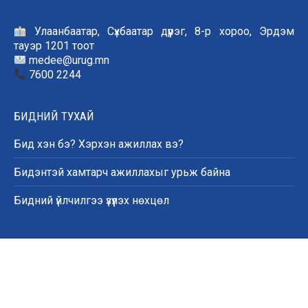
Улаанбаатар, Сүхбаатар дүүрэг, 8-р хороо, Эрдэм
тауэр 1201 тоот
medee@urug.mn
7600 2244
БИДНИЙ ТУХАЙ
Бид хэн бэ? Хэрхэн ажиллах вэ?
Бидэнтэй хамтарч ажиллахыг урьж байна
Бидний үйлчилгээ үзүүлэх нөхцөл