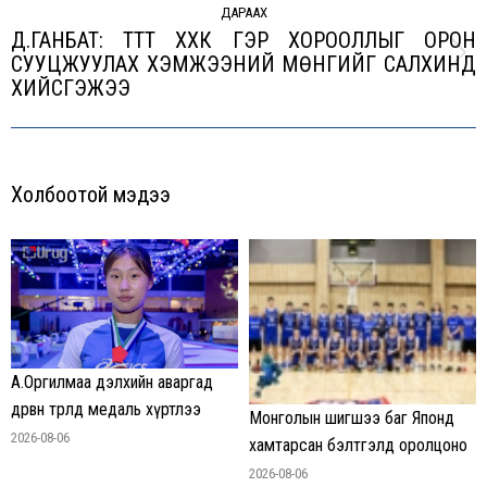
ДАРААХ
Д.ГАНБАТ: ТТТ ХХК ГЭР ХОРООЛЛЫГ ОРОН
СУУЦЖУУЛАХ ХЭМЖЭЭНИЙ МӨНГИЙГ САЛХИНД
Next
ХИЙСГЭЖЭЭ
post:
Холбоотой мэдээ
А.Оргилмаа дэлхийн аваргад
дөрвөн төрөлд медаль хүртлээ
Монголын шигшээ баг Японд
2026-08-06
хамтарсан бэлтгэлд оролцоно
2026-08-06