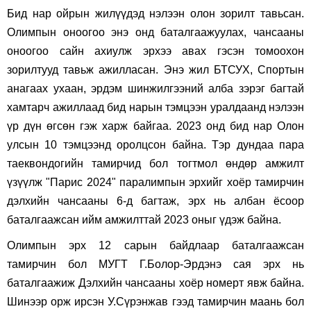
Бид нар ойрын жилүүдэд нэлээн олон зорилт тавьсан.
Олимпын оноогоо энэ онд баталгаажуулах, чансааны
оноогоо сайн ахиулж эрхээ авах гэсэн томоохон
зорилтууд тавьж ажилласан. Энэ жил БТСУХ, Спортын
анагаах ухаан, эрдэм шинжилгээний алба зэрэг багтай
хамтарч ажиллаад бид нарын тэмцээн уралдаанд нэлээн
үр дүн өгсөн гэж харж байгаа. 2023 онд бид нар Олон
улсын 10 тэмцээнд оролцсон байна. Тэр дундаа пара
таеквондогийн тамирчид бол тогтмол өндөр амжилт
үзүүлж "Парис 2024" паралимпын эрхийг хоёр тамирчин
дэлхийн чансааны 6-д багтаж, эрх нь албан ёсоор
баталгаажсан ийм амжилттай 2023 оныг үдэж байна.
Олимпын эрх 12 сарын байдлаар баталгаажсан
тамирчин бол МУГТ Г.Болор-Эрдэнэ сая эрх нь
баталгаажиж Дэлхийн чансааны хоёр номерт явж байна.
Шинээр орж ирсэн У.Сүрэнжав гээд тамирчин маань бол