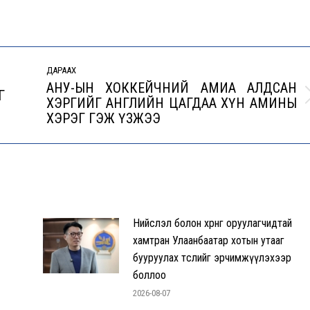
ДАРААХ
АНУ-ЫН ХОККЕЙЧНИЙ АМИА АЛДСАН
Г
ХЭРГИЙГ АНГЛИЙН ЦАГДАА ХҮН АМИНЫ
Next
ХЭРЭГ ГЭЖ ҮЗЖЭЭ
post:
Нийслэл болон хөрөнгө оруулагчидтай
хамтран Улаанбаатар хотын утааг
бууруулах төслийг эрчимжүүлэхээр
боллоо
2026-08-07