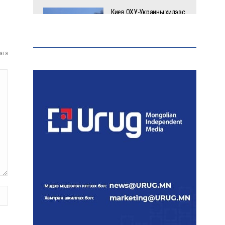
Киев ОХУ-Украины хилээс
2000 гаруй км зайд
байрлах Wildberries-н
агуулахад цохилт
үзүүлжээ
ага
Эрдэмтэд AI ашиглан цоо
шинэ вирусүүд бүтээжээ
Ш.Шинэцэцэгийг
хохироосон гэх 2011 оны
хэргийг прокуророос
шүүхэд шилжүүлжээ
Meta компанийг 567 сая
ам.доллароор торгожээ