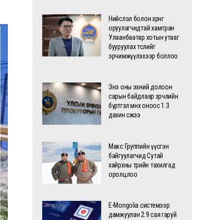
Нийслэл болон хөрөнгө
оруулагчидтай хамтран
Улаанбаатар хотын утааг
бууруулах төслийг
эрчимжүүлэхээр боллоо
Энэ оны эхний долоон
сарын байдлаар зөрчлийн
бүртгэл өмнөх оноос 1.3
дахин өсжээ
Макс Группийн үүсгэн
байгуулагчид Сутай
хайрхны төрийн тахилгад
оролцлоо
E-Mongolia системээр
дамжуулан 2.9 сая гаруй