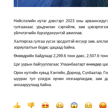
Нийслэлийн нутаг дэвсгэрт 2023 оны арваннэгдүгэ
гулгаанаас урьдчилан сэргийлж, зам цэвэрлэг
үйлчлэгчийн бүрэлдэхүүнтэй ажиллав.
Халтиргаа гулгаа үүсэх эрсдэлтэй өгсүүр зам, алсла
зориулалтын бодис цацаад байна.
Өнөөдрийн байдлаар 2,299.6 тонн давс, 2,507.6 тон
Цаг уурын байгууллагаас Улаанбаатарт өнөөдөр цас
Орон нутгийн хувьд Хэнтийн, Дорнод, Сүхбаатар, Г
шуурах тул үзэгдэх орчин хязгаарлагдаж, зам да
анхааруулаад байна.