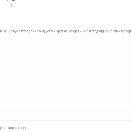
0
а уу. Ёс бус сэтгэгдлийг бид устгах эрхтэй. Мэдээний сэтгэгдэлд Urug.mn хариуцл
ээр хадгална уу.