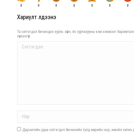
0
0
0
0
0
0
0
Хариулт үлдээнэ үү
Та сэтгэгдэл бичихдээ хууль зүйн, ёс суртахууны хэм хэмжээг баримталн
хүлээхгүй.
Comment
Name *
Дараагийн удаа сэтгэгдэл бичихийн тулд өөрийн нэр, имэйл хөтөч д