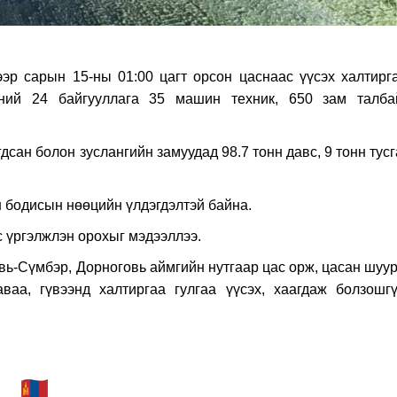
эр сарын 15-ны 01:00 цагт орсон цаснаас үүсэх халтирга
ээний 24 байгууллага 35 машин техник, 650 зам талба
гдсан болон зуслангийн замуудад 98.7 тонн давс, 9 тонн тус
н бодисын нөөцийн үлдэгдэлтэй байна.
 үргэлжлэн орохыг мэдээллээ.
овь-Сүмбэр, Дорноговь аймгийн нутгаар цас орж, цасан шуу
ваа, гүвээнд халтиргаа гулгаа үүсэх, хаагдаж болзошгү