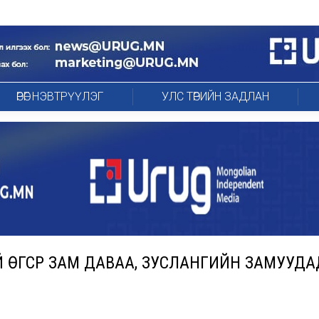
ӨРӨГ НЭВТРҮҮЛЭГ
УЛС ТӨРИЙН ЗАДЛАН
Й ӨГСҮҮР ЗАМ ДАВАА, ЗУСЛАНГИЙН ЗАМУУДА