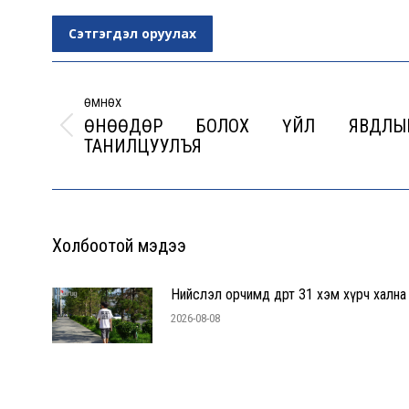
Сэтгэгдэл оруулах
Post
navigation
ӨМНӨХ
ӨНӨӨДӨР БОЛОХ ҮЙЛ ЯВДЛЫ
Previous
ТАНИЛЦУУЛЪЯ
post:
Холбоотой мэдээ
Нийслэл орчимд өдөртөө 31 хэм хүрч хална
2026-08-08