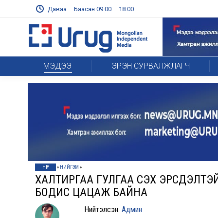
Даваа – Баасан 09:00 – 18:00
МЭДЭЭ
ЭРЭН СУРВАЛЖЛАГЧ
НҮҮР
»
НИЙГЭМ
»
ХАЛТИРГАА ГУЛГАА ҮҮСЭХ ЭРСДЭЛТЭ
БОДИС ЦАЦАЖ БАЙНА
Нийтэлсэн:
Админ