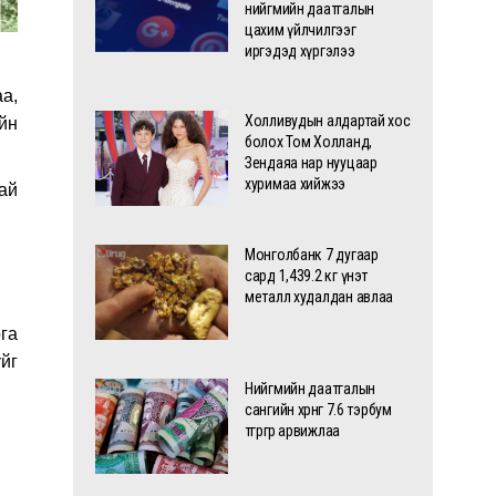
нийгмийн даатгалын
цахим үйлчилгээг
иргэдэд хүргэлээ
а,
Холливудын алдартай хос
йн
болох Том Холланд,
Зендаяа нар нууцаар
хуримаа хийжээ
гай
Монголбанк 7 дугаар
сард 1,439.2 кг үнэт
металл худалдан авлаа
рга
йг
Нийгмийн даатгалын
сангийн хөрөнгө 7.6 тэрбум
төгрөгөөр арвижлаа