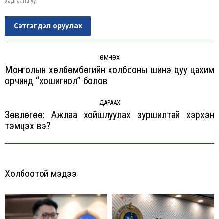
хадгална уу.
Сэтгэгдэл оруулах
Post
navigation
ӨМНӨХ
Монголын хөлбөмбөгийн холбооны шинэ дуу цахим
Previous
орчинд “хошигнол” болов
post:
ДАРААХ
Зөвлөгөө: Ажлаа хойшлуулах зуршилтай хэрхэн
Next
тэмцэх вэ?
post:
Холбоотой мэдээ