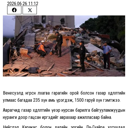
2026.06.26 11:12
Share
Share
on
on
Facebook
Twitter
Венесуэлд өнгөрсөн лхагва гарагийн орой болсон газар хөдлөлтийн
улмаас багадаа 235 хүн амь үрэгдэж, 1500 гаруй хүн гэмтжээ.
Аврагчид газар хөдлөлтийн үеэр нурсан барилга байгууламжуудын
нуранги доор гацсан иргэдийг аврахаар ажилласаар байна.
Нийслэл Каракас болон далайн эргийн Ла-Гуайра хотуудад