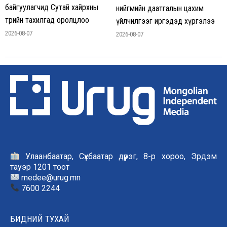
байгуулагчид Сутай хайрхны
нийгмийн даатгалын цахим
төрийн тахилгад оролцлоо
үйлчилгээг иргэдэд хүргэлээ
2026-08-07
2026-08-07
Улаанбаатар, Сүхбаатар дүүрэг, 8-р хороо, Эрдэм
тауэр 1201 тоот
medee@urug.mn
7600 2244
БИДНИЙ ТУХАЙ