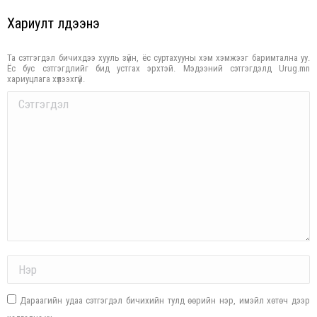
Хариулт үлдээнэ үү
Та сэтгэгдэл бичихдээ хууль зүйн, ёс суртахууны хэм хэмжээг баримтална уу.
Ёс бус сэтгэгдлийг бид устгах эрхтэй. Мэдээний сэтгэгдэлд Urug.mn
хариуцлага хүлээхгүй.
Comment
Name *
Дараагийн удаа сэтгэгдэл бичихийн тулд өөрийн нэр, имэйл хөтөч дээр