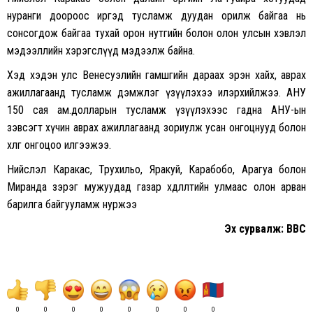
нуранги доороос иргэд тусламж дуудан орилж байгаа нь
сонсогдож байгаа тухай орон нутгийн болон олон улсын хэвлэл
мэдээллийн хэрэгслүүд мэдээлж байна.
Хэд хэдэн улс Венесуэлийн гамшгийн дараах эрэн хайх, аврах
ажиллагаанд тусламж дэмжлэг үзүүлэхээ илэрхийлжээ. АНУ
150 сая ам.долларын тусламж үзүүлэхээс гадна АНУ-ын
зэвсэгт хүчин аврах ажиллагаанд зориулж усан онгоцнууд болон
хөлөг онгоцоо илгээжээ.
Нийслэл Каракас, Трухильо, Яракуй, Карабобо, Арагуа болон
Миранда зэрэг мужуудад газар хөдлөлтийн улмаас олон арван
барилга байгууламж нуржээ
Эх сурвалж: BBC
0
0
0
0
0
0
0
0