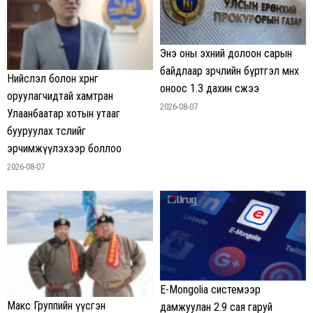
Энэ оны эхний долоон сарын
байдлаар зөрчлийн бүртгэл өмнөх
Нийслэл болон хөрөнгө
оноос 1.3 дахин өсжээ
оруулагчидтай хамтран
2026-08-07
Улаанбаатар хотын утааг
бууруулах төслийг
эрчимжүүлэхээр боллоо
2026-08-07
E-Mongolia системээр
Макс Группийн үүсгэн
дамжуулан 2.9 сая гаруй