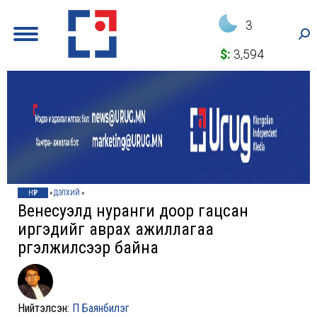
3
Sea
$:
3,594
НҮҮР
»
ДЭЛХИЙ
»
Венесуэлд нуранги доор гацсан
иргэдийг аврах ажиллагаа
үргэлжилсээр байна
Нийтэлсэн:
П Баянбилэг