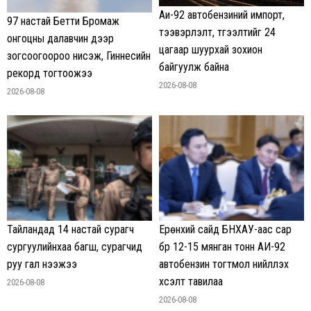
Аи-92 автобензиний импорт,
97 настай Бетти Бромаж
тээвэрлэлт, түгээлтийг 24
онгоцны далавчин дээр
цагаар шуурхай зохион
зогсоогоороо нисэж, Гиннесийн
байгуулж байна
рекорд тогтоожээ
2026-08-08
2026-08-08
Тайландад 14 настай сурагч
Ерөнхий сайд БНХАУ-аас сар
сургуулийнхаа багш, сурагчид
бүр 12-15 мянган тонн АИ-92
руу гал нээжээ
автобензин тогтмол нийлүүлэх
хүсэлт тавилаа
2026-08-08
2026-08-08