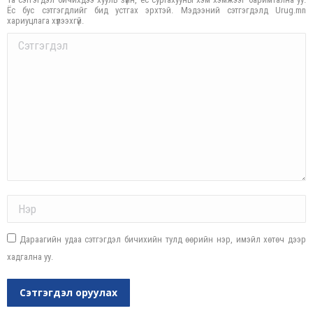
Ёс бус сэтгэгдлийг бид устгах эрхтэй. Мэдээний сэтгэгдэлд Urug.mn
хариуцлага хүлээхгүй.
Comment
Name *
Дараагийн удаа сэтгэгдэл бичихийн тулд өөрийн нэр, имэйл хөтөч дээр
хадгална уу.
Сэтгэгдэл оруулах