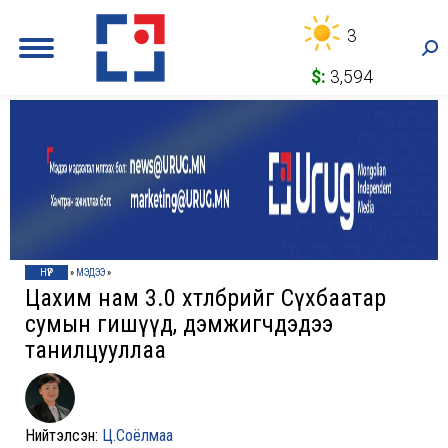
3
Sea
$:
3,594
НҮҮР
»
МЭДЭЭ
»
Цахим нам 3.0 хөтөлбөрийг Сүхбаатар
сумын гишүүд, дэмжигчдэдээ
танилцууллаа
Нийтэлсэн:
Ц.Соёлмаа