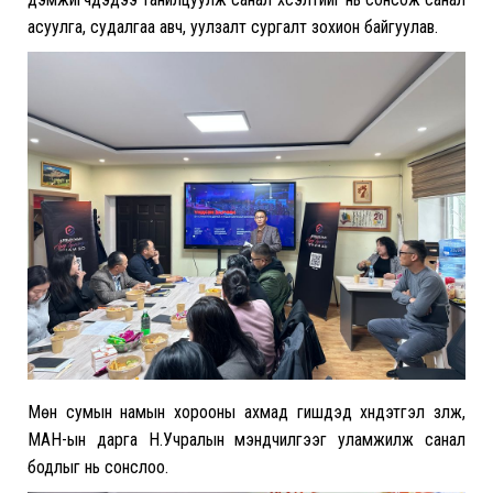
асуулга, судалгаа авч, уулзалт сургалт зохион байгуулав.
Мөн сумын намын хорооны ахмад гишүүдэд хүндэтгэл үзүүлж,
МАН-ын дарга Н.Учралын мэндчилгээг уламжилж санал
бодлыг нь сонслоо.