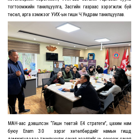
тогтоомжийн танилцуулга, Засгийн газраас хэрэгжүүлж буй
төсөл, арга хэмжээг УИХ-ын гишүүн Ч.Ундрам танилцуулав.
МАН-аас дэвшүүлсэн “Гишүүн төвтэй Е4 стратеги”, цахим нам
буюу Enam 3.0 зэрэг хөтөлбөрүүдийг намын гишүүд
дэмжигчдэдээ танилцуулж санал хүсэлтийг нь сонсож санал