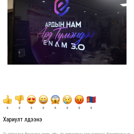
0
0
0
0
0
0
0
0
Хариулт үлдээнэ үү
Та сэтгэгдэл бичихдээ хууль зүйн, ёс суртахууны хэм хэмжээг баримтална уу.