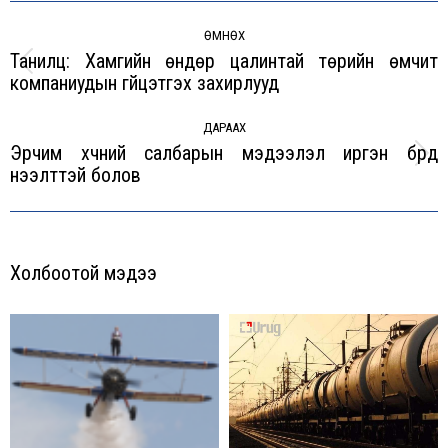
Post
navigation
ӨМНӨХ
Танилц: Хамгийн өндөр цалинтай төрийн өмчит
Previous
компаниудын гүйцэтгэх захирлууд
post:
ДАРААХ
Эрчим хүчний салбарын мэдээлэл иргэн бүрд
Next
нээлттэй болов
post:
Холбоотой мэдээ