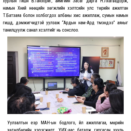
хурлын гишүүн Б.Ганзориг, аймгийн Засаг дарга Н.Лхагвадорж,
намын Хүний нөөцийн хөгжлийн хэлтсийн улс төрийн ажилтан
Т.Батзаяа болон холбогдох албаны хүмүүс ажиллаж, сумын намын
гишүүд, дэмжигчидтэй уулзаж “Ардын нам-Ард түмэндээ” аяныг
танилцуулж санал хүсэлтийг нь сонслоо.
Уулзалтын үеэр МАН-ын бодлого, үйл ажиллагаа, мөрийн
хөтөлбөрийн хэрэгжилт, УИХ-аас баталж гаргасан хууль