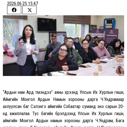
2026.06.25 15:47
Share
Share
on
on
Facebook
Twitter
“Ардын нам Ард түмэндээ” аяны хүрээнд Улсын Их Хурлын гишүүн,
Аймгийн Монгол Ардын Намын хорооны дарга Ч.Ундрамаар
ахлуулсан баг Сэлэнгэ аймгийн Сүхбаатар суманд энэ сарын 20-
нд ажиллалаа. Тус багийн бүрэлдэхүүнд Улсын Их Хурлын гишүүн,
аймгийн Монгол Ардын намын хорооны дарга Ч.Ундрам, Бага