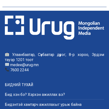
Улаанбаатар, Сүхбаатар дүүрэг, 8-р хороо, Эрдэм
тауэр 1201 тоот
medee@urug.mn
7600 2244
БИДНИЙ ТУХАЙ
Бид хэн бэ? Хэрхэн ажиллах вэ?
Бидэнтэй хамтарч ажиллахыг урьж байна