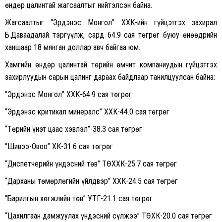
өндөр цалинтай жагсаалтыг нийтэлсэн байна.
Жагсаалтыг “Эрдэнэс Монгол” ХХК-ийн гүйцэтгэх захирал
Б.Даваадалай тэргүүлж, сард 64.9 сая төгрөг буюу өнөөдрийн
ханшаар 18 мянган доллар авч байгаа юм.
Хамгийн өндөр цалинтай төрийн өмчит компаниудын гүйцэтгэх
захирлуудын сарын цалинг дараах байдлаар танилцуулсан байна:
“Эрдэнэс Монгол” ХХК-64.9 сая төгрөг
“Эрдэнэс критикал минералс” ХХК-44.0 сая төгрөг
“Төрийн үнэт цаас хэвлэл”-38.3 сая төгрөг
“Шивээ-Овоо” ХК-31.6 сая төгрөг
“Диспетчерийн үндэсний төв” ТӨХХК-25.7 сая төгрөг
“Дарханы төмөрлөгийн үйлдвэр” ХХК-24.5 сая төгрөг
“Барилгын хөгжлийн төв” УТҮГ-21.1 сая төгрөг
“Цахилгаан дамжуулах үндэсний сүлжээ” ТӨХК-20.0 сая төгрөг