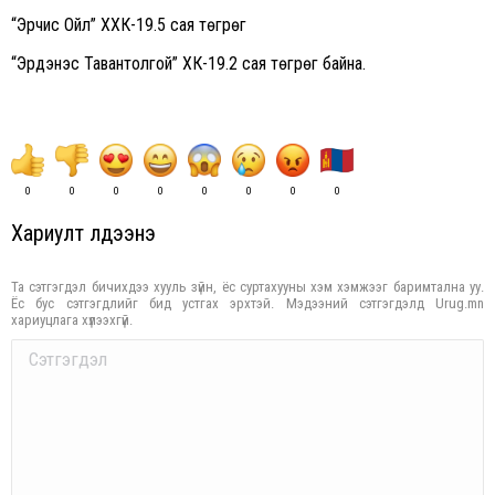
“Эрчис Ойл” ХХК-19.5 сая төгрөг
“Эрдэнэс Тавантолгой” ХК-19.2 сая төгрөг байна.
0
0
0
0
0
0
0
0
Хариулт үлдээнэ үү
Та сэтгэгдэл бичихдээ хууль зүйн, ёс суртахууны хэм хэмжээг баримтална уу.
Ёс бус сэтгэгдлийг бид устгах эрхтэй. Мэдээний сэтгэгдэлд Urug.mn
хариуцлага хүлээхгүй.
Comment