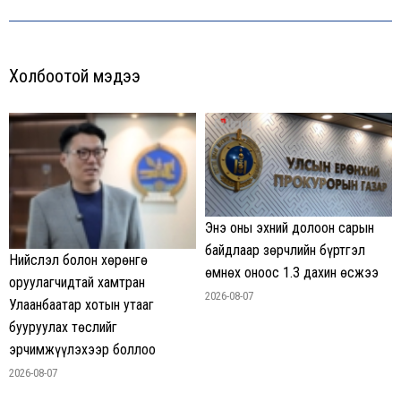
post:
Холбоотой мэдээ
Энэ оны эхний долоон сарын
байдлаар зөрчлийн бүртгэл
Нийслэл болон хөрөнгө
өмнөх оноос 1.3 дахин өсжээ
оруулагчидтай хамтран
2026-08-07
Улаанбаатар хотын утааг
бууруулах төслийг
эрчимжүүлэхээр боллоо
2026-08-07