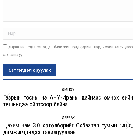
Name *
Дараагийн удаа сэтгэгдэл бичихийн тулд өөрийн нэр, имэйл хөтөч дээр
хадгална уу.
Сэтгэгдэл оруулах
Post
navigation
ӨМНӨХ
Газрын тосны үнэ АНУ-Ираны дайнаас өмнөх үеийн
Previous
түвшиндээ ойртсоор байна
post:
ДАРААХ
Цахим нам 3.0 хөтөлбөрийг Сүхбаатар сумын гишүүд,
Next
дэмжигчдэдээ танилцууллаа