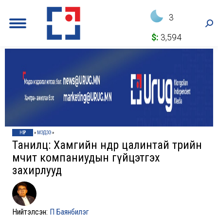
3
Sea
$:
3,594
НҮҮР
»
МЭДЭЭ
»
Танилц: Хамгийн өндөр цалинтай төрийн
өмчит компаниудын гүйцэтгэх
захирлууд
Нийтэлсэн:
П Баянбилэг