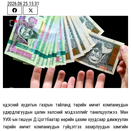
2026.06.25 15:31
Share
Share
on
on
Facebook
Twitter
Үндэсний аудитын газрын тайланд төрийн өмчит компаниудын
удирдлагуудын цалин хөлсний мэдээллийг танилцуулжээ. Мөн
УИХ-ын гишүүн Д.Цогтбаатар өөрийн цахим хуудсаар дамжуулан
төрийн өмчит компаниудын гүйцэтгэх захирлуудын хамгийн