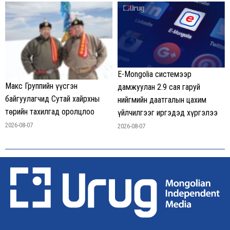
E-Mongolia системээр
Макс Группийн үүсгэн
дамжуулан 2.9 сая гаруй
байгуулагчид Сутай хайрхны
нийгмийн даатгалын цахим
төрийн тахилгад оролцлоо
үйлчилгээг иргэдэд хүргэлээ
2026-08-07
2026-08-07