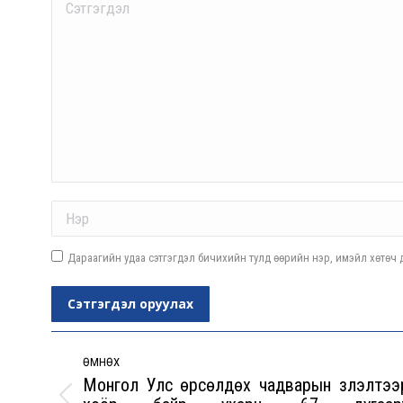
Comment
Name *
Дараагийн удаа сэтгэгдэл бичихийн тулд өөрийн нэр, имэйл хөтөч д
Сэтгэгдэл оруулах
Post
navigation
ӨМНӨХ
Монгол Улс өрсөлдөх чадварын үзүүлэлтээ