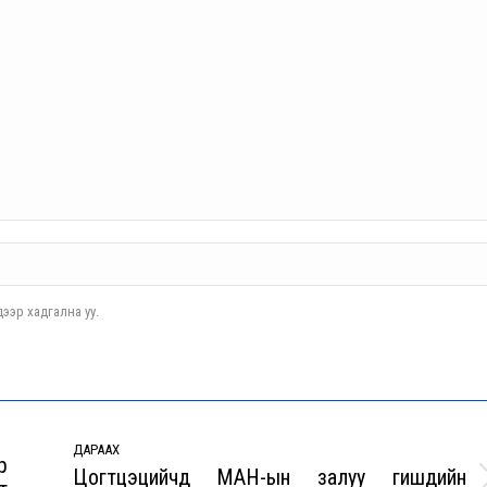
ээр хадгална уу.
ДАРААХ
р
Цогтцэцийчүүд МАН-ын залуу гишүүдийн