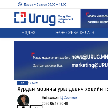
Даваа – Баасан 09:00 – 18:00
МЭДЭЭ
ЭРЭН СУРВАЛЖЛАГЧ
НҮҮР
»
МЭДЭЭ
»
Хурдан морины уралдаанч хүүхдийн г
Нийтэлсэн:
Ц.Соёлмаа
2026.06.18 20:40