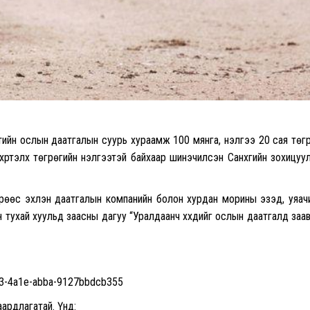
тийн ослын даатгалын суурь хураамж 100 мянга, үнэлгээ 20 сая төг
ртэлх төгрөгийн үнэлгээтэй байхаар шинэчилсэн Санхүүгийн зохицуу
дрөөс эхлэн даатгалын компанийн болон хурдан морины эзэд, уяач
 тухай хуульд заасны дагуу “Уралдаанч хүүхдийг ослын даатгалд заа
9f93-4a1e-abba-9127bbdcb355
ардлагатай. Үүнд: