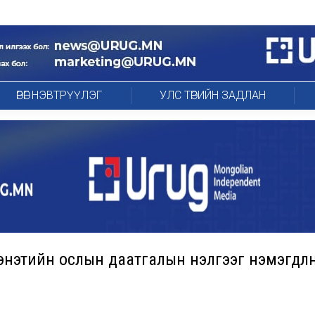
ӨРӨГ НЭВТРҮҮЛЭГ
УЛС ТӨРИЙН ЗАДЛАН
энэтийн ослын даатгалын үнэлгээг нэмэгдүүл