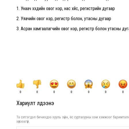
1. Унаач хүүхдийн овог нэр, нас хүйс, регистрийн дугаар
2. Уяачийн овог нэр, регистр болон, утасны дугаар
3. Асран хамгаалагчийн овог нэр, регистр болон утасны дуг
0
0
0
0
0
0
0
Хариулт үлдээнэ үү
Та сэтгэгдэл бичихдээ хууль зүйн, ёс суртахууны хэм хэмжээг баримталн
хүлээхгүй.