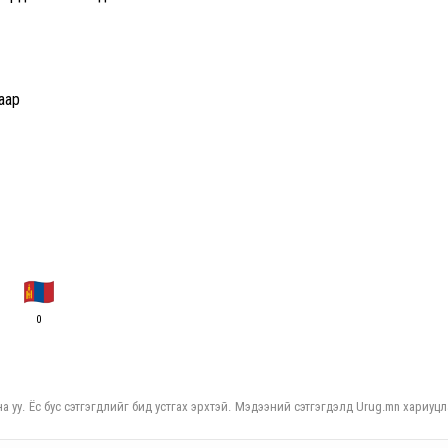
аар
0
а уу. Ёс бус сэтгэгдлийг бид устгах эрхтэй. Мэдээний сэтгэгдэлд Urug.mn хариуцл