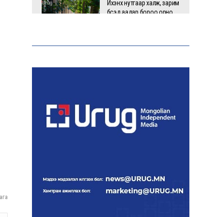
Ихэнх нутгаар халж, зарим
бүсэд аадар бороо орно
НАТО-гийн логистикийн
чухал төв Лейпцигийн
нисэх буудалд бөмбөгтэй
дрон илэрлээ
ААН-үүдийн заавал бүрдүүлдэг
103 бүртгэлийг хүчингүй
болголоо
З.Мэндсайхан: Нөөцийн
махыг цахим системээр
бүртгэж, ил тод болгоно
ага