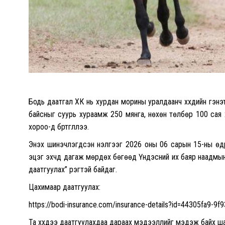
Бодь даатгал ХК нь хурдан морины уралдаанч хүүхдийн гэнэ
байсныг суурь хураамж 250 мянга, нөхөн төлбөр 100 сая хү
хороо-д бүртгүүллээ.
Энэхүү шинэчлэгдсэн үнэлгээг 2026 оны 06 сарын 15-ны ө
эцэг эхчүүд дагаж мөрдөх бөгөөд Үндэсний их баяр наадмын
даатгуулах” үүрэгтэй байдаг.
Цахимаар даатгуулах:
https://bodi-insurance.com/insurance-details?id=44305fa9-
Та хүүхдээ даатгуулахдаа дараах мэдээллийг мэдэж байх ша