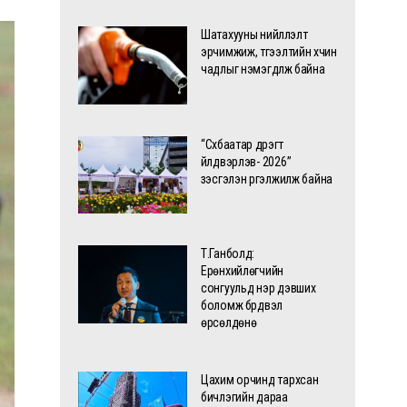
Шатахууны нийлүүлэлт
эрчимжиж, түгээлтийн хүчин
чадлыг нэмэгдүүлж байна
“Сүхбаатар дүүрэгт
үйлдвэрлэв- 2026”
үзэсгэлэн үргэлжилж байна
Т.Ганболд:
Ерөнхийлөгчийн
сонгуульд нэр дэвших
боломж бүрдвэл
өрсөлдөнө
Цахим орчинд тархсан
бичлэгийн дараа