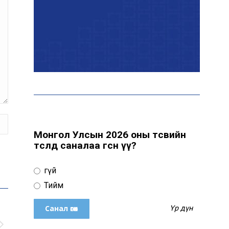
Маргааш цахилгаан
хязгаарлах хуваарь
С.Амарсайхан: 60 гаруй
тэрбум төгрөгийн
шийдвэр гүйцэтгэлийг
эрчимжүүлж, орон сууцны
хохирлыг барагдуулна
Монгол Улсын 2026 оны төсвийн
төсөлд саналаа өгсөн үү?
“Хотын дарга сонсож
байна” платформыг
Үгүй
наймдугаар сарын 14-
нөөс ажиллуулна
Тийм
Үр дүн
Монгол залуу АНУ-ын
Вашингтон хотын орон