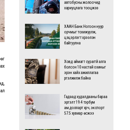
автобусны жолоочид
хариуцлага тооцжээ
ХААН Банк Ногоон нуур
орчмыг тохижуулж,
цэцэрлэгт хүрээлэн
байгуулна
рөг
Ховд аймагт сураггүй алга
лах
болсон 10 настай охиныг
эрэн хайх ажиллагаа
үргэлжилж байна
ид,
вал
Гадаад худалдааны бараа
эргэлт 19.4 тэрбум
ам.долларт хүрч, экспорт
57.5 хувиар өсжээ