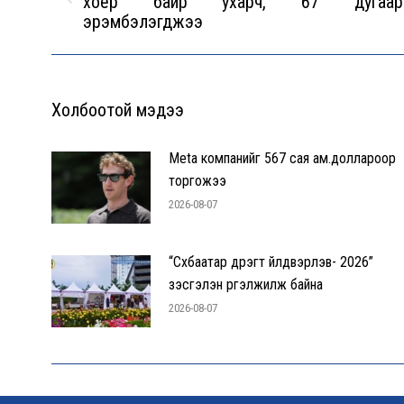
хоёр байр ухарч, 67 дугаар
Previous
эрэмбэлэгджээ
post:
Холбоотой мэдээ
Meta компанийг 567 сая ам.доллароор
торгожээ
2026-08-07
“Сүхбаатар дүүрэгт үйлдвэрлэв- 2026”
үзэсгэлэн үргэлжилж байна
2026-08-07