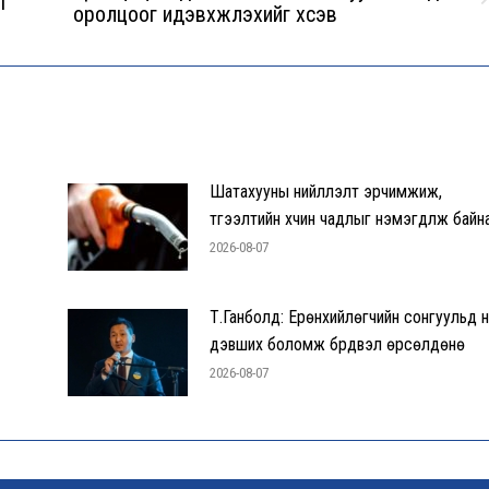
т
Next
оролцоог идэвхжүүлэхийг хүсэв
post:
Шатахууны нийлүүлэлт эрчимжиж,
түгээлтийн хүчин чадлыг нэмэгдүүлж байн
2026-08-07
Т.Ганболд: Ерөнхийлөгчийн сонгуульд 
дэвших боломж бүрдвэл өрсөлдөнө
2026-08-07