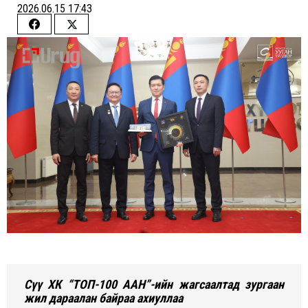
2026.06.15 17:43
Share
Share
on
on
Facebook
Twitter
Сүү ХК “ТОП-100 ААН”-ийн жагсаалтад зургаан
жил дараалан байраа ахиуллаа