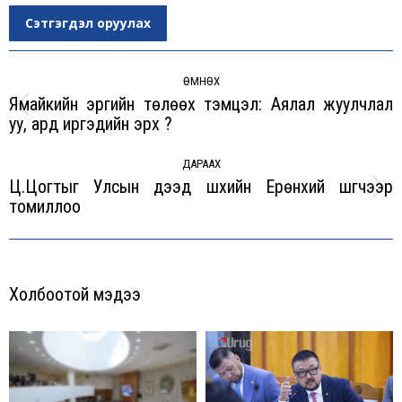
Сэтгэгдэл оруулах
Post
navigation
ӨМНӨХ
Ямайкийн эргийн төлөөх тэмцэл: Аялал жуулчлал
Previous
уу, ард иргэдийн эрх үү?
post:
ДАРААХ
Ц.Цогтыг Улсын дээд шүүхийн Ерөнхий шүүгчээр
Next
томиллоо
post:
Холбоотой мэдээ