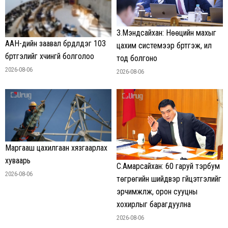
З.Мэндсайхан: Нөөцийн махыг
ААН-үүдийн заавал бүрдүүлдэг 103
цахим системээр бүртгэж, ил
бүртгэлийг хүчингүй болголоо
тод болгоно
2026-08-06
2026-08-06
Маргааш цахилгаан хязгаарлах
хуваарь
С.Амарсайхан: 60 гаруй тэрбум
2026-08-06
төгрөгийн шийдвэр гүйцэтгэлийг
эрчимжүүлж, орон сууцны
хохирлыг барагдуулна
2026-08-06