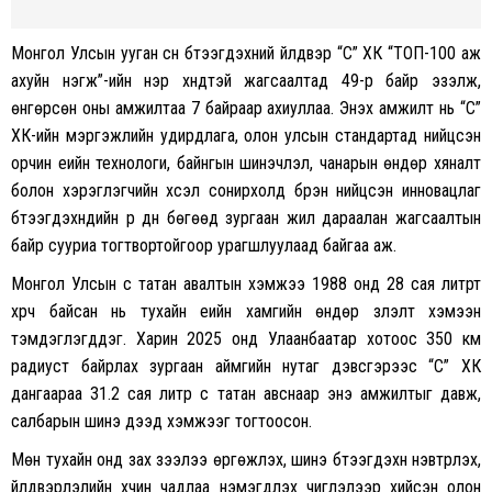
Монгол Улсын ууган сүүн бүтээгдэхүүний үйлдвэр “Сүү” ХК “ТОП-100 аж
ахуйн нэгж”-ийн нэр хүндтэй жагсаалтад 49-р байр эзэлж,
өнгөрсөн оны амжилтаа 7 байраар ахиуллаа. Энэхүү амжилт нь “Сүү”
ХК-ийн мэргэжлийн удирдлага, олон улсын стандартад нийцсэн
орчин үеийн технологи, байнгын шинэчлэл, чанарын өндөр хяналт
болон хэрэглэгчийн хүсэл сонирхолд бүрэн нийцсэн инновацлаг
бүтээгдэхүүнүүдийн үр дүн бөгөөд зургаан жил дараалан жагсаалтын
байр сууриа тогтвортойгоор урагшлуулаад байгаа аж.
Монгол Улсын сүү татан авалтын хэмжээ 1988 онд 28 сая литрт
хүрч байсан нь тухайн үеийн хамгийн өндөр үзүүлэлт хэмээн
тэмдэглэгддэг. Харин 2025 онд Улаанбаатар хотоос 350 км
радиуст байрлах зургаан аймгийн нутаг дэвсгэрээс “Сүү” ХК
дангаараа 31.2 сая литр сүү татан авснаар энэ амжилтыг давж,
салбарын шинэ дээд хэмжээг тогтоосон.
Мөн тухайн онд зах зээлээ өргөжүүлэх, шинэ бүтээгдэхүүн нэвтрүүлэх,
үйлдвэрлэлийн хүчин чадлаа нэмэгдүүлэх чиглэлээр хийсэн олон