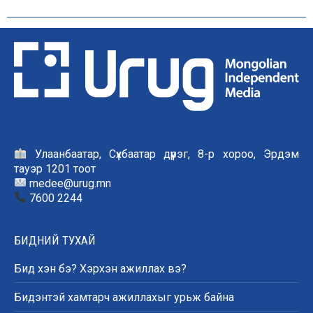
Улаанбаатар, Сүхбаатар дүүрэг, 8-р хороо, Эрдэм
тауэр 1201 тоот
medee@urug.mn
7600 2244
БИДНИЙ ТУХАЙ
Бид хэн бэ? Хэрхэн ажиллах вэ?
Бидэнтэй хамтарч ажиллахыг урьж байна