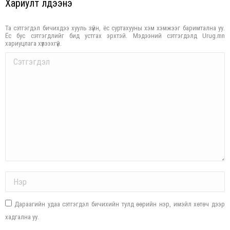
Хариулт үлдээнэ үү
Та сэтгэгдэл бичихдээ хууль зүйн, ёс суртахууны хэм хэмжээг баримтална уу.
Ёс бус сэтгэгдлийг бид устгах эрхтэй. Мэдээний сэтгэгдэлд Urug.mn
хариуцлага хүлээхгүй.
Comment
Name *
Дараагийн удаа сэтгэгдэл бичихийн тулд өөрийн нэр, имэйл хөтөч дээр
хадгална уу.