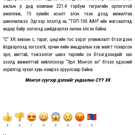
ажлын үр дүнд компани 221.4 тэрбум төгрөгийн орлоготой
ажиллаж, 15 хувийн өсөлт үзүүлэн түүхэн дээд амжилтаа
шинэчилжээ. Эдгээр үзүүлэлтүүд нь “ТОП-100 ААН”-ийн жагсаалтад
өндөр байр эзлэхэд шийдвэрлэх нөлөө үзүүлсэн байна.
“Сүү” ХК зөвхөн сүү, тараг, цөцгийн тос зэрэг уламжлалт бүтээгдэхүүн
үйлдвэрлээд зогсохгүй, орчин үеийн амьдралын хэв маягт тохирсон
эрүүл, амттай, тэжээллэг шинэ төрлийн сүүн бүтээгдэхүүнүүдийг зах
зээлд амжилттай нийлүүлснээр “Эрүүл Монгол хүн” бүтээх үндэсний
зорилгод чухал хувь нэмрээ оруулсаар байна.
Монгол сүүгээр дэлхийг ундаална-СҮҮ ХК
0
0
1
0
0
0
0
0