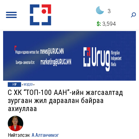
3
Sea
$:
3,594
НҮҮР
»
МЭДЭЭ
»
Сүү ХК “ТОП-100 ААН”-ийн жагсаалтад
зургаан жил дараалан байраа
ахиуллаа
Нийтэлсэн:
А.Алтанчимэг