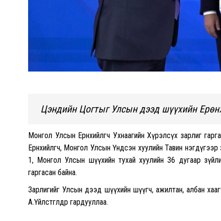
Цэндийн Цогтыг Улсын дээд шүүхийн Ерөн
Монгол Улсын Ерөнхийлөгч Ухнаагийн Хүрэлсүх зарлиг гар
Ерөнхийлөгч, Монгол Улсын Үндсэн хуулийн Тавин нэгдүгээр 
1, Монгол Улсын шүүхийн тухай хуулийн 36 дугаар зүйл
гаргасан байна.
Зарлигийг Улсын дээд шүүхийн шүүгч, ажилтан, албан хааг
А.Үйлстөгөлдөр гардууллаа.