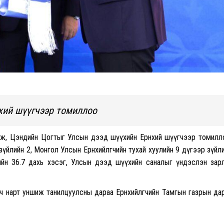
хий шүүгчээр томиллоо
гаж, Цэндийн Цогтыг Улсын дээд шүүхийн Ерөнхий шүүгчээр томилл
зүйлийн 2, Монгол Улсын Ерөнхийлөгчийн тухай хуулийн 9 дүгээр зүйл
ийн 36.7 дахь хэсэг, Улсын дээд шүүхийн саналыг үндэслэн зар
ч нарт уншиж танилцуулсны дараа Ерөнхийлөгчийн Тамгын газрын да