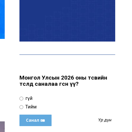
байна
“Сүхбаатар дүүрэгт
үйлдвэрлэв- 2026”
үзэсгэлэн үргэлжилж
байна
Т.Ганболд: Ерөнхийлөгчийн
сонгуульд нэр дэвших
боломж бүрдвэл өрсөлдөнө
Монгол Улсын 2026 оны төсвийн
төсөлд саналаа өгсөн үү?
Цахим орчинд тархсан
Үгүй
бичлэгийн дараа
автобусны жолоочид
Тийм
хариуцлага тооцжээ
Үр дүн
ХААН Банк Ногоон нуур