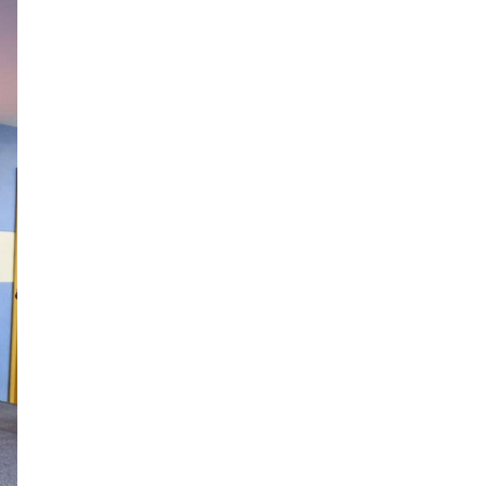
орчмыг тохижуулж,
цэцэрлэгт хүрээлэн
байгуулна
Ховд аймагт сураггүй алга
болсон 10 настай охиныг
эрэн хайх ажиллагаа
үргэлжилж байна
Гадаад худалдааны бараа
эргэлт 19.4 тэрбум
ам.долларт хүрч, экспорт
57.5 хувиар өсжээ
Ихэнх нутгаар халж, зарим
бүсэд аадар бороо орно