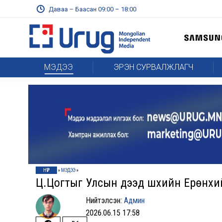
Даваа – Баасан 09:00 – 18:00
МЭДЭЭ
ЭРЭН СУРВАЛЖЛАГЧ
НҮҮР
»
МЭДЭЭ
»
Ц.Цогтыг Улсын дээд шүүхийн Ерөнхи
Нийтэлсэн:
Админ
2026.06.15 17:58