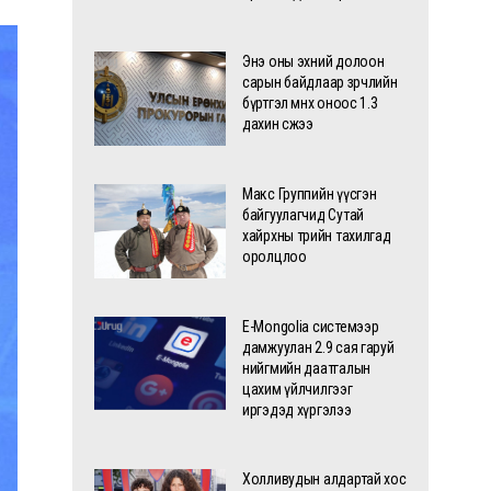
Энэ оны эхний долоон
сарын байдлаар зөрчлийн
бүртгэл өмнөх оноос 1.3
дахин өсжээ
Макс Группийн үүсгэн
байгуулагчид Сутай
хайрхны төрийн тахилгад
оролцлоо
E-Mongolia системээр
дамжуулан 2.9 сая гаруй
нийгмийн даатгалын
цахим үйлчилгээг
иргэдэд хүргэлээ
Холливудын алдартай хос