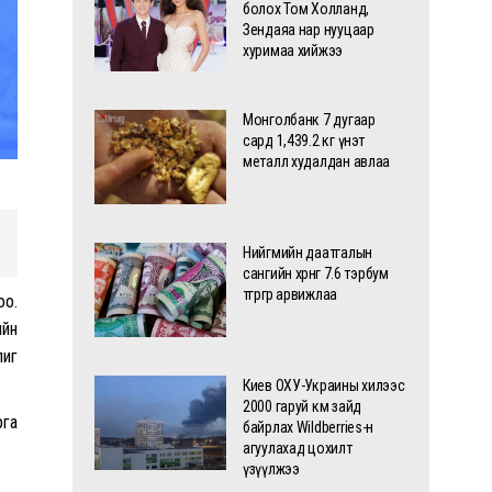
болох Том Холланд,
Зендаяа нар нууцаар
хуримаа хийжээ
Монголбанк 7 дугаар
сард 1,439.2 кг үнэт
металл худалдан авлаа
Нийгмийн даатгалын
сангийн хөрөнгө 7.6 тэрбум
төгрөгөөр арвижлаа
оо.
ийн
лиг
Киев ОХУ-Украины хилээс
2000 гаруй км зайд
рга
байрлах Wildberries-н
агуулахад цохилт
үзүүлжээ