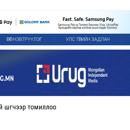
ӨРӨГ НЭВТРҮҮЛЭГ
УЛС ТӨРИЙН ЗАДЛАН
й шүүгчээр томиллоо