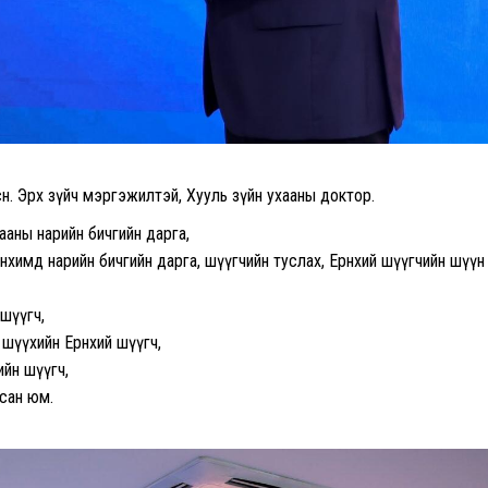
өн. Эрх зүйч мэргэжилтэй, Хууль зүйн ухааны доктор.
аны нарийн бичгийн дарга,
химд нарийн бичгийн дарга, шүүгчийн туслах, Ерөнхий шүүгчийн шүүн
шүүгч,
шүүхийн Ерөнхий шүүгч,
йн шүүгч,
сан юм.