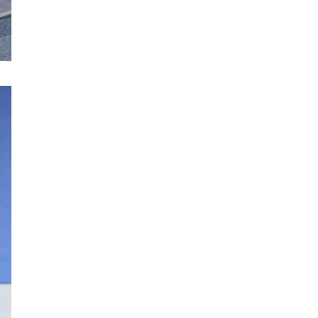
НАТО-гийн логистикийн
чухал төв Лейпцигийн
нисэх буудалд бөмбөгтэй
дрон илэрлээ
ААН-үүдийн заавал
бүрдүүлдэг 103 бүртгэлийг
хүчингүй болголоо
З.Мэндсайхан: Нөөцийн
махыг цахим системээр
бүртгэж, ил тод болгоно
Маргааш цахилгаан
хязгаарлах хуваарь