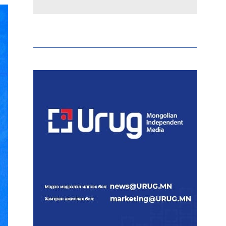
Эрдэмтэд AI ашиглан цоо
шинэ вирусүүд бүтээжээ
Ш.Шинэцэцэгийг
хохироосон гэх 2011 оны
хэргийг прокуророос
шүүхэд шилжүүлжээ
Meta компанийг 567 сая
ам.доллароор торгожээ
Шатахууны нийлүүлэлт
эрчимжиж, түгээлтийн
хүчин чадлыг нэмэгдүүлж