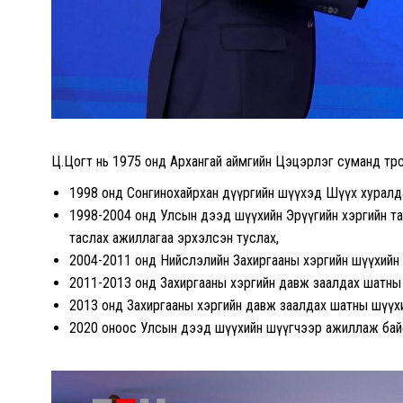
Ц.Цогт нь 1975 онд Архангай аймгийн Цэцэрлэг суманд төрс
1998 онд Сонгинохайрхан дүүргийн шүүхэд Шүүх хуралда
1998-2004 онд Улсын дээд шүүхийн Эрүүгийн хэргийн тан
таслах ажиллагаа эрхэлсэн туслах,
2004-2011 онд Нийслэлийн Захиргааны хэргийн шүүхийн 
2011-2013 онд Захиргааны хэргийн давж заалдах шатны 
2013 онд Захиргааны хэргийн давж заалдах шатны шүүхи
2020 оноос Улсын дээд шүүхийн шүүгчээр ажиллаж бай