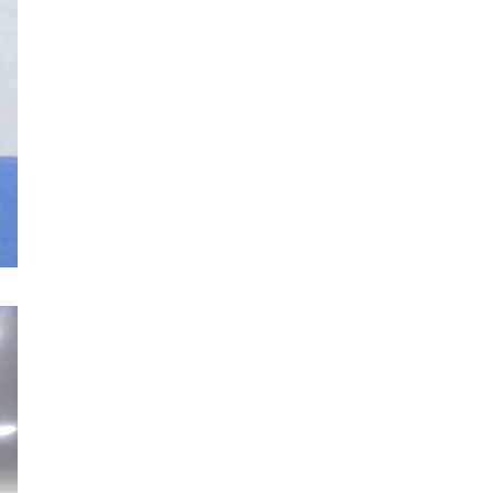
С.Амарсайхан: 60 гаруй
тэрбум төгрөгийн шийдвэр
гүйцэтгэлийг эрчимжүүлж,
орон сууцны хохирлыг
барагдуулна
НДС-ийн 2027 оны төсвийн
төсөл, 2028-2029 оны
төсөөллийн танилцуулгыг
хийлээ
“Хотын дарга сонсож
байна” платформыг
наймдугаар сарын 14-нөөс
ажиллуулна