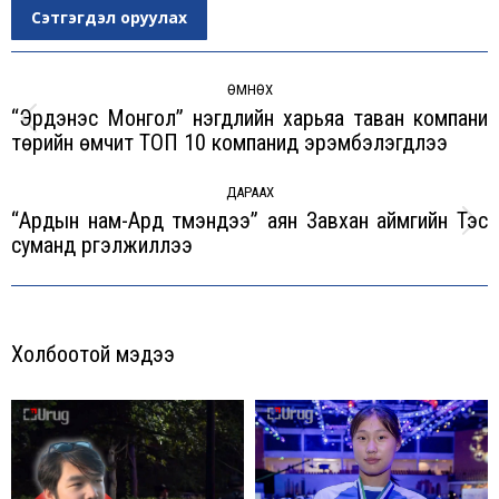
Сэтгэгдэл оруулах
Post
navigation
ӨМНӨХ
“Эрдэнэс Монгол” нэгдлийн харьяа таван компани
Previous
төрийн өмчит ТОП 10 компанид эрэмбэлэгдлээ
post:
ДАРААХ
“Ардын нам-Ард түмэндээ” аян Завхан аймгийн Тэс
Next
суманд үргэлжиллээ
post:
Холбоотой мэдээ