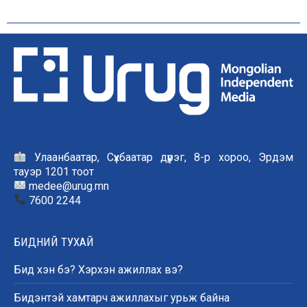
Улаанбаатар, Сүхбаатар дүүрэг, 8-р хороо, Эрдэм
тауэр 1201 тоот
medee@urug.mn
7600 2244
БИДНИЙ ТУХАЙ
Бид хэн бэ? Хэрхэн ажиллах вэ?
Бидэнтэй хамтарч ажиллахыг урьж байна