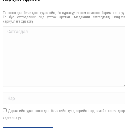
Та сэтгэгдэл бичихдээ хууль зүйн, ёс суртахууны хэм хэмжээг баримтална уу.
Ёс бус сэтгэгдлийг бид устгах эрхтэй. Мэдээний сэтгэгдэлд Urug.mn
хариуцлага хүлээхгүй.
Comment
Name *
Дараагийн удаа сэтгэгдэл бичихийн тулд өөрийн нэр, имэйл хөтөч дээр
хадгална уу.