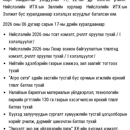
Нийслэлийн ИТХ-ын Зөвлөлийн хурлаар Нийслэлийн ИТХ-ын
Ээлжит бус хуралдаанаар хэлэлцэх асуудлыг баталсан юм.
2026 оны 06 дугаар сарын 17-ны өдрийн хуралдаанаар:
Нийслэлийн 2026 оны төсөвт нэмэлт, өөрчлөлт оруулах тухай / I
хэлэлцүүлэг/
Нийслэлийн 2026 оны Газар зохион байгуулалтын төлөвлөгөөнд
нэмэлт, өөрчлөлт оруулах тухай / I хэлэлцүүлэг/
Нийтийн эдэлбэрийн газрын хэмжээ, хил заагийг тогтоох
тухай
“Агро сити” эдийн засгийн тусгай бүс орчмын хөгжлийн ерөнхий
төлөвлөгөө батлах тухай
Налайхын барилгын материалын үйлдвэрлэл, технологийн
паркийн өргөтгөлийн 130 га газрын хэсэгчилсэн ерөнхий төлөвлөгөө
батлах тухай
Хүүхэд залуучуудын сургалт хүмүүжлийн тусгай цогцолборын
нэрийг өөрчилж, дүрмийг шинэчлэн батлах тухай
“Эмээлт эко аж үйлдвэрийн парк” ХК-ийн дүрэмд нэмэлт,