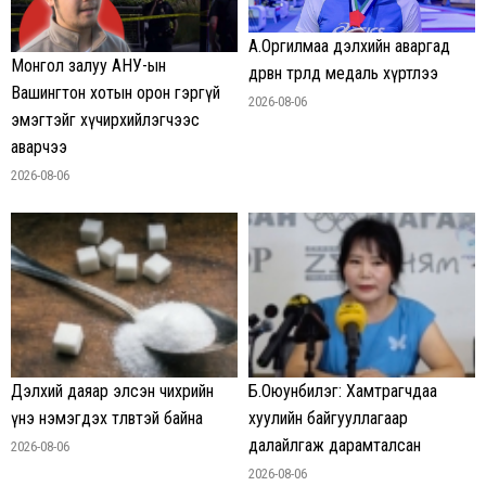
А.Оргилмаа дэлхийн аваргад
Монгол залуу АНУ-ын
дөрвөн төрөлд медаль хүртлээ
Вашингтон хотын орон гэргүй
2026-08-06
эмэгтэйг хүчирхийлэгчээс
аварчээ
2026-08-06
Дэлхий даяар элсэн чихрийн
Б.Оюунбилэг: Хамтрагчдаа
үнэ нэмэгдэх төлөвтэй байна
хуулийн байгууллагаар
далайлгаж дарамталсан
2026-08-06
2026-08-06