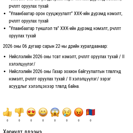
өөрчлөлт оруулах тухай
“Улаанбаатар орон сууцжуулалт” ХХК-ийн дүрэмд нэмэлт,
өөрчлөлт оруулах тухай
“Улаанбаатар түншлэл төв” ХХК-ийн дүрэмд нэмэлт, өөрчлөлт
оруулах тухай
2026 оны 06 дугаар сарын 22-ны өдрийн хуралдаанаар:
Нийслэлийн 2026 оны төсөвт нэмэлт, өөрчлөлт оруулах тухай / II
хэлэлцүүлэг/
Нийслэлийн 2026 оны Газар зохион байгуулалтын төлөвлөгөөнд
нэмэлт, өөрчлөлт оруулах тухай / II хэлэлцүүлэг/ зэрэг
асуудлыг хэлэлцэхээр төлөвлөөд байна.
0
0
0
0
0
0
0
0
Хариулт үлдээнэ үү