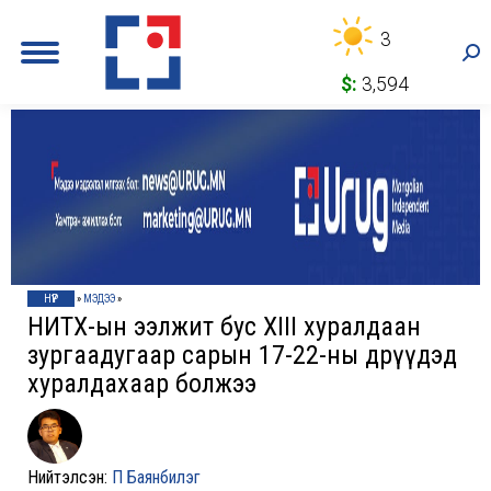
3
Sea
$:
3,594
НҮҮР
»
МЭДЭЭ
»
НИТХ-ын ээлжит бус XIII хуралдаан
зургаадугаар сарын 17-22-ны өдрүүдэд
хуралдахаар болжээ
Нийтэлсэн:
П Баянбилэг