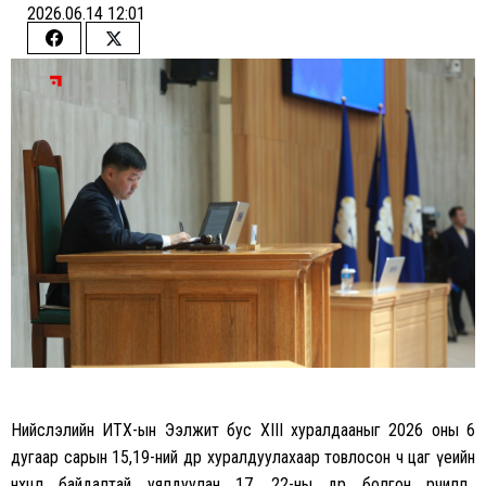
2026.06.14 12:01
Share
Share
on
on
Facebook
Twitter
Нийслэлийн ИТХ-ын Ээлжит бус XIII хуралдааныг 2026 оны 6
дугаар сарын 15,19-ний өдөр хуралдуулахаар товлосон ч цаг үеийн
нөхцөл байдалтай уялдуулан 17, 22-ны өдөр болгон өөрчиллөө.