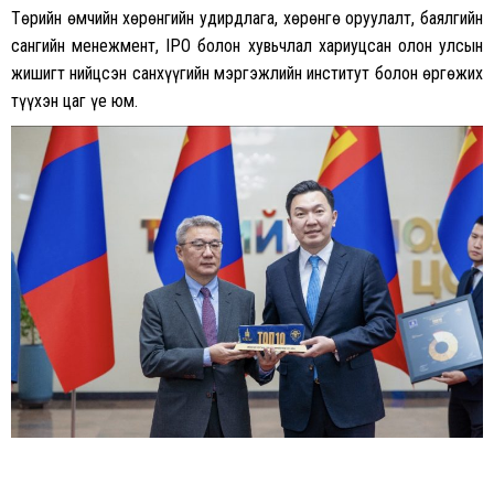
Төрийн өмчийн хөрөнгийн удирдлага, хөрөнгө оруулалт, баялгийн
сангийн менежмент, IPO болон хувьчлал хариуцсан олон улсын
жишигт нийцсэн санхүүгийн мэргэжлийн институт болон өргөжих
түүхэн цаг үе юм.