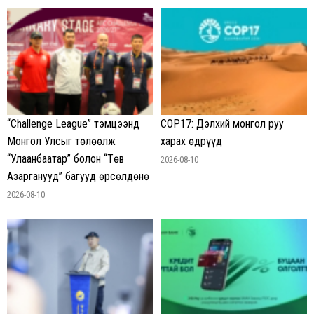
“Challenge League” тэмцээнд
COP17: Дэлхий монгол руу
Монгол Улсыг төлөөлж
харах өдрүүд
“Улаанбаатар” болон “Төв
2026-08-10
Азарганууд” багууд өрсөлдөнө
2026-08-10