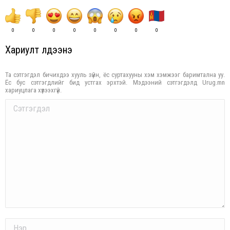
0
0
0
0
0
0
0
0
Хариулт үлдээнэ үү
Та сэтгэгдэл бичихдээ хууль зүйн, ёс суртахууны хэм хэмжээг баримтална уу.
Ёс бус сэтгэгдлийг бид устгах эрхтэй. Мэдээний сэтгэгдэлд Urug.mn
хариуцлага хүлээхгүй.
Comment
Name *