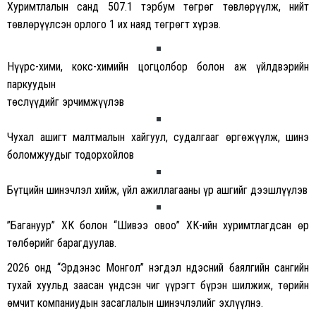
Хуримтлалын санд 507.1 тэрбум төгрөг төвлөрүүлж, нийт
төвлөрүүлсэн орлого 1 их наяд төгрөгт хүрэв.
Нүүрс-хими, кокс-химийн цогцолбор болон аж үйлдвэрийн
паркуудын
төслүүдийг эрчимжүүлэв
Чухал ашигт малтмалын хайгуул, судалгааг өргөжүүлж, шинэ
боломжуудыг тодорхойлов
Бүтцийн шинэчлэл хийж, үйл ажиллагааны үр ашгийг дээшлүүлэв
”Багануур” ХК болон “Шивээ овоо” ХК-ийн хуримтлагдсан өр
төлбөрийг барагдуулав.
2026 онд “Эрдэнэс Монгол” нэгдэл Үндэсний баялгийн сангийн
тухай хуульд заасан үндсэн чиг үүрэгт бүрэн шилжиж, төрийн
өмчит компаниудын засаглалын шинэчлэлийг эхлүүлнэ.