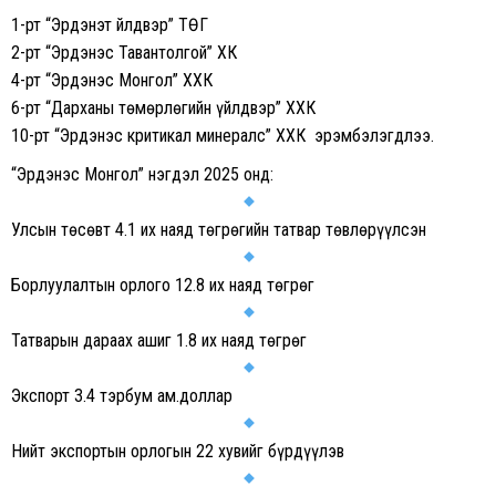
1-рт “Эрдэнэт Үйлдвэр” ТӨҮГ
2-рт “Эрдэнэс Тавантолгой” ХК
4-рт “Эрдэнэс Монгол” ХХК
6-рт “Дарханы төмөрлөгийн үйлдвэр” ХХК
10-рт “Эрдэнэс критикал минералс” ХХК эрэмбэлэгдлээ.
“Эрдэнэс Монгол” нэгдэл 2025 онд:
Улсын төсөвт 4.1 их наяд төгрөгийн татвар төвлөрүүлсэн
Борлуулалтын орлого 12.8 их наяд төгрөг
Татварын дараах ашиг 1.8 их наяд төгрөг
Экспорт 3.4 тэрбум ам.доллар
Нийт экспортын орлогын 22 хувийг бүрдүүлэв