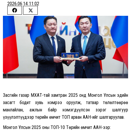
2026.06.14 11:02
Share
Share
on
on
Facebook
Twitter
Засгийн газар МҮХАҮТ-тай хамтран 2025 онд Монгол Улсын эдийн
засагт бодит хувь нэмрээ оруулж, татвар төлөлтөөрөө
манлайлан, ажлын байр нэмэгдүүлсэн зэрэг шалгуур
үзүүлэлтүүдээр төрийн өмчит ТОП арван ААН-ийг шалгаруулав.
Монгол Улсын 2025 оны ТОП-10 Төрийн өмчит ААН-ээр: