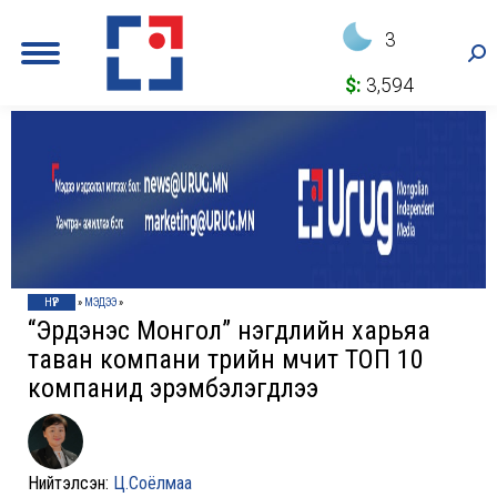
3
Sea
$:
3,594
НҮҮР
»
МЭДЭЭ
»
“Эрдэнэс Монгол” нэгдлийн харьяа
таван компани төрийн өмчит ТОП 10
компанид эрэмбэлэгдлээ
Нийтэлсэн:
Ц.Соёлмаа