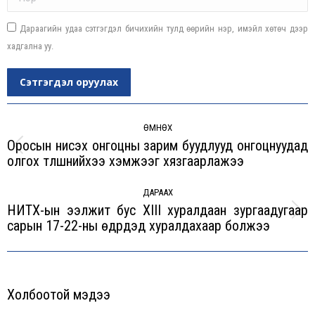
Дараагийн удаа сэтгэгдэл бичихийн тулд өөрийн нэр, имэйл хөтөч дээр
хадгална уу.
Сэтгэгдэл оруулах
Post
navigation
ӨМНӨХ
Оросын нисэх онгоцны зарим буудлууд онгоцнуудад
Previous
олгох түлшнийхээ хэмжээг хязгаарлажээ
post:
ДАРААХ
НИТХ-ын ээлжит бус XIII хуралдаан зургаадугаар
Next
сарын 17-22-ны өдрүүдэд хуралдахаар болжээ
post:
Холбоотой мэдээ