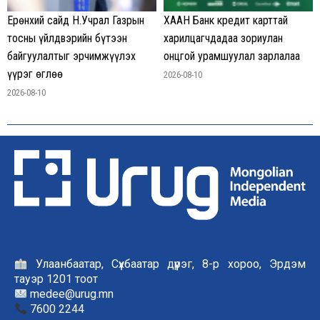
Ерөнхий сайд Н.Учрал Газрын
ХААН Банк кредит карттай
тосны үйлдвэрийн бүтээн
харилцагчдадаа зориулан
байгуулалтыг эрчимжүүлэх
онцгой урамшуулал зарлалаа
үүрэг өглөө
2026-08-10
2026-08-10
Улаанбаатар, Сүхбаатар дүүрэг, 8-р хороо, Эрдэм
тауэр 1201 тоот
medee@urug.mn
7600 2244