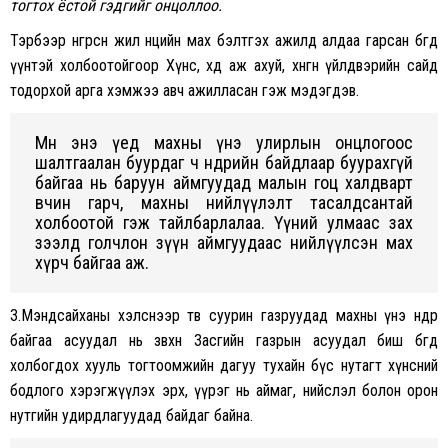
тогтох ёстой гэдгийг онцоллоо.
Тэрбээр өнгөрсөн жил нөөцийн мах бэлтгэх ажилд алдаа гарсан бөгөөд
үүнтэй холбоотойгоор Хүнс, хөдөө аж ахуй, хөнгөн үйлдвэрийн сайд
тодорхой арга хэмжээ авч ажилласан гэж мэдэгдэв.
Мөн энэ үед махны үнэ улирлын онцлогоос
шалтгаалан буурдаг ч өнөөдрийн байдлаар буурахгүй
байгаа нь баруун аймгуудад малын гоц халдварт
өвчин гарч, махны нийлүүлэлт тасалдсантай
холбоотой гэж тайлбарлалаа. Үүний улмаас зах
зээлд голчлон зүүн аймгуудаас нийлүүлсэн мах
хүрч байгаа аж.
З.Мэндсайханы хэлснээр төв суурин газруудад махны үнэ өндөр
байгаа асуудал нь зөвхөн Засгийн газрын асуудал биш бөгөөд
холбогдох хууль тогтоомжийн дагуу тухайн бүс нутагт хүнсний
бодлого хэрэгжүүлэх эрх, үүрэг нь аймаг, нийслэл болон орон
нутгийн удирдлагуудад байдаг байна.