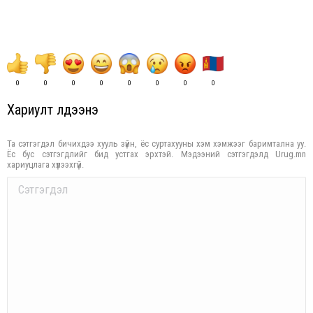
0
0
0
0
0
0
0
0
Хариулт үлдээнэ үү
Та сэтгэгдэл бичихдээ хууль зүйн, ёс суртахууны хэм хэмжээг баримтална уу.
Ёс бус сэтгэгдлийг бид устгах эрхтэй. Мэдээний сэтгэгдэлд Urug.mn
хариуцлага хүлээхгүй.
Comment