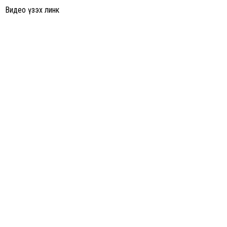
Видео үзэх линк