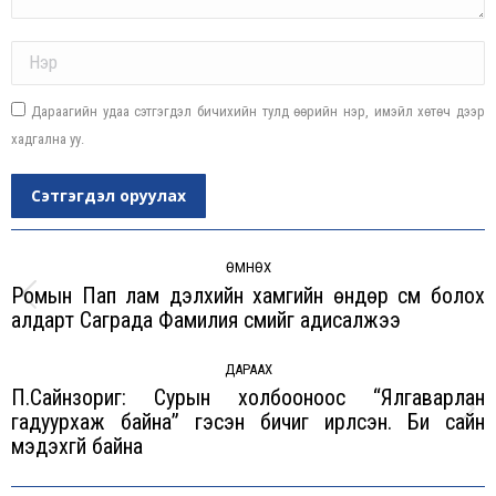
Name *
Дараагийн удаа сэтгэгдэл бичихийн тулд өөрийн нэр, имэйл хөтөч дээр
хадгална уу.
Сэтгэгдэл оруулах
Post
navigation
ӨМНӨХ
Ромын Пап лам дэлхийн хамгийн өндөр сүм болох
Previous
алдарт Саграда Фамилия сүмийг адисалжээ
post:
ДАРААХ
П.Сайнзориг: Сурын холбооноос “Ялгаварлан
гадуурхаж байна” гэсэн бичиг ирүүлсэн. Би сайн
Next
мэдэхгүй байна
post: