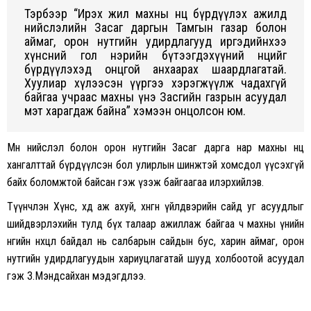
Тэрбээр “Ирэх жил махны нөөц бүрдүүлэх ажилд
нийслэлийн Засаг даргын Тамгын газар болон
аймаг, орон нутгийн удирдлагууд иргэдийнхээ
хүнсний гол нэрийн бүтээгдэхүүний нөөцийг
бүрдүүлэхэд онцгой анхаарах шаардлагатай.
Хуулиар хүлээсэн үүргээ хэрэгжүүлж чадахгүй
байгаа учраас махны үнэ Засгийн газрын асуудал
мэт харагдаж байна” хэмээн онцолсон юм.
Мөн нийслэл болон орон нутгийн Засаг дарга нар махны нөөцөө
хангалттай бүрдүүлсэн бол улирлын шинжтэй хомсдол үүсэхгүй
байх боломжтой байсан гэж үзэж байгаагаа илэрхийлэв.
Түүнчлэн Хүнс, хөдөө аж ахуй, хөнгөн үйлдвэрийн сайд уг асуудлыг
шийдвэрлэхийн тулд бүх талаар ажиллаж байгаа ч махны үнийн
өнөөгийн нөхцөл байдал нь салбарын сайдын бус, харин аймаг, орон
нутгийн удирдлагуудын хариуцлагатай шууд холбоотой асуудал
гэж З.Мэндсайхан мэдэгдлээ.