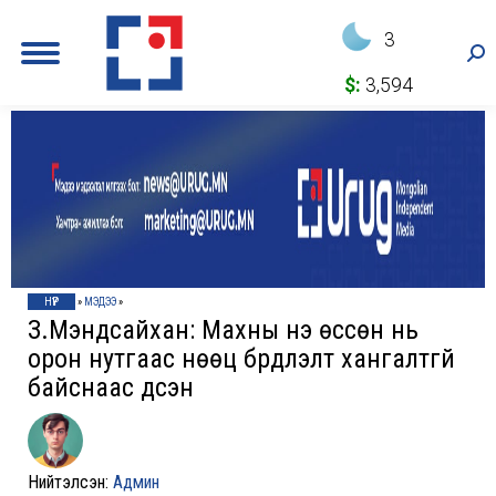
3
Sea
$:
3,594
НҮҮР
»
МЭДЭЭ
»
З.Мэндсайхан: Махны үнэ өссөн нь
орон нутгаас нөөц бүрдүүлэлт хангалтгүй
байснаас үүдсэн
Нийтэлсэн:
Админ