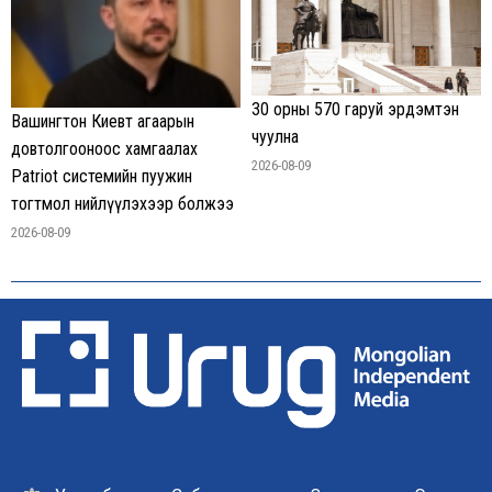
30 орны 570 гаруй эрдэмтэн
Вашингтон Киевт агаарын
чуулна
довтолгооноос хамгаалах
2026-08-09
Patriot системийн пуужин
тогтмол нийлүүлэхээр болжээ
2026-08-09