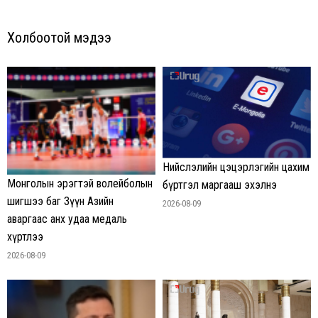
Холбоотой мэдээ
Нийслэлийн цэцэрлэгийн цахим
Монголын эрэгтэй волейболын
бүртгэл маргааш эхэлнэ
шигшээ баг Зүүн Азийн
2026-08-09
аваргаас анх удаа медаль
хүртлээ
2026-08-09