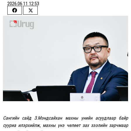
2026.06.11 12:53
Share
Share
on
on
Facebook
Twitter
Сангийн сайд З.Мэндсайхан махны үнийн асуудлаар байр
сууриа илэрхийлж, махны үнэ чөлөөт зах зээлийн зарчмаар