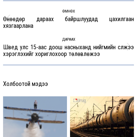
Post
navigation
ӨМНӨХ
Өнөөдөр дараах байршлуудад цахилгаан
Previous
хязгаарлана
post:
ДАРААХ
Швед улс 15-аас доош насныханд нийгмийн сүлжээ
Next
хэрэглэхийг хориглохоор төлөвлөжээ
post:
Холбоотой мэдээ