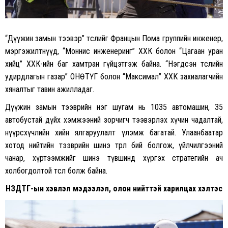
“Дүүжин замын тээвэр” төслийг Францын Пома группийн инженер,
мэргэжилтнүүд, “Моннис инженеринг” ХХК болон “Цагаан уран
хийц” ХХК-ийн баг хамтран гүйцэтгэж байна. “Нэгдсэн төслийн
удирдлагын газар” ОНӨТҮГ болон “Максимал” ХХК захиалагчийн
хяналтыг тавин ажилладаг.
Дүүжин замын тээврийн нэг шугам нь 1035 автомашин, 35
автобустай дүйх хэмжээний зорчигч тээвэрлэх хүчин чадалтай,
нүүрсхүчлийн хийн ялгаруулалт үлэмж багатай. Улаанбаатар
хотод нийтийн тээврийн шинэ төрөл бий болгож, үйлчилгээний
чанар, хүртээмжийг шинэ түвшинд хүргэх стратегийн ач
холбогдолтой төсөл болж байна.
НЗДТГ-ын хэвлэл мэдээлэл, олон нийттэй харилцах хэлтэс