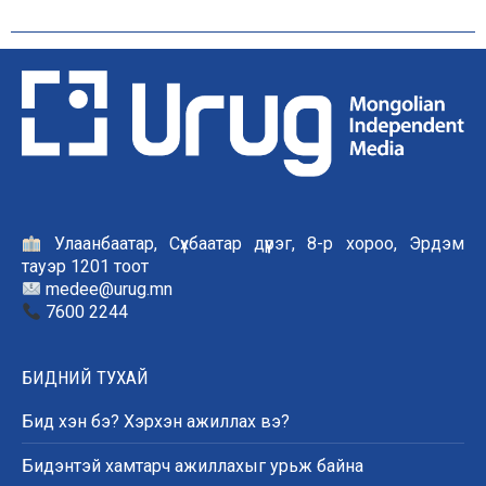
Улаанбаатар, Сүхбаатар дүүрэг, 8-р хороо, Эрдэм
тауэр 1201 тоот
medee@urug.mn
7600 2244
БИДНИЙ ТУХАЙ
Бид хэн бэ? Хэрхэн ажиллах вэ?
Бидэнтэй хамтарч ажиллахыг урьж байна