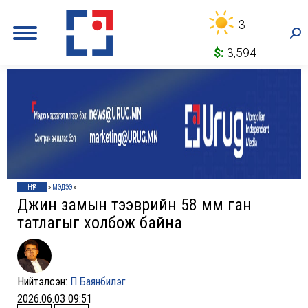
3
Sea
$:
3,594
НҮҮР
»
МЭДЭЭ
»
Дүүжин замын тээврийн 58 мм ган
татлагыг холбож байна
Нийтэлсэн:
П Баянбилэг
2026.06.03 09:51