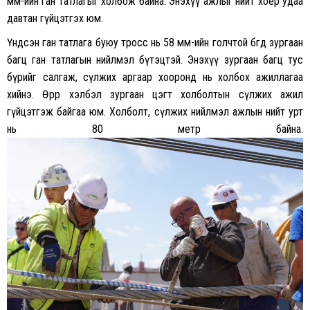
мм-ийн ган татлагыг холбож байна. Энэхүү ажлыг нийт хоёр удаа
давтан гүйцэтгэх юм.
Үндсэн ган татлага буюу тросс нь 58 мм-ийн голчтой бөгөөд зургаан
багц ган татлагын нийлмэл бүтэцтэй. Энэхүү зургаан багц тус
бүрийг салгаж, сүлжих аргаар хооронд нь холбох ажиллагаа
хийнэ. Өөрөөр хэлбэл зургаан цэгт холболтын сүлжих ажил
гүйцэтгэж байгаа юм. Холболт, сүлжих нийлмэл ажлын нийт урт
нь 80 метр байна.