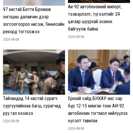
Аи-92 автобензиний импорт,
97 настай Бетти Бромаж
тээвэрлэлт, түгээлтийг 24
онгоцны далавчин дээр
цагаар шуурхай зохион
зогсоогоороо нисэж, Гиннесийн
байгуулж байна
рекорд тогтоожээ
2026-08-08
2026-08-08
Тайландад 14 настай сурагч
Ерөнхий сайд БНХАУ-аас сар
сургуулийнхаа багш, сурагчид
бүр 12-15 мянган тонн АИ-92
руу гал нээжээ
автобензин тогтмол нийлүүлэх
хүсэлт тавилаа
2026-08-08
2026-08-08