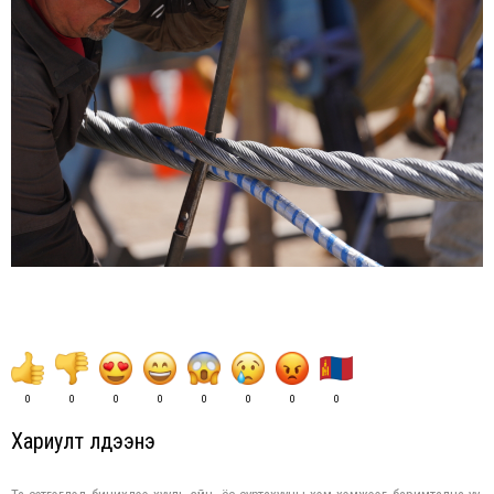
0
0
0
0
0
0
0
0
Хариулт үлдээнэ үү