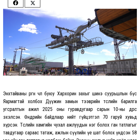
Share
Share
on
on
Facebook
Twitter
Энхтайваны өргөн чөлөө буюу Хархорин захыг шинэ суурьшлын бүс
Яармагтай холбох Дүүжин замын тээврийн төслийн барилга
угсралтын ажил 2025 оны гуравдугаар сарын 10-ны өдрөөс
эхэлсэн. Өнөөдрийн байдлаар нийт гүйцэтгэл 70 гаруй хувьд
хүрсэн. Төслийн хамгийн чухал ажлуудын нэг болох ган татлагыг
тавдугаар сараас татаж, ажлын сүүлийн үе шат болох үндсэн 58