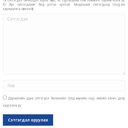
Та сэтгэгдэл бичихдээ хууль зүйн, ёс суртахууны хэм хэмжээг баримтална уу.
Ёс бус сэтгэгдлийг бид устгах эрхтэй. Мэдээний сэтгэгдэлд Urug.mn
хариуцлага хүлээхгүй.
Comment
Name *
Дараагийн удаа сэтгэгдэл бичихийн тулд өөрийн нэр, имэйл хөтөч дээр
хадгална уу.
Сэтгэгдэл оруулах