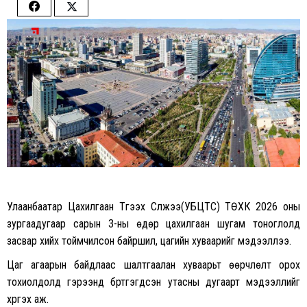
Share
Share
on
on
Facebook
Twitter
Улаанбаатар Цахилгаан Түгээх Сүлжээ(УБЦТС) ТӨХК 2026 оны
зургаадугаар сарын 3-ны өдөр цахилгаан шугам тоноглолд
засвар хийх тоймчилсон байршил, цагийн хуваарийг мэдээллээ.
Цаг агаарын байдлаас шалтгаалан хуваарьт өөрчлөлт орох
тохиолдолд гэрээнд бүртгэгдсэн утасны дугаарт мэдээллийг
хүргэх аж.