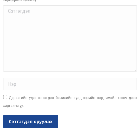
Comment
Name *
Дараагийн удаа сэтгэгдэл бичихийн тулд өөрийн нэр, имэйл хөтөч дээр
хадгална уу.
Сэтгэгдэл оруулах
Post