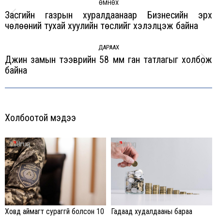
navigation
ӨМНӨХ
Засгийн газрын хуралдаанаар Бизнесийн эрх
Previous
чөлөөний тухай хуулийн төслийг хэлэлцэж байна
post:
ДАРААХ
Дүүжин замын тээврийн 58 мм ган татлагыг холбож
Next
байна
post:
Холбоотой мэдээ
Гадаад худалдааны бараа
Ховд аймагт сураггүй болсон 10