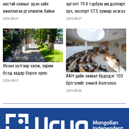
эргэлт 19.4 тэрбум ам.долларт
настай охиныг эрэн хайх
хүрч, экспорт 57.5 хувиар өсжээ
ажиллагаа үргэлжилж байна
2026-08-07
2026-08-07
Ихэнх нутгаар халж, зарим
бүсэд аадар бороо орно
ААН-үүдийн заавал бүрдүүлдэг 103
2026-08-07
бүртгэлийг хүчингүй болголоо
2026-08-06