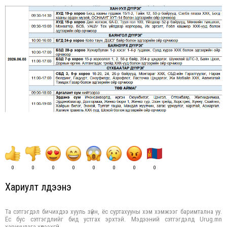
0
0
0
0
0
0
0
0
Хариулт үлдээнэ үү
Та сэтгэгдэл бичихдээ хууль зүйн, ёс суртахууны хэм хэмжээг баримтална уу.
Ёс бус сэтгэгдлийг бид устгах эрхтэй. Мэдээний сэтгэгдэлд Urug.mn
хариуцлага хүлээхгүй.