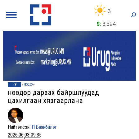
3
Sea
$:
3,594
НҮҮР
»
МЭДЭЭ
»
Өнөөдөр дараах байршлуудад
цахилгаан хязгаарлана
Нийтэлсэн:
П Баянбилэг
2026.06.03 09:35