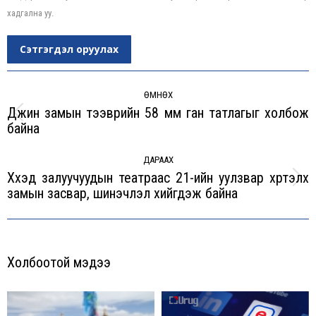
хадгална уу.
Сэтгэгдэл оруулах
Post
navigation
ӨМНӨХ
Дүүжин замын тээврийн 58 мм ган татлагыг холбож
Previous
байна
post:
ДАРААХ
Хүүхэд залуучуудын театраас 21-ийн уулзвар хүртэлх
Next
замын засвар, шинэчлэл хийгдэж байна
post:
Холбоотой мэдээ