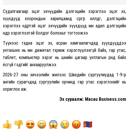
Судалгаагаар эцэг эхчүүдийн дэлгэцийн хэрэглээ эцэг эх,
хүүхдүүд хоорондын харилцаанд сөргөөр нөлөөлдөг, дэлгэцийн
хэрэглээ өндөртэй эцэг эхчүүдийн хүүхдүүд мөн адил дэлгэцийн
өндөр хэрэглээтэй болдог болохыг тогтоожээ.
Түүнээс гадна эцэг эх, асран хамгаалагчдад хүүхдүүддээ
унтахынх нь өмнө дижитал төхөөрөмж хэрэглүүлэхгүй байх, гар утас,
таблет, компьютер зэрэг нь шөнийн цагаар унтлагын өрөөнд байх
ёсгүй гэдгийг анхааруулжээ.
2026-27 оны хичээлийн жилээс Шведийн сургуулиудад 1-9-р
ангийн сурагчдад сургуулийн орчинд гар утас хэрэглэхийг нь
хориглох аж.
Эх сурвалж: Macau Business.com