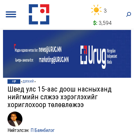
3
Sea
$:
3,594
НҮҮР
»
ДЭЛХИЙ
»
Швед улс 15-аас доош насныханд
нийгмийн сүлжээ хэрэглэхийг
хориглохоор төлөвлөжээ
Нийтэлсэн:
П Баянбилэг