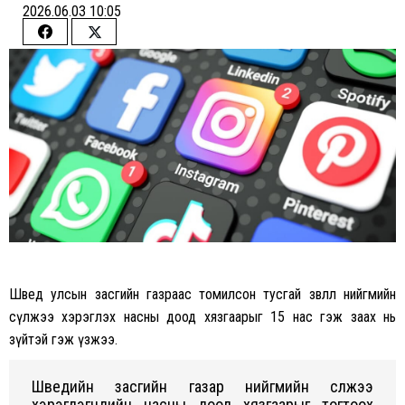
2026.06.03 10:05
Share
Share
on
on
Facebook
Twitter
Швед улсын засгийн газраас томилсон тусгай зөвлөл нийгмийн
сүлжээ хэрэглэх насны доод хязгаарыг 15 нас гэж заах нь
зүйтэй гэж үзжээ.
Шведийн засгийн газар нийгмийн сүлжээ
хэрэглэгчдийн насны доод хязгаарыг тогтоох