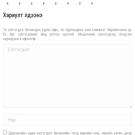
0
0
0
0
0
0
0
0
Хариулт үлдээнэ үү
Та сэтгэгдэл бичихдээ хууль зүйн, ёс суртахууны хэм хэмжээг баримтална уу.
Ёс бус сэтгэгдлийг бид устгах эрхтэй. Мэдээний сэтгэгдэлд Urug.mn
хариуцлага хүлээхгүй.
Comment
Name *
Дараагийн удаа сэтгэгдэл бичихийн тулд өөрийн нэр, имэйл хөтөч дээр