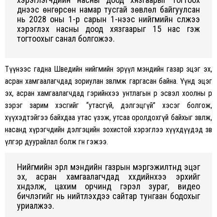
үүднээс өнгөрсөн намар тусгай зөвлөл байгуулсан
нь 2028 оны 1-р сарын 1-нээс нийгмийн сүлжээ
хэрэглэх насны доод хязгаарыг 15 нас гэж
тогтоохыг санал болгожээ.
Түүнээс гадна Шведийн нийгмийн эрүүл мэндийн газар эцэг эх,
асран хамгаалагчдад зориулан зөвлөмж гаргасан байна. Үүнд эцэг
эх, асран хамгаалагчдад гэрийнхээ унтлагын өрөө эсвэл хоолны өрөө
зэрэг зарим хэсгийг “утасгүй, дэлгэцгүй” хэсэг болгож,
хүүхэдтэйгээ байхдаа утас үзэж, утсаа оролдохгүй байхыг зөвлөж,
насанд хүрэгчдийн дэлгэцийн зохистой хэрэглээ хүүхдүүдэд зөв
үлгэр дуурайлал болж өгнө гэжээ.
Нийгмийн эрүүл мэндийн газрын мэргэжилтнүүд эцэг
эх, асран хамгаалагчдад хүүхдийнхээ эрхийг
хүндэлж, цахим орчинд гэрэл зураг, видео
бичлэгийг нь нийтлэхдээ сайтар тунгаан бодохыг
уриалжээ.