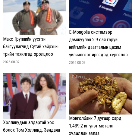
E-Mongolia системээр
Макс Группийн үүсгэн
дамжуулан 2.9 сая гаруй
байгуулагчид Сутай хайрхны
нийгмийн даатгалын цахим
төрийн тахилгад оролцлоо
үйлчилгээг иргэдэд хүргэлээ
2026-08-07
2026-08-07
Монголбанк 7 дугаар сард
Холливудын алдартай хос
1,439.2 кг үнэт металл
болох Том Холланд, Зендаяа
худалдан авлаа