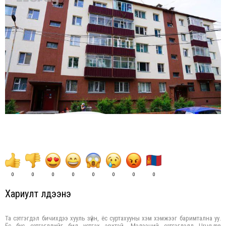
0
0
0
0
0
0
0
0
Хариулт үлдээнэ үү
Та сэтгэгдэл бичихдээ хууль зүйн, ёс суртахууны хэм хэмжээг баримтална уу.
Ёс бус сэтгэгдлийг бид устгах эрхтэй. Мэдээний сэтгэгдэлд Urug.mn