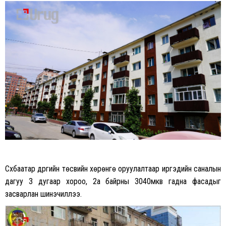
on
on
Facebook
Twitter
Сүхбаатар дүүргийн төсвийн хөрөнгө оруулалтаар иргэдийн саналын
дагуу 3 дугаар хороо, 2а байрны 3040мкв гадна фасадыг
засварлан шинэчиллээ.