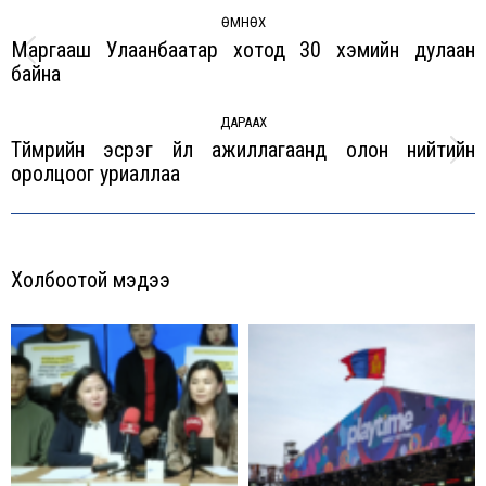
navigation
ӨМНӨХ
Маргааш Улаанбаатар хотод 30 хэмийн дулаан
Previous
байна
post:
ДАРААХ
Түймрийн эсрэг үйл ажиллагаанд олон нийтийн
Next
оролцоог уриаллаа
post:
Холбоотой мэдээ