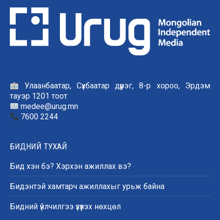
Улаанбаатар, Сүхбаатар дүүрэг, 8-р хороо, Эрдэм
тауэр 1201 тоот
medee@urug.mn
7600 2244
БИДНИЙ ТУХАЙ
Бид хэн бэ? Хэрхэн ажиллах вэ?
Бидэнтэй хамтарч ажиллахыг урьж байна
Бидний үйлчилгээ үзүүлэх нөхцөл