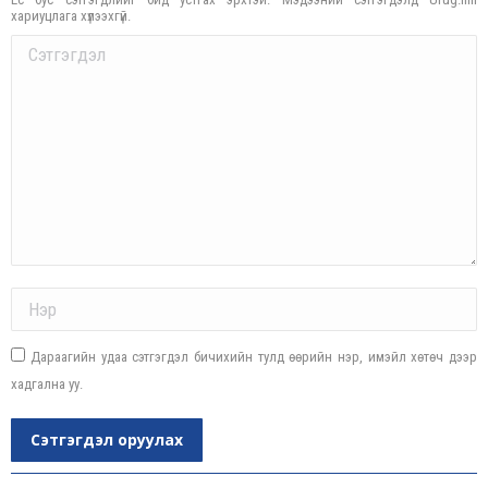
хариуцлага хүлээхгүй.
Comment
Name *
Дараагийн удаа сэтгэгдэл бичихийн тулд өөрийн нэр, имэйл хөтөч дээр
хадгална уу.
Сэтгэгдэл оруулах
Post