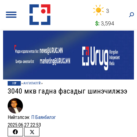
3
Sea
$:
3,594
НҮҮР
»
АНГИЛАЛГҮЙ
»
3040 мкв гадна фасадыг шинэчилжээ
Нийтэлсэн:
П Баянбилэг
2025.06.27 22:53
Share
Share