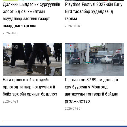
Дэлхийн шилдэг их сургуулийн
Playtime Festival 2027-ийн Early
элсэгчид санхүүжилтийн
Bird тасалбар худалдаанд
асуудлаар засгийн газарт
гарлаа
шаардлага хүргүүлнэ
2026-08-04
2026-08-10
Бага орлоготой иргэдийн
Газрын тос 87.89 ам.долларт
орлогод татвар ногдуулахгүй
хүрч буурсан ч Монголд
байх эрх зүйн орчныг бүрдүүллээ
шатахууны тогтворгүй байдал
үргэлжилсээр
2026-07-31
2026-07-30