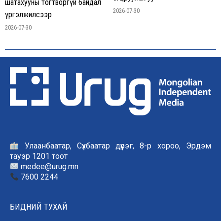
шатахууны тогтворгүй байдал
2026-07-30
үргэлжилсээр
2026-07-30
Улаанбаатар, Сүхбаатар дүүрэг, 8-р хороо, Эрдэм
тауэр 1201 тоот
medee@urug.mn
7600 2244
БИДНИЙ ТУХАЙ