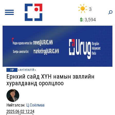
3
Sea
$:
3,594
НҮҮР
»
АНГИЛАЛГҮЙ
»
Ерөнхий сайд ХҮН намын зөвлөлийн
хуралдаанд оролцлоо
Нийтэлсэн:
Ц.Соёлмаа
2025.06.02 12:24