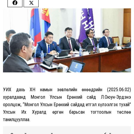
Share
Share
on
on
Facebook
Twitter
УИХ дахь ХҮН намын зөвлөлийн өнөөдрийн (2025.06.02)
хуралдаанд Монгол Улсын Ерөнхий сайд Л.Оюун-Эрдэнэ
оролцож, “Монгол Улсын Ерөнхий сайдад итгэл хүлээлгэх тухай”
Улсын Их Хуралд өргөн барьсан тогтоолын төслөө
танилцууллаа.