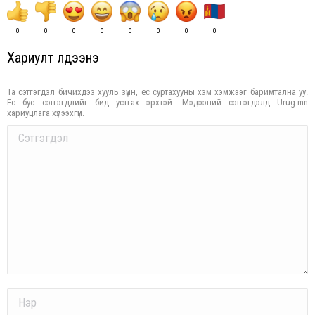
0
0
0
0
0
0
0
0
Хариулт үлдээнэ үү
Та сэтгэгдэл бичихдээ хууль зүйн, ёс суртахууны хэм хэмжээг баримтална уу.
Ёс бус сэтгэгдлийг бид устгах эрхтэй. Мэдээний сэтгэгдэлд Urug.mn
хариуцлага хүлээхгүй.
Comment
Name *