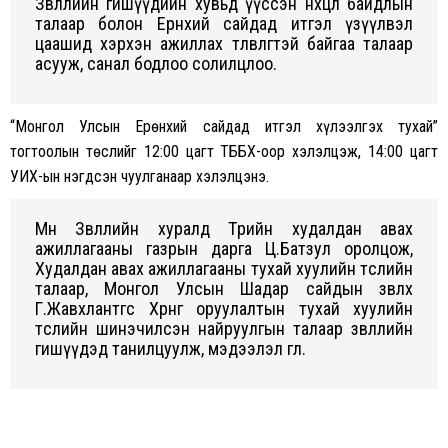
Зөвлөлийн гишүүдийн хувьд үүссэн нөхцөл байдлын
талаар болон Ерөнхий сайдад итгэл үзүүлвэл
цаашид хэрхэн ажиллах төлөвлөгөөтэй байгаа талаар
асууж, санал бодлоо солилцлоо.
“Монгол Улсын Ерөнхий сайдад итгэл хүлээлгэх тухай”
тогтоолын төслийг 12:00 цагт ТББХ-оор хэлэлцэж, 14:00 цагт
УИХ-ын нэгдсэн чуулганаар хэлэлцэнэ.
Мөн Зөвлөлийн хуралд Төрийн худалдан авах
ажиллагааны газрын дарга Ц.Батзул оролцож,
Худалдан авах ажиллагааны тухай хуулийн төслийн
талаар, Монгол Улсын Шадар сайдын зөвлөх
Г.Жавхлантөгс Хөрөнгө оруулалтын тухай хуулийн
төслийн шинэчилсэн найруулгын талаар зөвлөлийн
гишүүдэд танилцуулж, мэдээлэл өглөө.