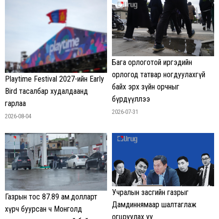
Бага орлоготой иргэдийн
орлогод татвар ногдуулахгүй
Playtime Festival 2027-ийн Early
байх эрх зүйн орчныг
Bird тасалбар худалдаанд
бүрдүүллээ
гарлаа
2026-07-31
2026-08-04
Учралын засгийн газрыг
Газрын тос 87.89 ам.долларт
Дамдиннямаар шалтаглаж
хүрч буурсан ч Монголд
огцруулах уу