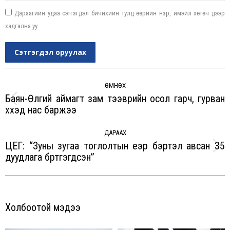
Дараагийн удаа сэтгэгдэл бичихийн тулд өөрийн нэр, имэйл хөтөч дээр
хадгална уу.
Сэтгэгдэл оруулах
Post
navigation
ӨМНӨХ
Баян-Өлгий аймагт зам тээврийн осол гарч, гурван
Previous
хүүхэд нас баржээ
post:
ДАРААХ
ЦЕГ: “Зуны зугаа тоглолтын үеэр бэртэл авсан 35
Next
дуудлага бүртгэгдсэн”
post:
Холбоотой мэдээ