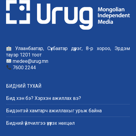
Улаанбаатар, Сүхбаатар дүүрэг, 8-р хороо, Эрдэм
тауэр 1201 тоот
medee@urug.mn
7600 2244
БИДНИЙ ТУХАЙ
Бид хэн бэ? Хэрхэн ажиллах вэ?
Бидэнтэй хамтарч ажиллахыг урьж байна
Бидний үйлчилгээ үзүүлэх нөхцөл