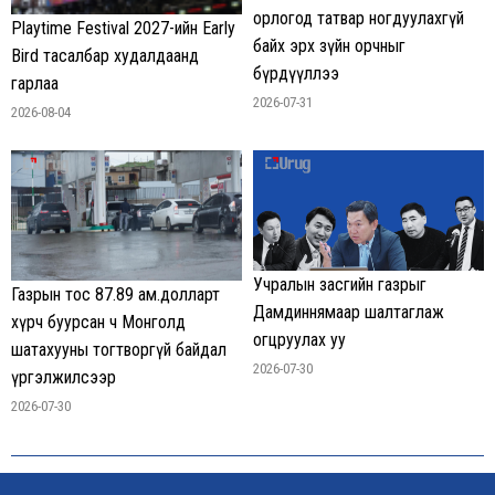
орлогод татвар ногдуулахгүй
Playtime Festival 2027-ийн Early
байх эрх зүйн орчныг
Bird тасалбар худалдаанд
бүрдүүллээ
гарлаа
2026-07-31
2026-08-04
Учралын засгийн газрыг
Газрын тос 87.89 ам.долларт
Дамдиннямаар шалтаглаж
хүрч буурсан ч Монголд
огцруулах уу
шатахууны тогтворгүй байдал
2026-07-30
үргэлжилсээр
2026-07-30