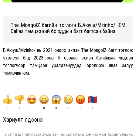
The MongolZ багийн тоглогч Б.Аюуш/Mzinho/ IEM
Dallas тэмцээний бүх оддын багт багтсан байна.
Б.Аюуш/Mzinho/ нь 2021 оноос эхлэн The MongolZ багт тоглож
эхэлсэн бөгөөд 2023 оны 5 сараас эхлэн багийнхаа үндсэн
тоглогчоор тэмцээн уралдаануудад оролцож яваа залуу
тамирчин юм.
0
0
1
0
0
0
0
1
Хариулт үлдээнэ үү
Та сэтгэгдэл бичихдээ хууль зүйн, ёс суртахууны хэм хэмжээг баримтална уу.