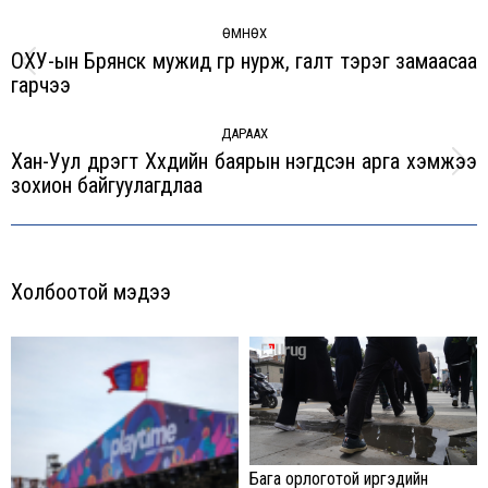
Post
navigation
ӨМНӨХ
ОХУ-ын Брянск мужид гүүр нурж, галт тэрэг замаасаа
Previous
гарчээ
post:
ДАРААХ
Хан-Уул дүүрэгт Хүүхдийн баярын нэгдсэн арга хэмжээ
Next
зохион байгуулагдлаа
post:
Холбоотой мэдээ
Бага орлоготой иргэдийн