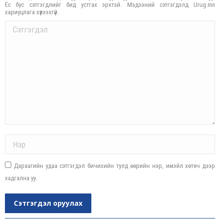
Ёс бус сэтгэгдлийг бид устгах эрхтэй. Мэдээний сэтгэгдэлд Urug.mn
хариуцлага хүлээхгүй.
Comment
Name *
Дараагийн удаа сэтгэгдэл бичихийн тулд өөрийн нэр, имэйл хөтөч дээр
хадгална уу.
Сэтгэгдэл оруулах