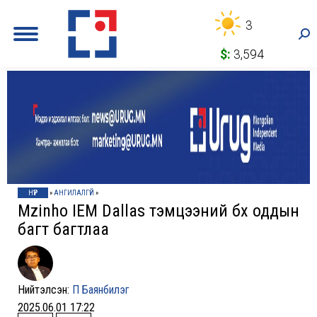
3
Sea
$:
3,594
НҮҮР
»
АНГИЛАЛГҮЙ
»
Mzinho IEM Dallas тэмцээний бүх оддын
багт багтлаа
Нийтэлсэн:
П Баянбилэг
2025.06.01 17:22