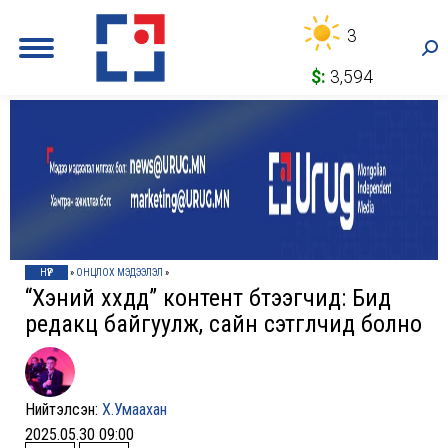
3
Sea
$:
3,594
НҮҮР
»
ОНЦЛОХ МЭДЭЭЛЭЛ
»
“Хэний хүүхдүүд” контент бүтээгчид: Бид
редакц байгуулж, сайн сэтгүүлчид болно
Нийтэлсэн:
Х.Умаахан
2025.05.30 09:00