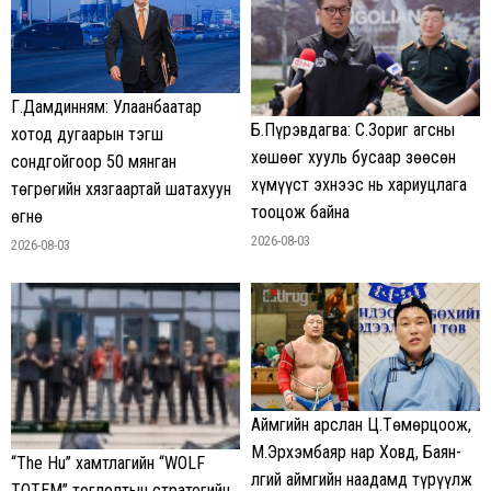
Г.Дамдинням: Улаанбаатар
Б.Пүрэвдагва: С.Зориг агсны
хотод дугаарын тэгш
хөшөөг хууль бусаар зөөсөн
сондгойгоор 50 мянган
хүмүүст эхнээс нь хариуцлага
төгрөгийн хязгаартай шатахуун
тооцож байна
өгнө
2026-08-03
2026-08-03
Аймгийн арслан Ц.Төмөрцоож,
М.Эрхэмбаяр нар Ховд, Баян-
“The Hu” хамтлагийн “WOLF
Өлгий аймгийн наадамд түрүүлж
TOTEM” тоглолтын стратегийн