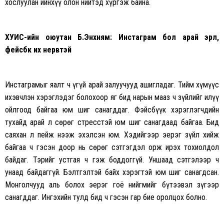
хослуулан ийнхүү олон нийтэд хүргэж байна.
ХУИС-ийн оюутан Б.Энхням:
Инстаграм
бол арай эрүүл,
фейсбүүк их нервтэй
Инстаграмыг
яалт
ч үгүй арай залуучууд ашигладаг. Тийм хүмүүс
ихэвчлэн хэрэглэдэг болохоор яг бид нарын мааз ч зүйлийг илүү
ойлгоод байгаа юм шиг санагддаг.
Фэйсбүүк
хэрэглэгчдийн
тухайд арай л сөрөг
стресстэй
юм шиг санагдаад байгаа. Бид
саяхан л
пейж
нээж эхэлсэн юм. Хэдийгээр эерэг зүйл хийж
байгаа ч гэсэн доор нь сөрөг сэтгэгдэл орж ирэх тохиолдол
байдаг. Тэрийг устгая ч гэж боддоггүй. Уншаад сэтгэлээр ч
унаад байдаггүй. Бэлтгэлтэй байх хэрэгтэй юм шиг санагдсан.
Монголчууд аль болох эерэг гоё нийгмийг бүтээвэл зүгээр
санагддаг. Ингэхийн тулд бид ч гэсэн гар бие оролцох болно.