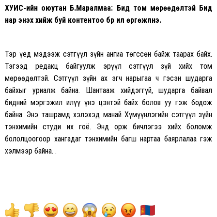
ХУИС-ийн оюутан Б.Маралмаа: Бид том мөрөөдөлтэй Бид
нар энэхүү хийж буй контентоо бүүр илүү өргөжүүлнэ.
Тэр үед мэдээж сэтгүүл зүйн ангиа төгссөн байж таарах байх.
Тэгээд редакц байгуулж эрүүл сэтгүүл зүй хийх том
мөрөөдөлтэй. Сэтгүүл зүйн ах эгч нарыгаа ч гэсэн шударга
байхыг уриалж байна.
Шантааж
хийдэггүй, шударга байвал
бидний мэргэжил илүү үнэ цэнтэй байх болов уу гэж бодож
байна. Энэ ташрамд хэлэхэд манай Хүмүүнлэгийн сэтгүүл зүйн
тэнхимийн студи их гоё. Энд орж бичлэгээ хийх боломж
бололцоогоор хангадаг
тэнхимийн
багш нартаа баярлалаа гэж
хэлмээр байна. .