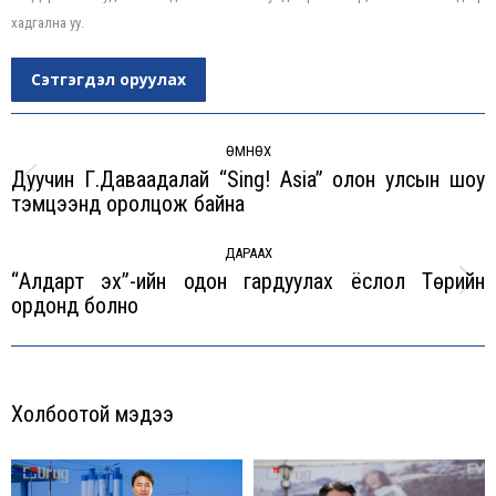
хадгална уу.
Сэтгэгдэл оруулах
Post
navigation
ӨМНӨХ
Дуучин Г.Даваадалай “Sing! Asia” олон улсын шоу
Previous
тэмцээнд оролцож байна
post:
ДАРААХ
“Алдарт эх”-ийн одон гардуулах ёслол Төрийн
Next
ордонд болно
post:
Холбоотой мэдээ