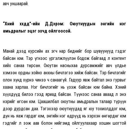
авч уншаарай.
“Хүний хүүхдүүд”-ийн Д.Дэрэм: Оюутнуудын энгийн нэг
амьдралыг эцэг эхчүүд ойлгоосой.
Манай дээд
курсийн
ах эгч нар биднийг бор шувуунууд гэдэг
байсан юм. Тэр үгнээс үргэлжлүүлэн бодож байгаад л контент
хийх санаа төрсөн. Оюутан насныхаа дурсамжийг авч
үлдье
хэмээн ордны хойно анхны бичлэгээ хийж байсан. Тэр бичлэгийг
олон хүнд хүрнэ чинээ ч санаагүй. Гадуур явж байтал энэ гурвыг
хаана харлаа. Нэг бичлэгийг нь үзэж байсан юм байна. Хэний
хүүхдүүд билээ гээд яриад байсан. Түүнээс санаа аваад л энэ
нэрийг өгсөн юм. Цаашилбал оюутны
амьдралын
талаар түрүүн
дээр дурдсан даа. Тэгэхээр оюутнуудад яг юу тохиолддог юм,
дүн нь яаж гардаг юм, энгийн нэг өдрүүд нь хэрхэн өнгөрдөг юм
гэдгийг л ээж аав болон нийгэмд ойлгуулахаар хошин шогтой