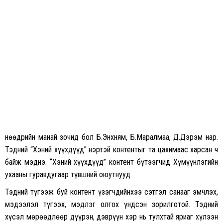
Өнөөдрийн манай зочид бол Б.Энхням, Б.Маралмаа, Д.Дэрэм нар.
Тэдний “Хэний хүүхдүүд” нэртэй
контентыг
та цахимаас харсан ч
байж мэднэ. “Хэний хүүхдүүд” контент бүтээгчид Хүмүүнлэгийн
ухааны гуравдугаар түвшний оюутнууд.
Тэдний түгээж буй контент үзэгчдийнхээ сэтгэл санааг эмчлэх,
мэдээлэл түгээх, мэдлэг олгох үндсэн зорилготой. Тэдний
хүсэл мөрөөдлөөр дүүрэн, дэврүүн хэр нь тулхтай яриаг хүлээн