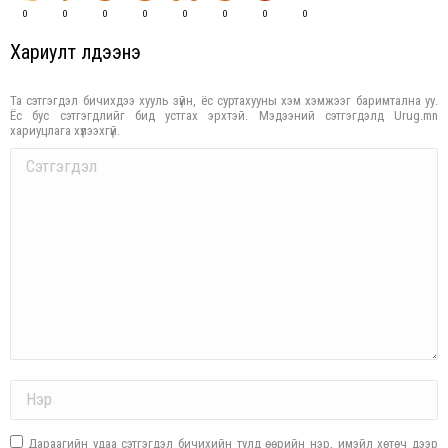
0
0
0
0
0
0
0
0
Хариулт үлдээнэ үү
Та сэтгэгдэл бичихдээ хууль зүйн, ёс суртахууны хэм хэмжээг баримтална уу.
Ёс бус сэтгэгдлийг бид устгах эрхтэй. Мэдээний сэтгэгдэлд Urug.mn
хариуцлага хүлээхгүй.
Comment
Name *
Дараагийн удаа сэтгэгдэл бичихийн тулд өөрийн нэр, имэйл хөтөч дээр