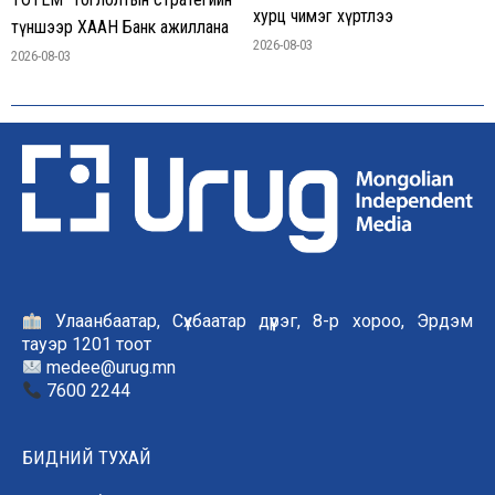
хурц чимэг хүртлээ
түншээр ХААН Банк ажиллана
2026-08-03
2026-08-03
Улаанбаатар, Сүхбаатар дүүрэг, 8-р хороо, Эрдэм
тауэр 1201 тоот
medee@urug.mn
7600 2244
БИДНИЙ ТУХАЙ