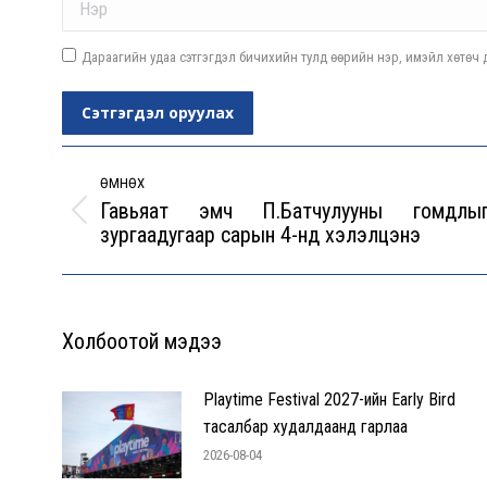
Дараагийн удаа сэтгэгдэл бичихийн тулд өөрийн нэр, имэйл хөтөч д
Сэтгэгдэл оруулах
Post
navigation
ӨМНӨХ
Гавьяат эмч П.Батчулууны гомдлы
Previous
зургаадугаар сарын 4-нд хэлэлцэнэ
post:
Холбоотой мэдээ
Playtime Festival 2027-ийн Early Bird
тасалбар худалдаанд гарлаа
2026-08-04