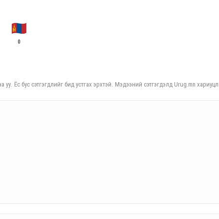
0
а уу. Ёс бус сэтгэгдлийг бид устгах эрхтэй. Мэдээний сэтгэгдэлд Urug.mn хариуцл