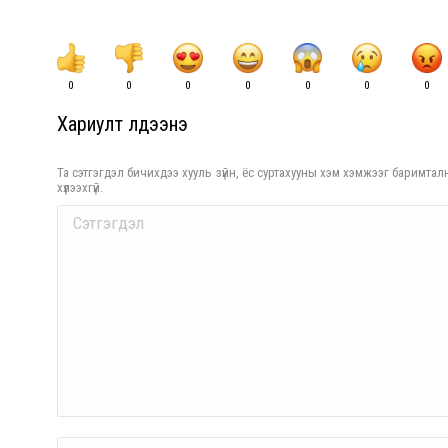
0
0
0
0
0
0
0
Хариулт үлдээнэ үү
Та сэтгэгдэл бичихдээ хууль зүйн, ёс суртахууны хэм хэмжээг баримталн
хүлээхгүй.
Comment
Name *