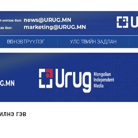
ӨРӨГ НЭВТРҮҮЛЭГ
УЛС ТӨРИЙН ЗАДЛАН
илнэ гэв