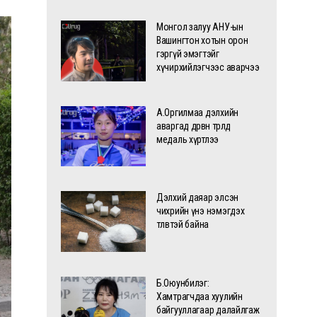
Монгол залуу АНУ-ын
Вашингтон хотын орон
гэргүй эмэгтэйг
хүчирхийлэгчээс аварчээ
А.Оргилмаа дэлхийн
аваргад дөрвөн төрөлд
медаль хүртлээ
Дэлхий даяар элсэн
чихрийн үнэ нэмэгдэх
төлөвтэй байна
Б.Оюунбилэг:
Хамтрагчдаа хуулийн
байгууллагаар далайлгаж