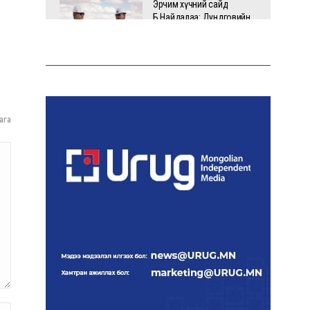
Эрчим хүчний сайд
Б.Найдалаа: Дундговийн
эрчим хүчний томоохон
төслүүдэд дэмжлэг
үзүүлнэ
Давхардсан
зохицуулалтыг бууруулах
ага
хүрээнд 83 дүрэм, журмыг
цуцалжээ
Өчигдөр 102 тусгай дугаарт
2321 дуудлага, мэдээлэл
бүртгэгджээ
Монголын шигшээ баг
Японд хамтарсан
бэлтгэлд оролцоно