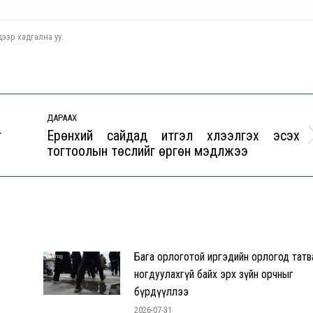
ээр хадгална уу.
ДАРААХ
г
Ерөнхий сайдад итгэл хүлээлгэх эсэх
Next
тогтоолын төслийг өргөн мэдүүлжээ
post:
Бага орлоготой иргэдийн орлогод татв
ногдуулахгүй байх эрх зүйн орчныг
бүрдүүллээ
2026-07-31