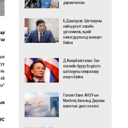
дарамталсан
Б.Дашпүрэв: Шатахууны
нийлүүлэлт хэвийн
үргэлжилж, нөөцийг
зар
нэмэгдүүлэхэд анхаарч
гэх
байна
мын
Д.Амарбаясгалан: Зах
гуу
зээлийн буруу бодлого
 нь
шатахууны хямралаар
илэрч байна
тэй
нэ”
Голомт банк АНЭУ-ын
Mashreq банканд Дирхам
тын
валютын данс нээлээ
ЭС