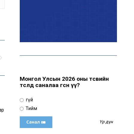
Өнөөдөр цахилгаан
хязгаарлах байршил
“Явуулын оффис” өнөөдөр
“Нарантуул” ОУХТ-д
ажиллана
Монгол Улсын 2026 оны төсвийн
төсөлд саналаа өгсөн үү?
Н.Номтойбаяр:
Өвөлжилтийн бэлтгэлд
Үгүй
зориулж Дорнод аймгийн
Онцгой комисст 50 тонн
Тийм
ар
шатахуун олгоно
Үр дүн
Хэт халалтаас