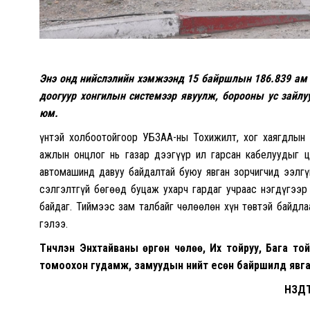
Энэ онд нийслэлийн хэмжээнд 15 байршлын 186.839 ам 
доогуур хонгилын системээр явуулж, борооны ус зайлу
юм.
Үүнтэй холбоотойгоор УБЗАА-ны Тохижилт, хог хаягдлын 
ажлын онцлог нь газар дээгүүр ил гарсан кабелуудыг ц
автомашинд давуу байдалтай буюу явган зорчигчид ээлгү
сэлгэлтгүй бөгөөд буцаж ухарч гардаг учраас нэгдүгээр
байдаг. Тиймээс зам талбайг чөлөөлөн хүн төвтэй байдл
гэлээ.
Түүнчлэн Энхтайваны өргөн чөлөө, Их тойруу, Бага т
томоохон гудамж, замуудын нийт есөн байршилд явган
НЗД