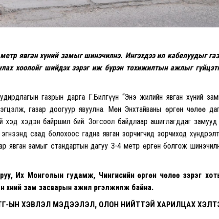
метр явган хүний замыг шинэчилнэ. Ингэхдээ ил кабелуудыг га
улах хоолойг шийдэх зэрэг иж бүрэн тохижилтын ажлыг гүйцэт
удирдлагын газрын дарга Г.Билгүүн “Энэ жилийн явган хүний за
эгцэлж, газар доогуур явуулна. Мөн Энхтайваны өргөн чөлөө да
й хэд хэдэн байршил бий. Зогсоол байдлаар ашиглагддаг замууд
 эгнээнд саад болохоос гадна явган зорчигчид зорчиход хүндрэл
аар явган замыг стандартын дагуу 3-4 метр өргөн болгож шинэчил
ойруу, Их Монголын гудамж, Чингисийн өргөн чөлөө зэрэг хо
 хүний зам засварын ажил үргэлжилж байна.
ТГ-ЫН ХЭВЛЭЛ МЭДЭЭЛЭЛ, ОЛОН НИЙТТЭЙ ХАРИЛЦАХ ХЭЛТ