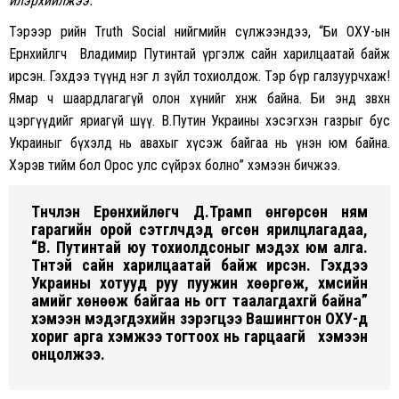
илэрхийлжээ.
Тэрээр өөрийн Truth Social нийгмийн сүлжээндээ, “Би ОХУ-ын
Ерөнхийлөгч Владимир Путинтай үргэлж сайн харилцаатай байж
ирсэн. Гэхдээ түүнд нэг л зүйл тохиолдож. Тэр бүр галзуурчхаж!
Ямар ч шаардлагагүй олон хүнийг хөнөөж байна. Би энд зөвхөн
цэргүүдийг яриагүй шүү. В.Путин Украины хэсэгхэн газрыг бус
Украиныг бүхэлд нь авахыг хүсэж байгаа нь үнэн юм байна.
Хэрэв тийм бол Орос улс сүйрэх болно” хэмээн бичжээ.
Түүнчлэн Ерөнхийлөгч Д.Трамп өнгөрсөн ням
гарагийн орой сэтгүүлчдэд өгсөн ярилцлагадаа,
“В. Путинтай юу тохиолдсоныг мэдэх юм алга.
Түүнтэй сайн харилцаатай байж ирсэн. Гэхдээ
Украины хотууд руу пуужин хөөргөж, хүмүүсийн
амийг хөнөөж байгаа нь огт таалагдахгүй байна”
хэмээн мэдэгдэхийн зэрэгцээ Вашингтон ОХУ-д
хориг арга хэмжээ тогтоох нь гарцаагүй хэмээн
онцолжээ.