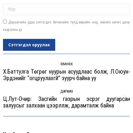
Name *
Дараагийн удаа сэтгэгдэл бичихийн тулд өөрийн нэр, имэйл хөтөч дээр
хадгална уу.
Сэтгэгдэл оруулах
Post
navigation
ӨМНӨХ
Х.Баттулга Төгрөг нуурын асуудлаас болж, Л.Оюун-
Previous
Эрдэнийг “огцруулахгүй” зуурч байна уу
post:
ДАРААХ
Ц.Лут-Очир: Засгийн газрын эсрэг дуугарсан
Next
залуусыг залхаан цээрлүүлж, дарамталж байна
post: