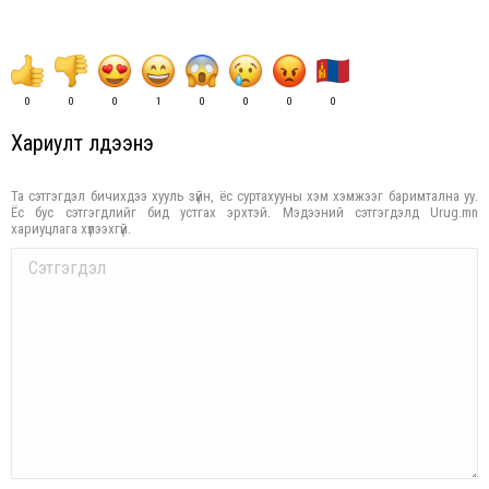
0
0
0
1
0
0
0
0
Хариулт үлдээнэ үү
Та сэтгэгдэл бичихдээ хууль зүйн, ёс суртахууны хэм хэмжээг баримтална уу.
Ёс бус сэтгэгдлийг бид устгах эрхтэй. Мэдээний сэтгэгдэлд Urug.mn
хариуцлага хүлээхгүй.
Comment