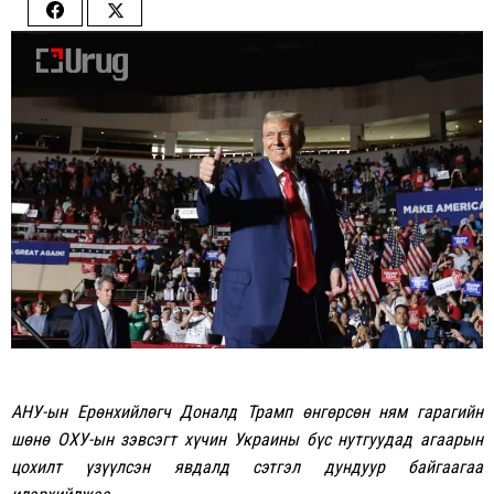
Share
Share
on
on
Facebook
Twitter
АНУ-ын Ерөнхийлөгч Доналд Трамп өнгөрсөн ням гарагийн
шөнө ОХУ-ын зэвсэгт хүчин Украины бүс нутгуудад агаарын
цохилт үзүүлсэн явдалд сэтгэл дундуур байгаагаа