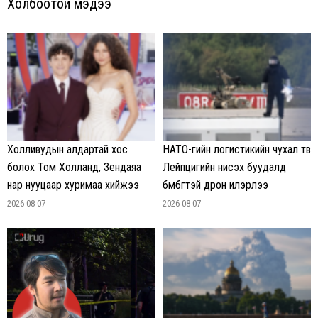
Холбоотой мэдээ
Холливудын алдартай хос
НАТО-гийн логистикийн чухал төв
болох Том Холланд, Зендаяа
Лейпцигийн нисэх буудалд
нар нууцаар хуримаа хийжээ
бөмбөгтэй дрон илэрлээ
2026-08-07
2026-08-07