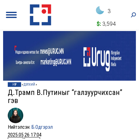
3
Sea
$:
3,594
НҮҮР
»
ДЭЛХИЙ
»
Д.Трамп В.Путиныг “галзуурчихсан”
гэв
Нийтэлсэн:
Б.Одгэрэл
2025.05.26 17:04