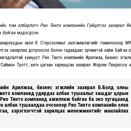
ийн том олборлогч Рио Тинто компанийн Гүйцэтгэх захирал Я
ж буйгаа мэдэгдсэн.
захирлуудын зөвлөл Я. Стаусхолмыг залгамжлагчийг томилохоор 
этгэх захирлаа дотроосоо болон гадаадаас эрчимтэй хайж байгаа 
агадлалтай хүмүүст Рио Тинто компанийн Арилжаа, бизнес хөгжл
 Саймон Тротт, хөнгөн цагаан хариуцсан захирал Жером Пекрессе 
ийн Арилжаа, бизнес хөгжлийн захирал Б.Болд олны
 Тинто компанид удирдах албан тушаалыг хашдаг цорын
 Рио Тинто компанид ажиллаж байгаа ба энэ хугацаанд
н албан тушаалдаа очсоноор Рио Тинто компанийн олон
аа, хэрэглэгчтэй харилцах менежментийг манлайлах