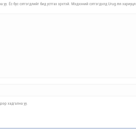
а уу. Ёс бус сэтгэгдлийг бид устгах эрхтэй. Мэдээний сэтгэгдэлд Urug.mn хариуцл
ээр хадгална уу.