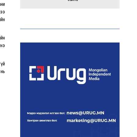
ани
дээ
Тайландад 14 настай
ийн
сурагч сургуулийнхаа
багш, сурагчид руу гал
нээжээ
ийн
үнэ
Ерөнхий сайд БНХАУ-аас
сар бүр 12-15 мянган тонн
гүй
АИ-92 автобензин
 нь
тогтмол нийлүүлэх хүсэлт
тавилаа
Бамбай хоншоорт могойд
хатгуулахаас сэрэмжлүүлж
байна
Даян аварга