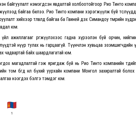
үтээн байгуулалт нэмэгдсэн явдалтай холбоотойгоор Рио Тинто комп
имжүүлээд байгаа билээ. Рио Тинто компани хэрэгжүүлж буй төслүүд
улалт хийхээр төлөвлөөд байгаа ба Гвиней дэх Симандоу төмрийн хүдр
явдал юм.
үйл ажиллагааг өргөжүүлэхээс гадна хүрээлэн буй орчин, нийгм
лүүдтэй нүүр тулах нь гарцаагүй. Түүнчлэн хувьцаа эзэмшигчдийн 
вах чадвартай байх шаардлагатай юм.
огдох магадлалтай гэж яригдаж буй нь Рио Тинто компанийн төдий
 том бөгөөд нөлөө бүхий уурхайн компани Монгол захиралтай болох
хаалгаа нээгдэх бэлгэ тэмдэг юм.
1