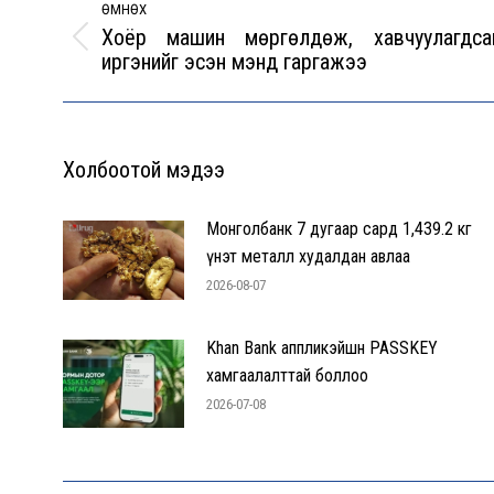
navigation
ӨМНӨХ
Хоёр машин мөргөлдөж, хавчуулагдса
Previous
иргэнийг эсэн мэнд гаргажээ
post:
Холбоотой мэдээ
Монголбанк 7 дугаар сард 1,439.2 кг
үнэт металл худалдан авлаа
2026-08-07
Khan Bank аппликэйшн PASSKEY
хамгаалалттай боллоо
2026-07-08