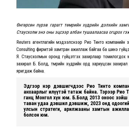
Өнгөрсөн пүрэв гарагт төмрийн хүдрийн дэлхийн хамг
Стаусхолм энэ оны эцсээр албан тушаалаасаа огцрох гэ
Reuters агентлагийн мэдээлснээр Рио Тинто компанийн 
Consulting фирмтэй хамтран ажиллаж байгаа ба шинэ гүйц
Я. Стаусхолмын оронд гүйцэтгэх захирлаар томилогдох м
захирал Б. Болд, төмрийн хүдрийн орд хариуцсан захирал
яригдаж байна.
Эдгээр нэр дэвшигчдээс Рио Тинто компан
анхаарлыг илүүтэй татаж байна. Тэрээр Рио
ганц Монгол хүн юм. Б.Болд 2013 оноос хойш
таван удаа дэвшил дэвшиж, 2023 онд одоогий
улсын стратеги, арилжааны хамтын ажиллаг
болсон юм.