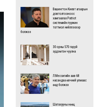
Вашингтон Киевт агаарын
довтолгооноос
хамгаалах Patriot
системийн пуужин
тогтмол нийлүүлэхээр
болжээ
30 орны 570 гаруй
эрдэмтэн чуулна
Л.Мессигийн аав 68
насандаа өвчний улмаас
өөд болжээ
Шатахууны нөөц