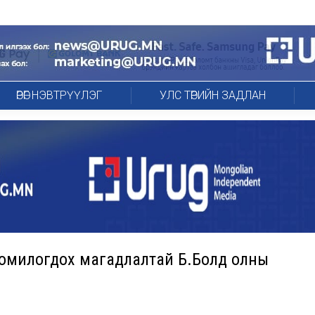
ӨРӨГ НЭВТРҮҮЛЭГ
УЛС ТӨРИЙН ЗАДЛАН
 томилогдох магадлалтай Б.Болд олны