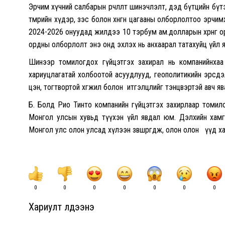
Эрчим хүчний салбарын өөрчлөлт шинэчлэлт, дэд бүтцийн б
төмрийн хүдэр, зэс болон хөнгөн цагааны олборлолтоо эрч
2024-2026 онуудад жилдээ 10 тэрбум ам.долларын хөрөнгө ору
ордны олборлолт энэ онд эхлэх нь анхаарал татахуйц үйл 
Шинээр томилогдох гүйцэтгэх захирал нь компанийнхаа 
хариуцлагатай холбоотой асуудлууд, геополитикийн эрсдэ
цэн, тогтвортой хөгжил болон итгэлцлийг тэнцвэртэй авч я
Б. Болд Рио Тинто компанийн гүйцэтгэх захирлаар томил
Монгол улсын хувьд түүхэн үйл явдал юм. Дэлхийн хамгийн
Монгол улс олон улсад хүлээн зөвшөөрөгдөж, олон олон үүд 
0
0
0
0
0
0
0
Хариулт үлдээнэ үү