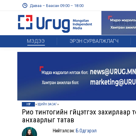
Даваа – Баасан 09:00 – 18:00
МЭДЭЭ
ЭРЭН СУРВАЛЖЛАГЧ
НҮҮР
»
ЭДИЙН ЗАСАГ
»
Рио тинтогийн гүйцэтгэх захирлаар
анхаарлыг татав
Нийтэлсэн:
Б.Одгэрэл