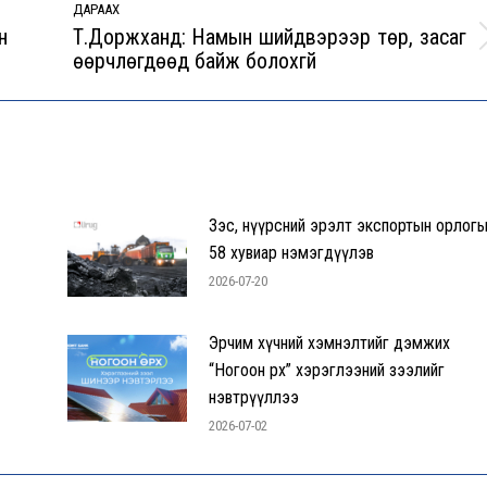
ДАРААХ
н
Т.Доржханд: Намын шийдвэрээр төр, засаг
Next
өөрчлөгдөөд байж болохгүй
post:
Зэс, нүүрсний эрэлт экспортын орлогы
58 хувиар нэмэгдүүлэв
2026-07-20
Эрчим хүчний хэмнэлтийг дэмжих
“Ногоон өрх” хэрэглээний зээлийг
нэвтрүүллээ
2026-07-02