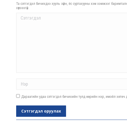
Та сэтгэгдэл бичихдээ хууль зүйн, ёс суртахууны хэм хэмжээг баримталн
хүлээхгүй.
Comment
Name *
Дараагийн удаа сэтгэгдэл бичихийн тулд өөрийн нэр, имэйл хөтөч д
Сэтгэгдэл оруулах
Post