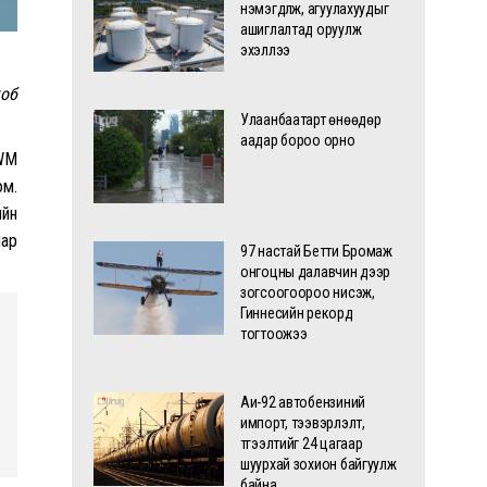
нэмэгдүүлж, агуулахуудыг
ашиглалтад оруулж
эхэллээ
коб
Улаанбаатарт өнөөдөр
аадар бороо орно
MWM
юм.
ийн
нар
97 настай Бетти Бромаж
онгоцны далавчин дээр
зогсоогоороо нисэж,
Гиннесийн рекорд
тогтоожээ
Аи-92 автобензиний
импорт, тээвэрлэлт,
түгээлтийг 24 цагаар
шуурхай зохион байгуулж
байна