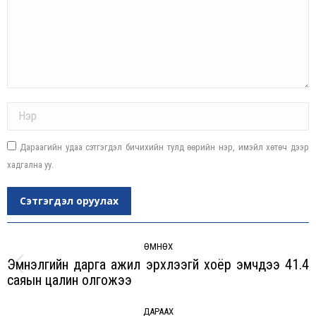
Name *
Дараагийн удаа сэтгэгдэл бичихийн тулд өөрийн нэр, имэйл хөтөч дээр
хадгална уу.
Сэтгэгдэл оруулах
Post
navigation
ӨМНӨХ
Эмнэлгийн дарга ажил эрхлээгүй хоёр эмчдээ 41.4
Previous
саяын цалин олгожээ
post:
ДАРААХ