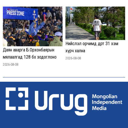
Нийслэл орчимд өдөртөө 31 хэм
Даян аварга Б.Орхонбаярын
хүрч хална
мялаалгад 128 бөх зодоглоно
2026-08-08
2026-08-08