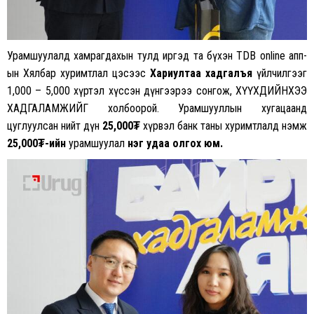
Урамшуулалд хамрагдахын тулд иргэд та бүхэн TDB online апп-
ын Хялбар хуримтлал цэсээс
Хариултаа хадгалъя
үйлчилгээг
1,000 – 5,000 хүртэл хүссэн дүнгээрээ сонгож, ХҮҮХДИЙНХЭЭ
ХАДГАЛАМЖИЙГ холбоорой. Урамшууллын хугацаанд
цуглуулсан нийт дүн
25,000₮
хүрвэл банк таны хуримтлалд нэмж
25,000₮-ийн
урамшуулал
нэг удаа олгох юм.