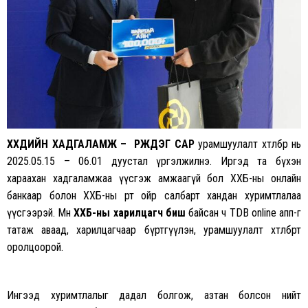
ХҮҮХДИЙН ХАДГАЛАМЖ – ҮРЖДЭГ САР
урамшуулалт хөтөлбөр нь
2025.05.15 – 06.01 дуустал үргэлжилнэ. Иргэд та бүхэн
хараахан хадгаламжаа үүсгэж амжаагүй бол ХХБ-ны онлайн
банкаар болон ХХБ-ны өөрт ойр салбарт хандан хуримтлалаа
үүсгээрэй. Мөн
ХХБ-ны харилцагч биш
байсан ч TDB online апп-г
татаж аваад, харилцагчаар бүртгүүлэн, урамшуулалт хөтөлбөрт
оролцоорой.
Ингээд хуримтлалыг дадал болгож, азтан болсон нийт