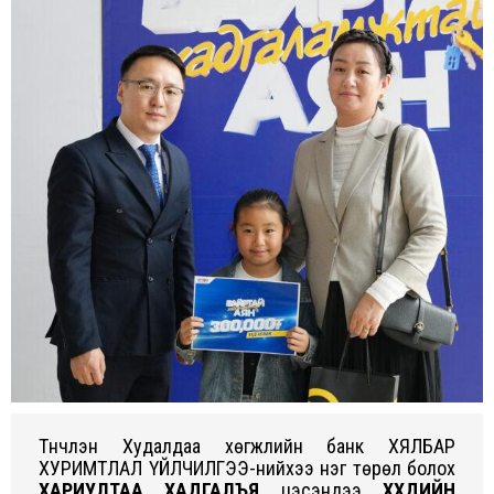
Түүнчлэн Худалдаа хөгжлийн банк ХЯЛБАР
ХУРИМТЛАЛ ҮЙЛЧИЛГЭЭ-нийхээ нэг төрөл болох
ХАРИУЛТАА ХАДГАЛЪЯ
цэсэндээ
ХҮҮХДИЙН