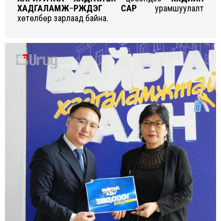
ХАДГАЛАМЖ
–
ҮРЖДЭГ САР
урамшуулалт
хөтөлбөр зарлаад байна.