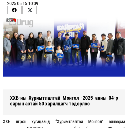
2025.05.15 10:09
Share
Share
on
on
Facebook
Twitter
ХХБ-ны Хуримтлалтай Монгол -2025 аяны 04-р
сарын азтай 50 харилцагч тодорлоо
ХХБ өнгөрсөн хугацаанд “Хуримтлалтай Монгол” аянаараа