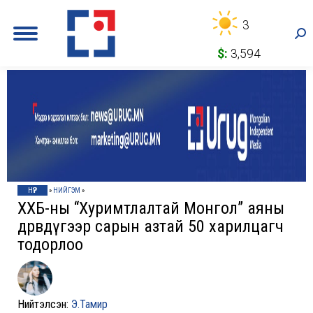
3
Sea
$:
3,594
НҮҮР
»
НИЙГЭМ
»
ХХБ-ны “Хуримтлалтай Монгол” аяны
дөрөвдүгээр сарын азтай 50 харилцагч
тодорлоо
Нийтэлсэн:
Э.Тамир