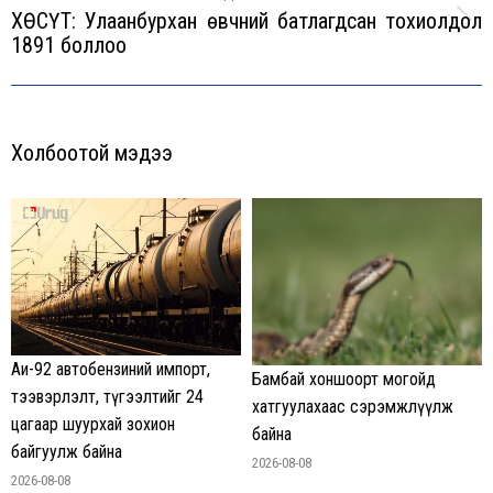
ХӨСҮТ: Улаанбурхан өвчний батлагдсан тохиолдол
Next
1891 боллоо
post:
Холбоотой мэдээ
Аи-92 автобензиний импорт,
Бамбай хоншоорт могойд
тээвэрлэлт, түгээлтийг 24
хатгуулахаас сэрэмжлүүлж
цагаар шуурхай зохион
байна
байгуулж байна
2026-08-08
2026-08-08