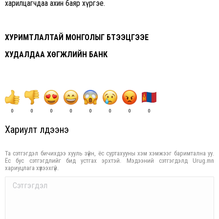
харилцагчдаа ахин баяр хүргэе.
ХУРИМТЛАЛТАЙ МОНГОЛЫГ БҮТЭЭЦГЭЭЕ
ХУДАЛДАА ХӨГЖЛИЙН БАНК
0
0
0
0
0
0
0
0
Хариулт үлдээнэ үү
Та сэтгэгдэл бичихдээ хууль зүйн, ёс суртахууны хэм хэмжээг баримтална уу.
Ёс бус сэтгэгдлийг бид устгах эрхтэй. Мэдээний сэтгэгдэлд Urug.mn
хариуцлага хүлээхгүй.
Comment