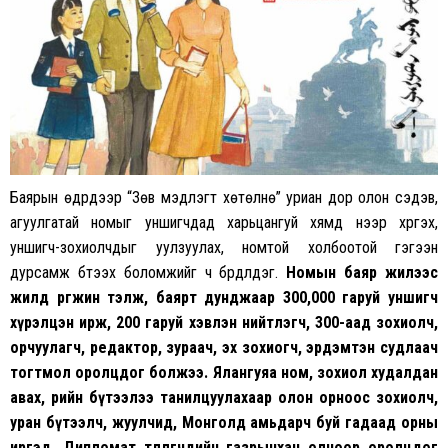
Баярын өдрүүдээр “Зөв мэдлэгт хөтөлнө” уриан дор олон сэдэв,
агуулгатай номыг уншигчдад харьцангуй хямд үнээр хүргэх,
уншигч-зохиолчдыг уулзуулах, номтой холбоотой гэгээн
дурсамж бүтээх боломжийг ч бүрдүүлдэг.
Номын баяр жилээс
жилд өргөжин тэлж, баярт дунджаар 300,000 гаруй уншигч
хүрэлцэн ирж, 200 гаруй хэвлэн нийтлэгч, 300-аад зохиолч,
орчуулагч, редактор, зураач, эх зохиогч, эрдэмтэн судлаач
тогтмол оролцдог болжээ. Ялангуяа ном, зохиол худалдан
авах, өөрийн бүтээлээ танилцуулахаар олон орноос зохиолч,
уран бүтээлч, жуулчид, Монголд амьдарч буй гадаад орны
иргэд, Дипломат төлөөлөгчдийн газрынхан олноор оролцдог