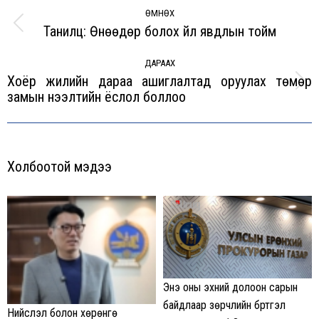
navigation
ӨМНӨХ
Танилц: Өнөөдөр болох үйл явдлын тойм
Previous
post:
ДАРААХ
Хоёр жилийн дараа ашиглалтад оруулах төмөр
Next
замын нээлтийн ёслол боллоо
post:
Холбоотой мэдээ
Энэ оны эхний долоон сарын
байдлаар зөрчлийн бүртгэл
Нийслэл болон хөрөнгө