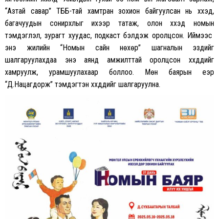
“Азтай савар” ТББ-тай хамтран зохион байгуулсан нь хүүхэд,
багачуудын сонирхлыг ихээр татаж, олон хүүхэд номын
тэмдэглэл, зурагт хуудас, подкаст бэлдэж оролцсон. Иймээс
энэ жилийн “Номын сайн нөхөр” шагналын эздийг
шалгаруулахдаа энэ аянд амжилттай оролцсон хүүхдүүдийг
хамруулж, урамшуулахаар боллоо. Мөн баярын үеэр
“Д.Нацагдорж” тэмдэгтэн хүүхдүүдийг шалгаруулна.