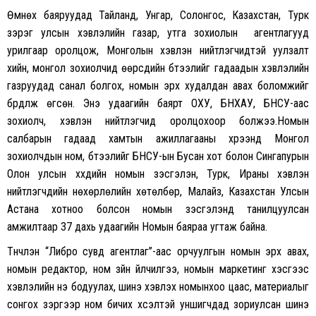
Өмнөх баяруудад Тайланд, Унгар, Солонгос, Казахстан, Турк
зэрэг улсын хэвлэлийн газар, утга зохиолын агентлагууд
урилгаар оролцож, Монголын хэвлэн нийтлэгчидтэй уулзалт
хийн, монгол зохиолчид өөрсдийн бүтээлийг гадаадын хэвлэлийн
газруудад санал болгох, номын эрх худалдан авах боломжийг
бүрдүүлж өгсөн. Энэ удаагийн баярт ОХУ, БНХАУ, БНСУ-аас
зохиолч, хэвлэн нийтлэгчид оролцохоор болжээ.Номын
салбарын гадаад хамтын ажиллагааны хүрээнд Монгол
зохиолчдын ном, бүтээлийг БНСУ-ын Бусан хот болон Сингапурын
Олон улсын хүүхдийн номын үзэсгэлэн, Турк, Ираны хэвлэн
нийтлэгчдийн нөхөрлөлийн хөтөлбөр, Малайз, Казахстан Улсын
Астана хотноо болсон номын үзэсгэлэнд танилцуулсан
амжилтаар 37 дахь удаагийн Номын баяраа угтаж байна.
Түүнчлэн “Либро сувд агентлаг”-аас орчуулгын номын эрх авах,
номын редактор, ном зүйн үйлчилгээ, номын маркетинг хэсгээс
хэвлэлийн үнэ бодуулах, шинэ хэвлэх номынхоо цаас, материалыг
сонгох зэргээр ном бичих хүсэлтэй уншигчдад зориулсан шинэ