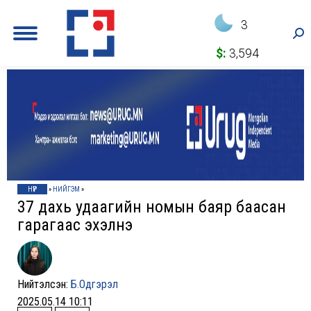
3
Sea
$:
3,594
НҮҮР
»
НИЙГЭМ
»
37 дахь удаагийн номын баяр баасан
гарагаас эхэлнэ
Нийтэлсэн:
Б.Одгэрэл
2025.05.14 10:11