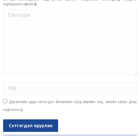
хариуцлага хүлээхгүй.
Comment
Name *
Дараагийн удаа сэтгэгдэл бичихийн тулд өөрийн нэр, имэйл хөтөч дээр
хадгална уу.
Сэтгэгдэл оруулах
Post