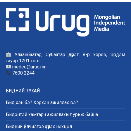
Улаанбаатар, Сүхбаатар дүүрэг, 8-р хороо, Эрдэм
тауэр 1201 тоот
medee@urug.mn
7600 2244
БИДНИЙ ТУХАЙ
Бид хэн бэ? Хэрхэн ажиллах вэ?
Бидэнтэй хамтарч ажиллахыг урьж байна
Бидний үйлчилгээ үзүүлэх нөхцөл