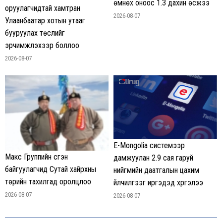
өмнөх оноос 1.3 дахин өсжээ
оруулагчидтай хамтран
2026-08-07
Улаанбаатар хотын утааг
бууруулах төслийг
эрчимжүүлэхээр боллоо
2026-08-07
E-Mongolia системээр
Макс Группийн үүсгэн
дамжуулан 2.9 сая гаруй
байгуулагчид Сутай хайрхны
нийгмийн даатгалын цахим
төрийн тахилгад оролцлоо
үйлчилгээг иргэдэд хүргэлээ
2026-08-07
2026-08-07