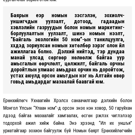
Баярын үеэр номын үзэсгэлэн, зохиолч-
уншигчдын уулзалт, дотоод, гадаадын
хэвлэлийн газруудын болон номын маркетинг-
борлуулалтын уулзалт, шинэ номын нээлт,
“Байгаль экологийн 50 ном”-ын танилцуулга,
хүүхдэд зориулсан номын хөтөлбөр зэрэг олон үйл
ажиллагаа болно. Дэлхий нийтэд, тэр дундаа
манай улсад сөргөөр нөлөөлж байгаа уур
амьсгалын өөрчлөлт, цөлжилт, байгаль орчны
доройтлын улмаас амьдрах орчин нь доройтож,
устах аюулд орсон амьтдын нэг нь Алтайн өвөр
говьд амьдардаг мазаалай баавгай юм.
Ерөнхийлөгч Ухнаагийн Хүрэлсүх санаачилгаар дэлхийн болон
Монгол Улсын “Улаан ном”-д орсон энэхүү нэн ховор, 50 гаруйхан
үлдээд байгаа мазаалайг хамгаалах, өсгөн үржүүлэх чиглэлээр
тодорхой ажил хийж байна. Энэ хүрээнд “Илүү их уншъя”
уриатайгаар зохион байгуулж буй Номын баярт Ерөнхийлөгчийн