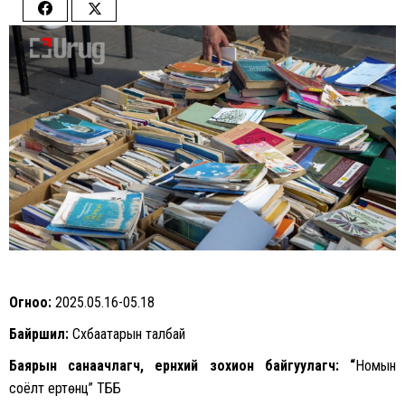
Share
Share
on
on
Facebook
Twitter
Огноо:
2025.05.16-05.18
Байршил:
Сүхбаатарын талбай
Баярын санаачлагч, ерөнхий зохион байгуулагч: “
Номын
соёлт ертөнц” ТББ