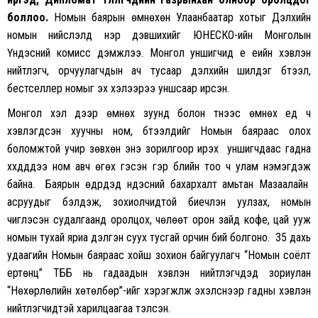
боллоо.
Номын баярын өмнөхөн Улаанбаатар хотыг Дэлхийн
номын нийслэлд нэр дэвшихийг ЮНЕСКО-ийн Монголын
Үндэсний комисс дэмжлээ. Монгол уншигчид үе үеийн хэвлэн
нийтлэгч, орчуулагчдын ач тусаар дэлхийн шилдэг бүтээл,
бестселлер номыг эх хэлээрээ уншсаар ирсэн.
Монгол хэл дээр өмнөх зуунд болон түүнээс өмнөх үед ч
хэвлэгдсэн хуучны ном, бүтээлүүдийг Номын баяраас олох
боломжтой учир зөвхөн энэ зорилгоор ирэх уншигчдаас гадна
хүүхдүүддээ ном авч өгөх гэсэн гэр бүлийн тоо ч улам нэмэгдэж
байна. Баярын өдрүүдэд үндэсний бахархалт амьтан Мазаалайн
асруудыг бэлдэж, зохиолчидтой биечлэн уулзах, номын
чиглэсэн судалгаанд оролцох, чөлөөт орон зайд кофе, цай ууж
номын тухай яриа дэлгэн суух тусгай орчин бий болгоно. 35 дахь
удаагийн Номын баяраас хойш зохион байгуулагч “Номын соёлт
ертөнц” ТББ нь гадаадын хэвлэн нийтлэгчдэд зориулан
“Нөхөрлөлийн хөтөлбөр”-ийг хэрэгжүүлж эхэлснээр гадны хэвлэн
нийтлэгчидтэй харилцаагаа тэлсэн.