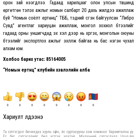
орон зай нээгдлээ. Гадаад харилцааг олон улсын түвшинд
өргөтгөн тэлэх ажлыг номын салбарт 20 дахь жилдээ ажиллаж
буй “Номын соёлт ертөнц” ТББ, тэдний үүсгэн байгуулсан “Либро
Сувд” агентлаг хариуцан ажиллаж, монгол зохиол бүтээлийг
гадаад орны уншигчдад эх хэл дээр нь хүргэх, монголын оюуны
бүтээлийг экспортлох ажлыг эхлүүлж байгаа нь бас нэгэн чухал
алхам юм.
Холбоо барих утас: 85164005
“Номын ертөнц” клубийн хэвлэлийн алба
0
0
0
0
0
0
0
0
Хариулт үлдээнэ үү
Та сэтгэгдэл бичихдээ хууль зүйн, ёс суртахууны хэм хэмжээг баримтална уу.
Ёс бус сэтгэгдлийг бид устгах эрхтэй. Мэдээний сэтгэгдэлд Urug.mn