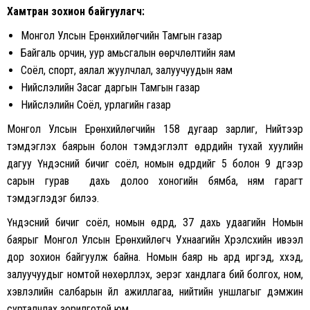
Хамтран зохион байгуулагч:
Монгол Улсын Ерөнхийлөгчийн Тамгын газар
Байгаль орчин, уур амьсгалын өөрчлөлтийн яам
Соёл, спорт, аялал жуулчлал, залуучуудын яам
Нийслэлийн Засаг даргын Тамгын газар
Нийслэлийн Соёл, урлагийн газар
Монгол Улсын Ерөнхийлөгчийн 158 дугаар зарлиг, Нийтээр
тэмдэглэх баярын болон тэмдэглэлт өдрүүдийн тухай хуулийн
дагуу Үндэсний бичиг соёл, номын өдрүүдийг 5 болон 9 дүгээр
сарын гурав дахь долоо хоногийн бямба, ням гарагт
тэмдэглэдэг билээ.
Үндэсний бичиг соёл, номын өдрүүд, 37 дахь удаагийн Номын
баярыг Монгол Улсын Ерөнхийлөгч Ухнаагийн Хүрэлсүхийн ивээл
дор зохион байгуулж байна. Номын баяр нь ард иргэд, хүүхэд,
залуучуудыг номтой нөхөрлүүлэх, эерэг хандлага бий болгох, ном,
хэвлэлийн салбарын үйл ажиллагаа, нийтийн уншлагыг дэмжин
сурталчлах зорилготой юм.