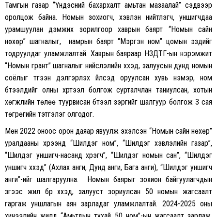
Тамгын газар “Үндэсний бахархалт амьтан мазаалай” сэдвээр
оролцож байна. Номын зохиогч, хэвлэн нийтлэгч, уншигчдаа
урамшуулан дэмжих зорилгоор хаврын баярт “Номын сайн
нөхөр” шагналыг, намрын баярт “Мэргэн ном” цомын эздийг
тодруулдаг уламжлалтай. Хаврын баяраар НЗДТГ-ын нэрэмжит
“Номын грант” шагналыг нийслэлийн хүүхэд, залуусын дунд номын
соёлыг түгээн дэлгэрүүлэх үйлсэд оруулсан хувь нэмэр, ном
бүтээлүүдийг олны хүртээл болгож сурталчлан таниулсан, хотын
хөгжлийн төлөө туурвисан бүтээл зэргийг шалгуур болгож 3 сая
төгрөгийн тэтгэлэг олгодог.
Мөн 2022 оноос орон даяар явуулж эхэлсэн “Номын сайн нөхөр”
уралдааны хүрээнд “Шилдэг ном”, “Шилдэг хэвлэлийн газар”,
“Шилдэг уншигч-насанд хүрэгч”, “Шилдэг номын сан”, “Шилдэг
уншигч хүүхэд” (Ахлах анги, Дунд анги, Бага анги), “Шилдэг уншигч
анги”-ийг шалгаруулна. Номын баярыг зохион байгуулагчдын
зүгээс жил бүр хүүхэд, залууст зориулсан 50 номын жагсаалт
гаргаж уншлагын аян зарладаг уламжлалтай. 2024-2025 оны
хичээлийн жилд “Амьтдын тухай 50 ном”-ын жагсаалт зарлаж,