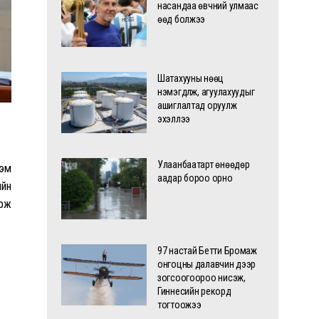
насандаа өвчний улмаас
өөд болжээ
Шатахууны нөөц
нэмэгдүүлж, агуулахуудыг
ашиглалтад оруулж
эхэллээ
Улаанбаатарт өнөөдөр
гэм
аадар бороо орно
ийн
арж
97 настай Бетти Бромаж
онгоцны далавчин дээр
зогсоогоороо нисэж,
Гиннесийн рекорд
тогтоожээ