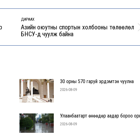
ДАРААХ
р
Азийн оюутны спортын холбооны төлөөлөл
Next
БНСУ-д чуулж байна
post:
30 орны 570 гаруй эрдэмтэн чуулна
2026-08-09
Улаанбаатарт өнөөдөр аадар бороо ор
2026-08-09