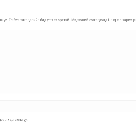
а уу. Ёс бус сэтгэгдлийг бид устгах эрхтэй. Мэдээний сэтгэгдэлд Urug.mn хариуцл
ээр хадгална уу.