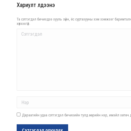
Хариулт үлдээнэ үү
Та сэтгэгдэл бичихдээ хууль зүйн, ёс суртахууны хэм хэмжээг баримталн
хүлээхгүй.
Comment
Name *
Дараагийн удаа сэтгэгдэл бичихийн тулд өөрийн нэр, имэйл хөтөч д
Сэтгэгдэл оруулах