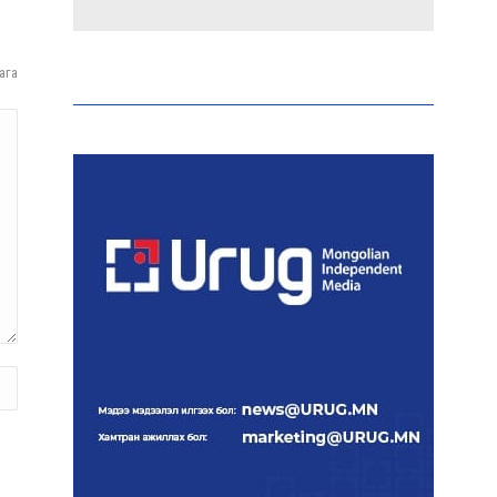
Аи-92 автобензиний
импорт, тээвэрлэлт,
ага
түгээлтийг 24 цагаар
шуурхай зохион байгуулж
байна
Тайландад 14 настай
сурагч сургуулийнхаа
багш, сурагчид руу гал
нээжээ
Ерөнхий сайд БНХАУ-аас
сар бүр 12-15 мянган тонн
АИ-92 автобензин
тогтмол нийлүүлэх хүсэлт
тавилаа
Бамбай хоншоорт могойд