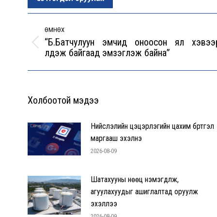
Post
navigation
ӨМНӨХ
“Б.Батчулуун эмчид оноосон ял хэвээ
Previous
үлдэж байгаад эмзэглэж байна”
post:
Холбоотой мэдээ
Нийслэлийн цэцэрлэгийн цахим бүртгэл
маргааш эхэлнэ
2026-08-09
Шатахууны нөөц нэмэгдүүлж,
агуулахуудыг ашиглалтад оруулж
эхэллээ
2026-08-09