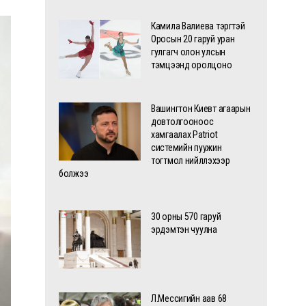
Камила Валиева тэргүүтэй
Оросын 20 гаруй уран
гулгагч олон улсын
тэмцээнд оролцоно
Вашингтон Киевт агаарын
довтолгооноос
хамгаалах Patriot
системийн пуужин
тогтмол нийлүүлэхээр
болжээ
30 орны 570 гаруй
эрдэмтэн чуулна
Л.Мессигийн аав 68