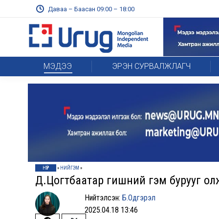
Даваа – Баасан 09:00 – 18:00
МЭДЭЭ
ЭРЭН СУРВАЛЖЛАГЧ
НҮҮР
»
НИЙГЭМ
»
Д.Цогтбаатар гишүүний гэм бурууг ол
Нийтэлсэн:
Б.Одгэрэл
2025.04.18 13:46