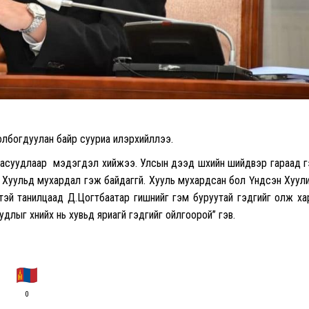
холбогдуулан байр сууриа илэрхийллээ.
й асуудлаар мэдэгдэл хийжээ. Улсын дээд шүүхийн шийдвэр гараад 
. Хуульд мухардал гэж байдаггүй. Хууль мухардсан бол Үндсэн Хуул
эгтэй танилцаад Д.Цогтбаатар гишүүнийг гэм буруутай гэдгийг олж х
удлыг хүнийх нь хувьд яриагүй гэдгийг ойлгоорой” гэв.
0