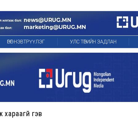
ӨРӨГ НЭВТРҮҮЛЭГ
УЛС ТӨРИЙН ЗАДЛАН
ж хараагүй гэв