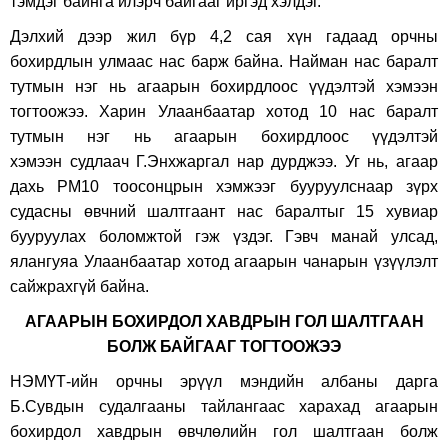
тэмдэг байнга илэрч байгааг иргэд хэлдэг.
Дэлхий дээр жил бүр 4,2 сая хүн гадаад орчны
бохирдлын улмаас нас барж байна. Найман нас баралт
тутмын нэг нь агаарын бохирдлоос үүдэлтэй хэмээн
тогтоожээ. Харин Улаанбаатар хотод 10 нас баралт
тутмын нэг нь агаарын бохирдлоос үүдэлтэй
хэмээн судлаач Г.Энхжаргал нар дурджээ. Уг нь, агаар
дахь PM10 тоосонцрын хэмжээг бууруулснаар зүрх
судасны өвчний шалтгаант нас баралтыг 15 хувиар
бууруулах боломжтой гэж үздэг. Гэвч манай улсад,
ялангуяа Улаанбаатар хотод агаарын чанарын үзүүлэлт
сайжрахгүй байна.
АГААРЫН БОХИРДОЛ ХАВДРЫН ГОЛ ШАЛТГААН
БОЛЖ БАЙГААГ ТОГТООЖЭЭ
НЭМҮТ-ийн орчны эрүүл мэндийн албаны дарга
Б.Сувдын судалгааны тайлангаас харахад агаарын
бохирдол хавдрын өвчлөлийн гол шалтгаан болж