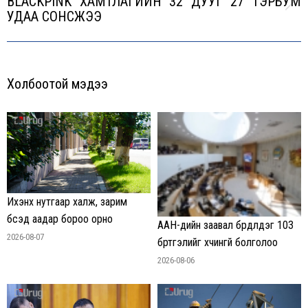
BLACKPINK XАМТЛАГИЙН 32 ДУУГ 27 ТЭРБУМ
Next
УДАА СОНСЖЭЭ
post:
Холбоотой мэдээ
Ихэнх нутгаар халж, зарим
бүсэд аадар бороо орно
ААН-үүдийн заавал бүрдүүлдэг 103
2026-08-07
бүртгэлийг хүчингүй болголоо
2026-08-06