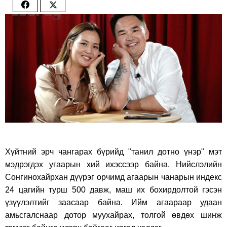
Share
Share
on
on
Facebook
Twitter
Хүйтний эрч чангарах бүрийд "танил дотно үнэр" мэт
мэдрэгдэх угаарын хий ихэссээр байна. Нийслэлийн
Сонгинохайрхан дүүрэг орчимд агаарын чанарын индекс
24 цагийн турш 500 давж, маш их бохирдолтой гэсэн
үзүүлэлтийг заасаар байна. Ийм агаараар удаан
амьсгалснаар дотор муухайрах, толгой өвдөх шинж