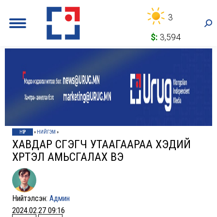
3
Sea
$:
3,594
НҮҮР
»
НИЙГЭМ
»
ХАВДАР ҮҮСГЭГЧ УТААГААРАА ХЭДИЙ
ХҮРТЭЛ АМЬСГАЛАХ ВЭ
Нийтэлсэн:
Админ
2024.02.27 09:16