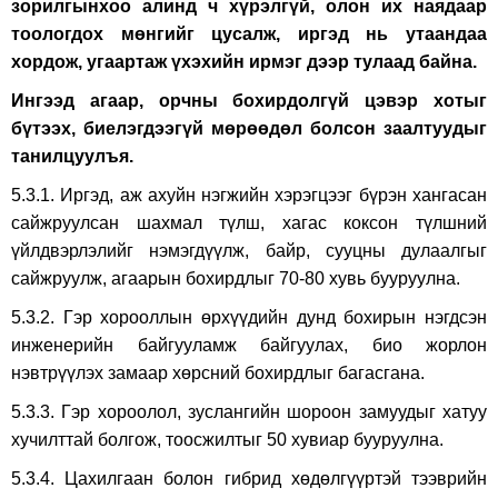
зорилгынхоо алинд ч хүрэлгүй, олон их наядаар
тоологдох мөнгийг цусалж, иргэд нь утаандаа
хордож, угаартаж үхэхийн ирмэг дээр тулаад байна.
Ингээд агаар, орчны бохирдолгүй цэвэр хотыг
бүтээх, биелэгдээгүй мөрөөдөл болсон заалтуудыг
танилцуулъя.
5.3.1. Иргэд, аж ахуйн нэгжийн хэрэгцээг бүрэн хангасан
сайжруулсан шахмал түлш, хагас коксон түлшний
үйлдвэрлэлийг нэмэгдүүлж, байр, сууцны дулаалгыг
сайжруулж, агаарын бохирдлыг 70-80 хувь бууруулна.
5.3.2. Гэр хорооллын өрхүүдийн дунд бохирын нэгдсэн
инженерийн байгууламж байгуулах, био жорлон
нэвтрүүлэх замаар хөрсний бохирдлыг багасгана.
5.3.3. Гэр хороолол, зуслангийн шороон замуудыг хатуу
хучилттай болгож, тоосжилтыг 50 хувиар бууруулна.
5.3.4. Цахилгаан болон гибрид хөдөлгүүртэй тээврийн