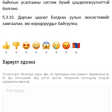
байнгын усалгааны систем бүхий цэцэрлэгжүүлэлттэй
болгоно.
5.3.10. Дархан цаазат Богдхан уулын экосистемийг
хамгаалан, эко коридоруудыг байгуулна.
0
0
0
0
0
0
0
0
Хариулт үлдээнэ үү
Та сэтгэгдэл бичихдээ хууль зүйн, ёс суртахууны хэм хэмжээг баримтална уу.
Ёс бус сэтгэгдлийг бид устгах эрхтэй. Мэдээний сэтгэгдэлд Urug.mn
хариуцлага хүлээхгүй.
Comment