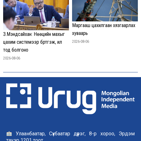
Маргааш цахилгаан хязгаарлах
хуваарь
З.Мэндсайхан: Нөөцийн махыг
цахим системээр бүртгэж, ил
2026-08-06
тод болгоно
2026-08-06
Улаанбаатар, Сүхбаатар дүүрэг, 8-р хороо, Эрдэм
тауэр 1201 тоот