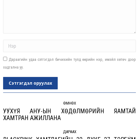
Name *
Дараагийн удаа сэтгэгдэл бичихийн тулд өөрийн нэр, имэйл хөтөч дээр
хадгална уу.
Сэтгэгдэл оруулах
Post
navigation
ӨМНӨХ
УУХҮЯ АНУ-ЫН ХӨДӨЛМӨРИЙН ЯАМТАЙ
Previous
ХАМТРАН АЖИЛЛАНА
post:
ДАРААХ