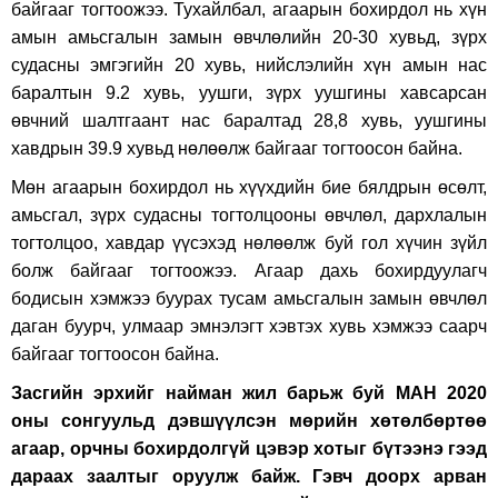
байгааг тогтоожээ. Тухайлбал, агаарын бохирдол нь хүн
амын амьсгалын замын өвчлөлийн 20-30 хувьд, зүрх
судасны эмгэгийн 20 хувь, нийслэлийн хүн амын нас
баралтын 9.2 хувь, уушги, зүрх уушгины хавсарсан
өвчний шалтгаант нас баралтад 28,8 хувь, уушгины
хавдрын 39.9 хувьд нөлөөлж байгааг тогтоосон байна.
Мөн агаарын бохирдол нь хүүхдийн бие бялдрын өсөлт,
амьсгал, зүрх судасны тогтолцооны өвчлөл, дархлалын
тогтолцоо, хавдар үүсэхэд нөлөөлж буй гол хүчин зүйл
болж байгааг тогтоожээ. Агаар дахь бохирдуулагч
бодисын хэмжээ буурах тусам амьсгалын замын өвчлөл
даган буурч, улмаар эмнэлэгт хэвтэх хувь хэмжээ саарч
байгааг тогтоосон байна.
Засгийн эрхийг найман жил барьж буй МАН 2020
оны сонгуульд дэвшүүлсэн мөрийн хөтөлбөртөө
агаар, орчны бохирдолгүй цэвэр хотыг бүтээнэ гээд
дараах заалтыг оруулж байж. Гэвч доорх арван