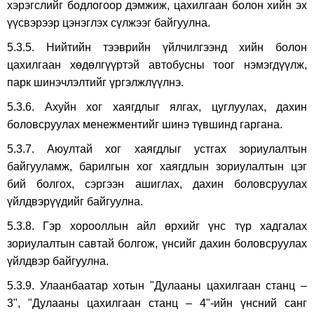
хэрэгслийг бодлогоор дэмжиж, цахилгаан болон хийн эх
үүсвэрээр цэнэглэх сүлжээг байгуулна.
5.3.5. Нийтийн тээврийн үйлчилгээнд хийн болон
цахилгаан хөдөлгүүртэй автобусны тоог нэмэгдүүлж,
парк шинэчлэлтийг үргэлжлүүлнэ.
5.3.6. Ахуйн хог хаягдлыг ялгах, цуглуулах, дахин
боловсруулах менежментийг шинэ түвшинд гаргана.
5.3.7. Аюултай хог хаягдлыг устгах зориулалтын
байгууламж, барилгын хог хаягдлын зориулалтын цэг
бий болгох, сэргээн ашиглах, дахин боловсруулах
үйлдвэрүүдийг байгуулна.
5.3.8. Гэр хорооллын айл өрхийг үнс түр хадгалах
зориулалтын савтай болгож, үнсийг дахин боловсруулах
үйлдвэр байгуулна.
5.3.9. Улаанбаатар хотын "Дулааны цахилгаан станц –
3", "Дулааны цахилгаан станц – 4"-ийн үнсний санг