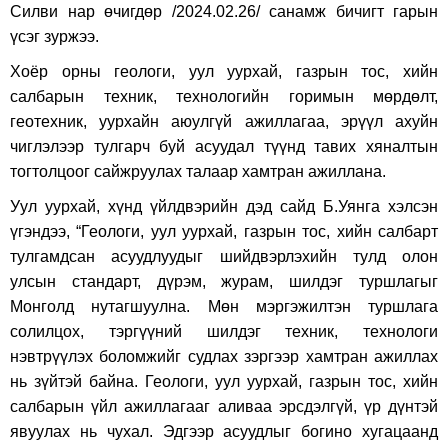
Силви нар өчигдөр /2024.02.26/ санамж бичигт гарын
үсэг зуржээ.
Хоёр орны геологи, уул уурхай, газрын тос, хийн
салбарын техник, технологийн горимын мөрдөлт,
геотехник, уурхайн аюулгүй ажиллагаа, эрүүл ахуйн
чиглэлээр тулгарч буй асуудал түүнд тавих хяналтын
тогтолцоог сайжруулах талаар хамтран ажиллана.
Уул уурхай, хүнд үйлдвэрийн дэд сайд Б.Уянга хэлсэн
үгэндээ, “Геологи, уул уурхай, газрын тос, хийн салбарт
тулгамдсан асуудлуудыг шийдвэрлэхийн тулд олон
улсын стандарт, дүрэм, журам, шилдэг туршлагыг
Монголд нутагшуулна. Мөн мэргэжилтэн туршлага
солилцох, тэргүүний шилдэг техник, технологи
нэвтрүүлэх боломжийг судлах зэргээр хамтран ажиллах
нь зүйтэй байна. Геологи, уул уурхай, газрын тос, хийн
салбарын үйл ажиллагааг аливаа эрсдэлгүй, үр дүнтэй
явуулах нь чухал. Эдгээр асуудлыг богино хугацаанд