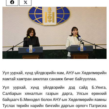
Share
Share
on
on
Facebook
Twitter
Уул уурхай, хүнд үйлдвэрийн яам, АНУ-ын Хөдөлмөрийн
яамтай хамтран ажиллах санамж бичиг байгууллаа.
Уул уурхай, хүнд үйлдвэрийн дэд сайд Б.Уянга,
Салбарын хяналтын газрын дарга, Улсын ерөнхий
байцаагч Б.Мөнхдөл болон АНУ-ын Хөдөлмөрийн яамны
Туслах төрийн нарийн бичгийн даргын орлогч Патрисиа