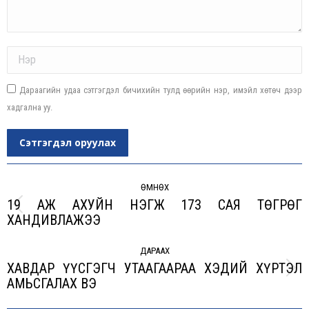
Name *
Дараагийн удаа сэтгэгдэл бичихийн тулд өөрийн нэр, имэйл хөтөч дээр
хадгална уу.
Сэтгэгдэл оруулах
Post
navigation
ӨМНӨХ
19 АЖ АХУЙН НЭГЖ 173 САЯ ТӨГРӨГ
Previous
ХАНДИВЛАЖЭЭ
post:
ДАРААХ
ХАВДАР ҮҮСГЭГЧ УТААГААРАА ХЭДИЙ ХҮРТЭЛ
Next
АМЬСГАЛАХ ВЭ
post: