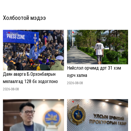
Холбоотой мэдээ
Нийслэл орчимд өдөртөө 31 хэм
Даян аварга Б.Орхонбаярын
хүрч хална
мялаалгад 128 бөх зодоглоно
2026-08-08
2026-08-08