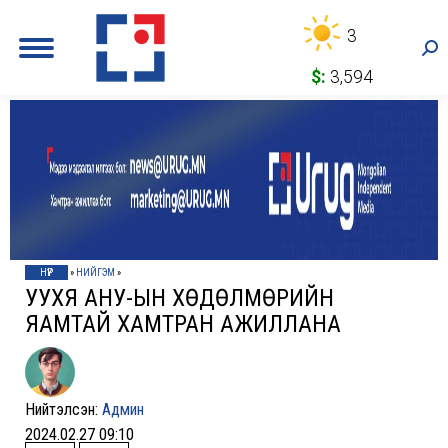
3
Sea
$:
3,594
НҮҮР
»
НИЙГЭМ
»
УУХҮЯ АНУ-ЫН ХӨДӨЛМӨРИЙН
ЯАМТАЙ ХАМТРАН АЖИЛЛАНА
Нийтэлсэн:
Админ
2024.02.27 09:10