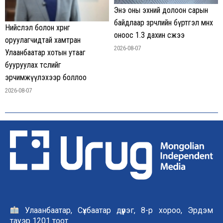
Энэ оны эхний долоон сарын
байдлаар зөрчлийн бүртгэл өмнөх
Нийслэл болон хөрөнгө
оноос 1.3 дахин өсжээ
оруулагчидтай хамтран
2026-08-07
Улаанбаатар хотын утааг
бууруулах төслийг
эрчимжүүлэхээр боллоо
2026-08-07
Улаанбаатар, Сүхбаатар дүүрэг, 8-р хороо, Эрдэм
тауэр 1201 тоот