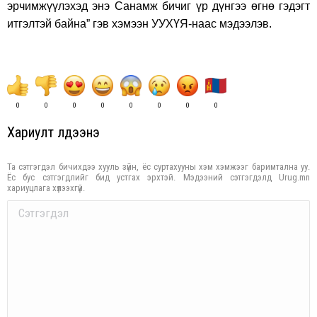
эрчимжүүлэхэд энэ Санамж бичиг үр дүнгээ өгнө гэдэгт
итгэлтэй байна” гэв хэмээн УУХҮЯ-наас мэдээлэв.
0
0
0
0
0
0
0
0
Хариулт үлдээнэ үү
Та сэтгэгдэл бичихдээ хууль зүйн, ёс суртахууны хэм хэмжээг баримтална уу.
Ёс бус сэтгэгдлийг бид устгах эрхтэй. Мэдээний сэтгэгдэлд Urug.mn
хариуцлага хүлээхгүй.
Comment