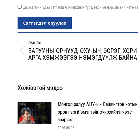
Дараагийн удаа сэтгэгдэл бичихийн тулд өөрийн нэр, имэйл хөтөч д
Сэтгэгдэл оруулах
Post
navigation
ӨМНӨХ
БАРУУНЫ ОРНУУД ОХУ-ЫН ЭСРЭГ ХОРИ
Previous
АРГА ХЭМЖЭЭГЭЭ НЭМЭГДҮҮЛЖ БАЙНА
post:
Холбоотой мэдээ
Монгол залуу АНУ-ын Вашингтон хотын
орон гэргүй эмэгтэйг хүчирхийлэгчээс
аварчээ
2026-08-06