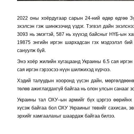
2022 оны
хоёрдугаар
сарын 24-ний өдөр өдгөө З
эхэлсэн гэж шинжээчид үздэг. Тэгвэл дайн эхэлснэ
3093 нь эмэгтэй, 587 нь хүүхэд байсныг НҮБ-ын ха
19875 энгийн иргэн шархадсан гэх мэдээлэл бий
сануулж буй.
Энэ хоёр жилийн хугацаанд Украины 6.5 сая иргэн
сая иргэн гэрээсээ нүүн шилжихэд хүрчээ.
Хэдий талуудын хооронд үүсэн дайн, мөргөлдөөнө
төлөв ажиглагдахгүй байгаа нь олон улсын санааг з
Украины тал ОХУ–ын армийг бүх цэргээ өөрийнх н
хүсэж байгаа бол ОХУ Украиныг төвийг сахисан, эв
эрхийг хамгаалахыг шаардаж байгаа билээ.