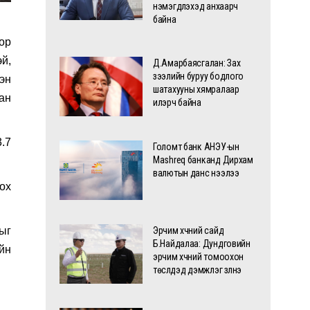
нэмэгдүүлэхэд анхаарч
байна
ор
й,
Д.Амарбаясгалан: Зах
зээлийн буруу бодлого
эн
шатахууны хямралаар
ан
илэрч байна
.7
Голомт банк АНЭУ-ын
Mashreq банканд Дирхам
валютын данс нээлээ
ох
ыг
Эрчим хүчний сайд
Б.Найдалаа: Дундговийн
йн
эрчим хүчний томоохон
төслүүдэд дэмжлэг үзүүлнэ