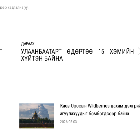
ээр хадгална уу.
ДАРААХ
Г
УЛААНБААТАРТ ӨДӨРТӨӨ 15 ХЭМИЙН
Next
ХҮЙТЭН БАЙНА
post:
Киев Оросын Wildberries цахим дэлгүүри
агуулахуудыг бөмбөгдсөөр байна
2026-08-03