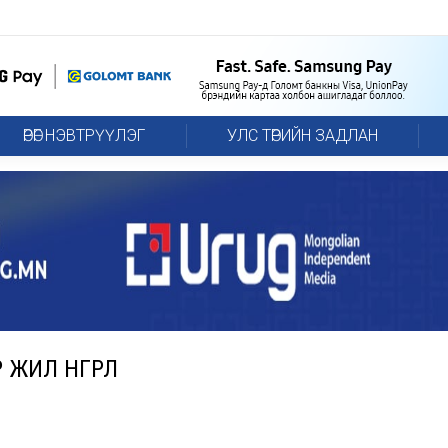
ӨРӨГ НЭВТРҮҮЛЭГ
УЛС ТӨРИЙН ЗАДЛАН
ИЛ ӨНГӨРЛӨӨ