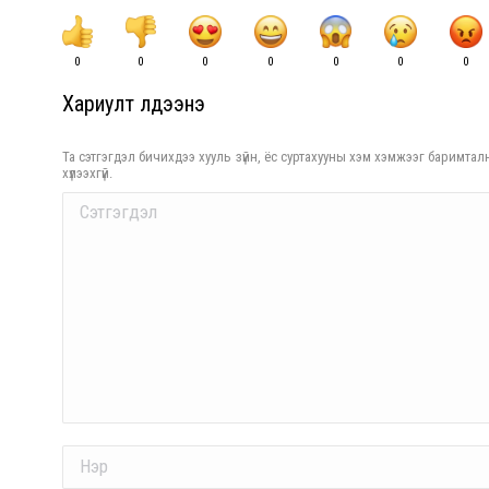
0
0
0
0
0
0
0
Хариулт үлдээнэ үү
Та сэтгэгдэл бичихдээ хууль зүйн, ёс суртахууны хэм хэмжээг баримталн
хүлээхгүй.
Comment
Name *