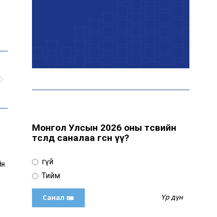
“Явуулын оффис” өнөөдөр
“Нарантуул” ОУХТ-д
ажиллана
Н.Номтойбаяр:
Өвөлжилтийн бэлтгэлд
зориулж Дорнод аймгийн
Онцгой комисст 50 тонн
шатахуун олгоно
Монгол Улсын 2026 оны төсвийн
төсөлд саналаа өгсөн үү?
Хэт халалтаас
сэрэмжлээрэй: Өнөөдөр
Үгүй
йн
говийн бүсэд +39 хэм хүрч
хална
Тийм
Үр дүн
Б.Саранцэцэг: Монголоо
таниулах үйлсийн нэг хэсэг