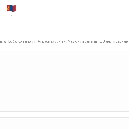
0
а уу. Ёс бус сэтгэгдлийг бид устгах эрхтэй. Мэдээний сэтгэгдэлд Urug.mn хариуцл