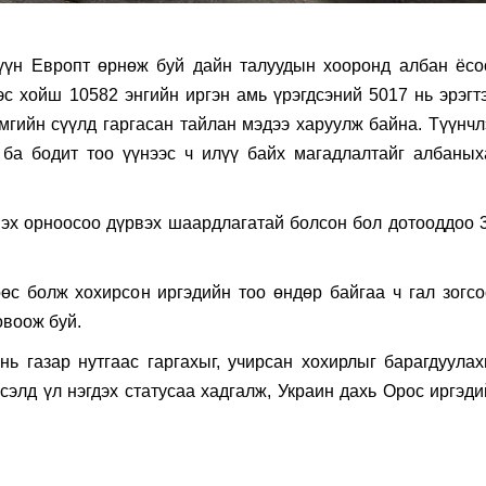
үүн Европт өрнөж буй дайн талуудын хооронд албан ёсо
эс хойш 10582 энгийн иргэн амь үрэгдсэний 5017 нь эрэгтэ
мгийн сүүлд гаргасан тайлан мэдээ харуулж байна. Түүнчл
 ба бодит тоо үүнээс ч илүү байх магадлалтайг албаных
 эх орноосоо дүрвэх шаардлагатай болсон бол дотооддоо 3
өс болж хохирсон иргэдийн тоо өндөр байгаа ч гал зогсо
овоож буй.
ь газар нутгаас гаргахыг, учирсан хохирлыг барагдуулах
сэлд үл нэгдэх статусаа хадгалж, Украин дахь Орос иргэди