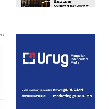
Давхардсан
зохицуулалтыг бууруулах
хүрээнд 83 дүрэм, журмыг
цуцалжээ
Өчигдөр 102 тусгай
ага
дугаарт 2321 дуудлага,
мэдээлэл бүртгэгджээ
Монголын шигшээ баг
Японд хамтарсан
бэлтгэлд оролцоно
Өнөөдөр цахилгаан
хязгаарлах байршил