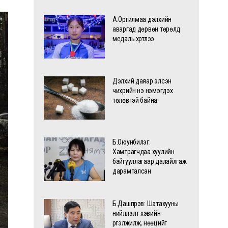
А.Оргилмаа дэлхийн
аваргад дөрвөн төрөлд
медаль хүртлээ
Дэлхий даяар элсэн
чихрийн үнэ нэмэгдэх
төлөвтэй байна
Б.Оюунбилэг:
Хамтрагчдаа хуулийн
байгууллагаар далайлгаж
дарамталсан
Б.Дашпүрэв: Шатахууны
нийлүүлэлт хэвийн
үргэлжилж, нөөцийг