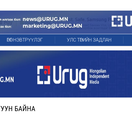
ӨРӨГ НЭВТРҮҮЛЭГ
УЛС ТӨРИЙН ЗАДЛАН
ГТУУН БАЙНА