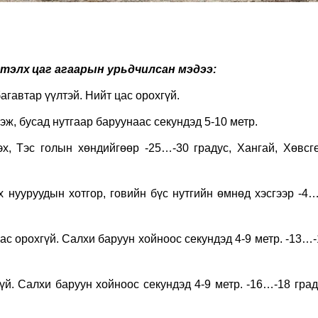
ртэлх
цаг агаарын урьдчилсан мэдээ:
агавтар үүлтэй. Нийт цас орохгүй.
эж, бусад нутгаар баруунаас секундэд 5-10 метр.
х, Тэс голын хөндийгөөр -25…-30 градус, Хангай, Хөвсгө
х нууруудын хотгор, говийн бүс нутгийн өмнөд хэсгээр -4…
орохгүй. Салхи баруун хойноос секундэд 4-9 метр. -13…-
. Салхи баруун хойноос секундэд 4-9 метр. -16…-18 град