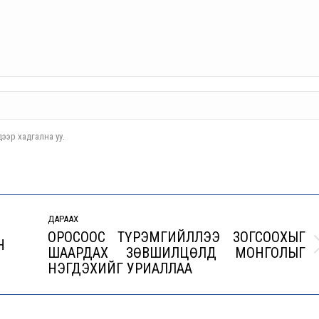
ээр хадгална уу.
ДАРААХ
ОРОСООС ТҮРЭМГИЙЛЛЭЭ ЗОГСООХЫГ
Н
ШААРДАХ ЗӨВШИЛЦӨЛД МОНГОЛЫГ
Next
НЭГДЭХИЙГ УРИАЛЛАА
post: