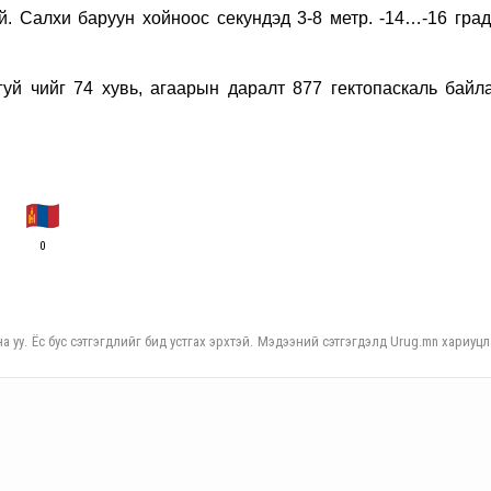
 Салхи баруун хойноос секундэд 3-8 метр. -14…-16 град
гуй чийг 74 хувь, агаарын даралт 877 гектопаскаль байла
0
а уу. Ёс бус сэтгэгдлийг бид устгах эрхтэй. Мэдээний сэтгэгдэлд Urug.mn хариуцл