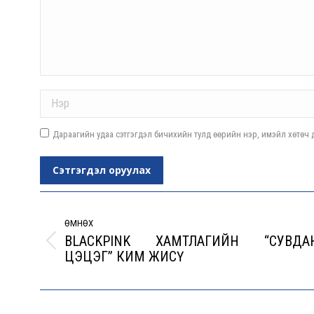
Name *
Дараагийн удаа сэтгэгдэл бичихийн тулд өөрийн нэр, имэйл хөтөч д
Сэтгэгдэл оруулах
Post
navigation
ӨМНӨХ
BLACKPINK XАМТЛАГИЙН “СУВДА
Previous
ЦЭЦЭГ” КИМ ЖИСҮ
post: