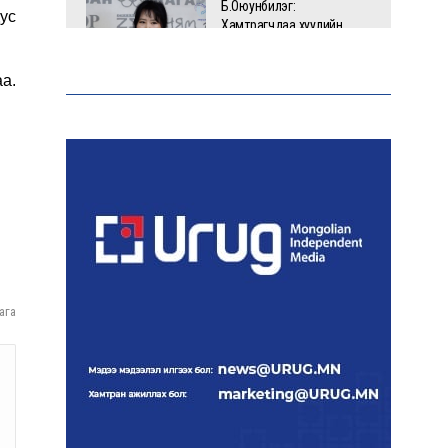
Б.Оюунбилэг:
ус
Хамтрагчдаа хуулийн
байгууллагаар далайлгаж
дарамталсан
а.
Б.Дашпүрэв: Шатахууны
нийлүүлэлт хэвийн
үргэлжилж, нөөцийг
нэмэгдүүлэхэд анхаарч
байна
Д.Амарбаясгалан: Зах
зээлийн буруу бодлого
шатахууны хямралаар
ага
илэрч байна
Голомт банк АНЭУ-ын
Mashreq банканд Дирхам
валютын данс нээлээ