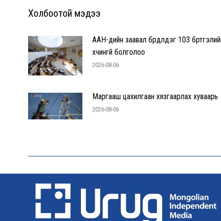
Холбоотой мэдээ
ААН-үүдийн заавал бүрдүүлдэг 103 бүртгэлий
хүчингүй болголоо
2026-08-06
Маргааш цахилгаан хязгаарлах хуваарь
2026-08-06