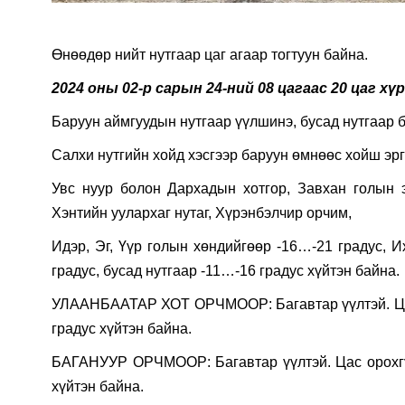
Өнөөдөр нийт нутгаар цаг агаар тогтуун байна.
2024 оны 02-р сарын 24-ний 08 цагаас 20 цаг хү
Баруун аймгуудын нутгаар үүлшинэ, бусад нутгаар б
Салхи нутгийн хойд хэсгээр баруун өмнөөс хойш эрг
Увс нуур болон Дархадын хотгор, Завхан голын э
Хэнтийн уулархаг нутаг, Хүрэнбэлчир орчим,
Идэр, Эг, Үүр голын хөндийгөөр -16…-21 градус, И
градус, бусад нутгаар -11…-16 градус хүйтэн байна.
УЛААНБААТАР ХОТ ОРЧМООР: Багавтар үүлтэй. Цас 
градус хүйтэн байна.
БАГАНУУР ОРЧМООР: Багавтар үүлтэй. Цас орохгүй
хүйтэн байна.