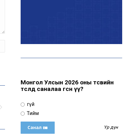
Эрчим хүчний сайд
Б.Найдалаа: Дундговийн
эрчим хүчний томоохон
төслүүдэд дэмжлэг үзүүлнэ
Давхардсан
зохицуулалтыг бууруулах
хүрээнд 83 дүрэм, журмыг
цуцалжээ
Монгол Улсын 2026 оны төсвийн
төсөлд саналаа өгсөн үү?
Өчигдөр 102 тусгай
дугаарт 2321 дуудлага,
Үгүй
мэдээлэл бүртгэгджээ
Тийм
Үр дүн
Монголын шигшээ баг
Японд хамтарсан