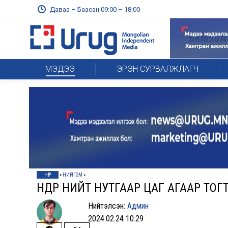
Даваа – Баасан 09:00 – 18:00
МЭДЭЭ
ЭРЭН СУРВАЛЖЛАГЧ
НҮҮР
»
НИЙГЭМ
»
ӨНӨӨДӨР НИЙТ НУТГААР ЦАГ АГААР ТО
Нийтэлсэн:
Админ
2024.02.24 10:29