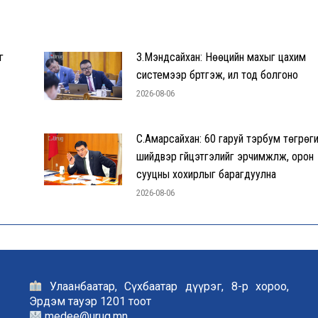
г
З.Мэндсайхан: Нөөцийн махыг цахим
системээр бүртгэж, ил тод болгоно
2026-08-06
С.Амарсайхан: 60 гаруй тэрбум төгрөг
шийдвэр гүйцэтгэлийг эрчимжүүлж, орон
сууцны хохирлыг барагдуулна
2026-08-06
Улаанбаатар, Сүхбаатар дүүрэг, 8-р хороо,
Эрдэм тауэр 1201 тоот
medee@urug.mn