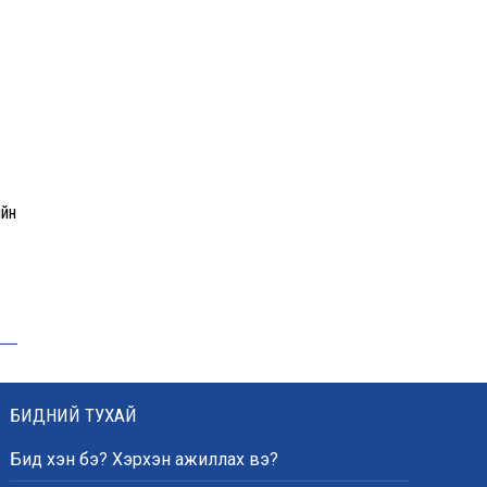
бэлтгэлд оролцоно
Өнөөдөр цахилгаан
хязгаарлах байршил
ийн
“Явуулын оффис” өнөөдөр
“Нарантуул” ОУХТ-д
ажиллана
Н.Номтойбаяр:
БИДНИЙ ТУХАЙ
Өвөлжилтийн бэлтгэлд
зориулж Дорнод аймгийн
Онцгой комисст 50 тонн
Бид хэн бэ? Хэрхэн ажиллах вэ?
шатахуун олгоно