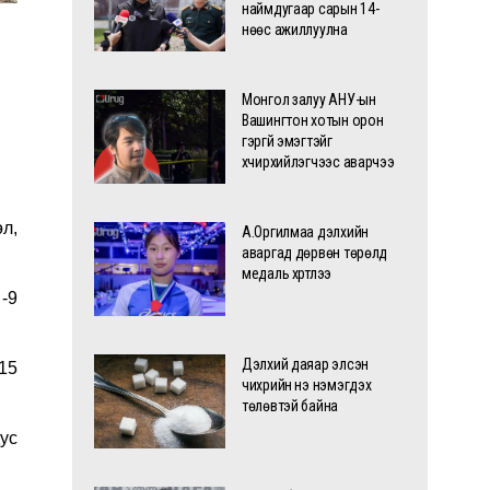
наймдугаар сарын 14-
нөөс ажиллуулна
Монгол залуу АНУ-ын
Вашингтон хотын орон
гэргүй эмэгтэйг
хүчирхийлэгчээс аварчээ
л,
А.Оргилмаа дэлхийн
аваргад дөрвөн төрөлд
медаль хүртлээ
-9
Дэлхий даяар элсэн
15
чихрийн үнэ нэмэгдэх
төлөвтэй байна
ус