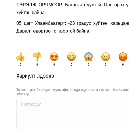
ТЭРЭЛЖ ОРЧМООР: Багавтар үүлтэй. Цас орохгүй.
хүйтэн байна.
05 цагт Улаанбаатарт: -23 градус хүйтэн, харьцан
Даралт өдөртөө тогтвортой байна.
0
0
0
0
0
0
0
Хариулт үлдээнэ үү
Та сэтгэгдэл бичихдээ хууль зүйн, ёс суртахууны хэм хэмжээг баримталн
хүлээхгүй.
Comment