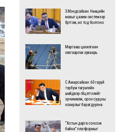
З.Мэндсайхан: Нөөцийн
махыг цахим системээр
бүртгэж, ил тод болгоно
Маргааш цахилгаан
хязгаарлах хуваарь
С.Амарсайхан: 60 гаруй
тэрбум төгрөгийн
шийдвэр гүйцэтгэлийг
эрчимжүүлж, орон сууцны
хохирлыг барагдуулна
“Хотын дарга сонсож
байна” платформыг