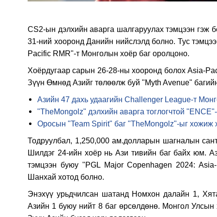
CS2-ын дэлхийн аварга шалгаруулах тэмцээн гэж б
31-ний хооронд Данийн нийслэлд болно. Тус тэмцээ
Pacific RMR"-т Монголын хоёр баг оролцоно.
Хоёрдугаар сарын 26-28-ны хооронд болох Asia-Pac
Зүүн Өмнөд Азийг төлөөлж буй "Myth Avenue" багийн
Азийн 47 дахь удаагийн Challenger League-т Мон
"TheMongolz" дэлхийн аварга тоглогчтой "ENCE"
Оросын "Team Spirit" баг "TheMongolz"-ыг хожиж
Тодруулбал, 1,250,000 ам.долларын шагналын сант
Шилдэг 24-ийн хоёр нь Ази тивийн баг байх юм. А
тэмцээн буюу "PGL Major Copenhagen 2024: Asia
Шанхай хотод болно.
Энэхүү урьдчилсан шатанд Номхон далайн 1, Хят
Азийн 1 буюу нийт 8 баг өрсөлдөнө. Монгол Улсын 