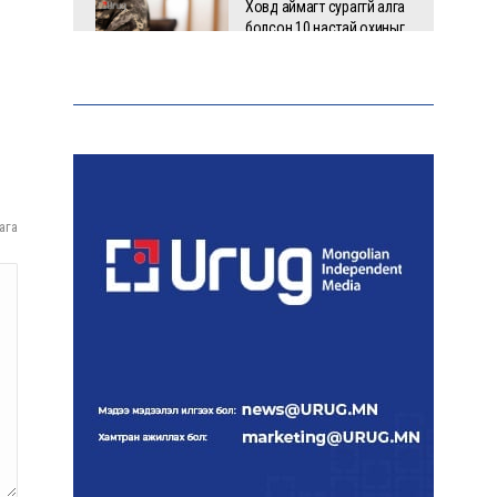
Ховд аймагт сураггүй алга
болсон 10 настай охиныг
эрэн хайх ажиллагаа
үргэлжилж байна
Гадаад худалдааны бараа
эргэлт 19.4 тэрбум
ам.долларт хүрч, экспорт
57.5 хувиар өсжээ
ага
Ихэнх нутгаар халж, зарим
бүсэд аадар бороо орно
НАТО-гийн логистикийн
чухал төв Лейпцигийн
нисэх буудалд бөмбөгтэй
дрон илэрлээ