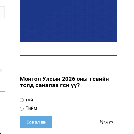
ААН-үүдийн заавал бүрдүүлдэг
103 бүртгэлийг хүчингүй
болголоо
З.Мэндсайхан: Нөөцийн
махыг цахим системээр
бүртгэж, ил тод болгоно
Монгол Улсын 2026 оны төсвийн
төсөлд саналаа өгсөн үү?
Маргааш цахилгаан
хязгаарлах хуваарь
Үгүй
Тийм
С.Амарсайхан: 60 гаруй
Үр дүн
тэрбум төгрөгийн
шийдвэр гүйцэтгэлийг
а