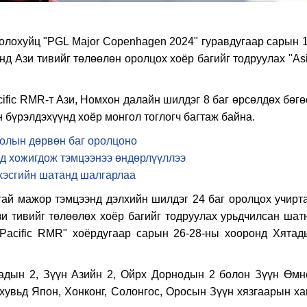
олохуйц "PGL Major Copenhagen 2024" гуравдугаар сарын 1
нд Ази тивийг төлөөлөн оролцох хоёр багийг тодруулах "As
ific RMR-т Ази, Номхон далайн шилдэг 8 баг өрсөлдөх бөгө
 бүрэлдэхүүнд хоёр монгол тоглогч багтаж байна.
голын дөрвөн баг оролцоно
-д хожигдож тэмцээнээ өндөрлүүллээ
 хэсгийн шатанд шалгарлаа
ай мажор тэмцээнд дэлхийн шилдэг 24 баг оролцох учирта
зи тивийг төлөөлөх хоёр багийг тодруулах урьдчилсан шат
-Pacific RMR" хоёрдугаар сарын 26-28-ны хооронд Хятад
адын 2, Зүүн Азийн 2, Ойрх Дорнодын 2 болон Зүүн Өмн
хувьд Япон, Хонконг, Солонгос, Оросын Зүүн хязгаарын ха