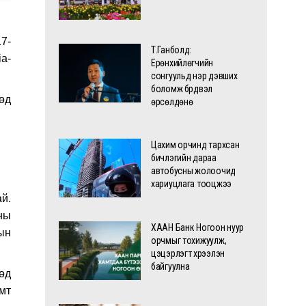
7-
Т.Ганболд:
ia-
Ерөнхийлөгчийн
сонгуульд нэр дэвших
боломж бүрдвэл
өд
өрсөлдөнө
Цахим орчинд тархсан
бичлэгийн дараа
автобусны жолоочид
хариуцлага тооцжээ
й.
ны
ХААН Банк Ногоон нуур
ын
орчмыг тохижуулж,
цэцэрлэгт хүрээлэн
байгуулна
өд
мт