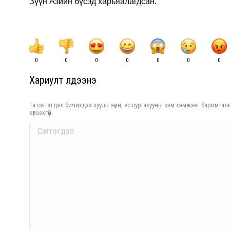
Зүүн Азийн бүсэд харьяалагдсан.
0
0
0
0
0
0
0
Хариулт үлдээнэ үү
Та сэтгэгдэл бичихдээ хууль зүйн, ёс суртахууны хэм хэмжээг баримталн
хүлээхгүй.
Comment