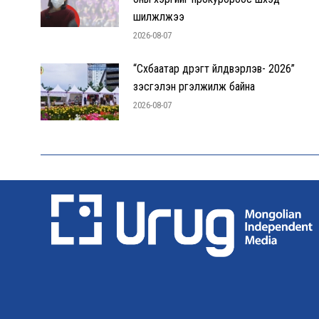
шилжүүлжээ
2026-08-07
“Сүхбаатар дүүрэгт үйлдвэрлэв- 2026”
үзэсгэлэн үргэлжилж байна
2026-08-07