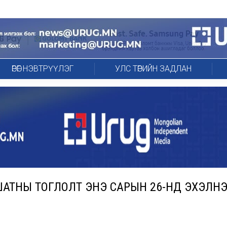
ӨРӨГ НЭВТРҮҮЛЭГ
УЛС ТӨРИЙН ЗАДЛАН
АТНЫ ТОГЛОЛТ ЭНЭ САРЫН 26-НД ЭХЭЛН