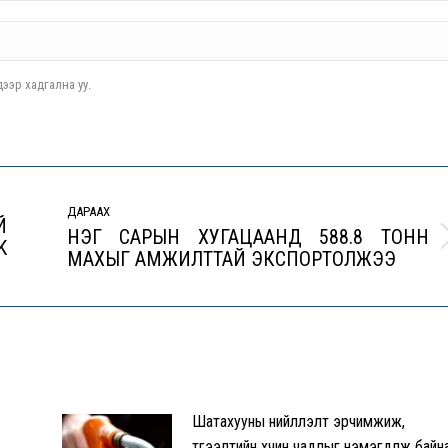
ээр хадгална уу.
ДАРААХ
Й
НЭГ САРЫН ХУГАЦААНД 588.8 ТОНН
K
Next
МАХЫГ АМЖИЛТТАЙ ЭКСПОРТОЛЖЭЭ
post:
Шатахууны нийлүүлэлт эрчимжиж,
түгээлтийн хүчин чадлыг нэмэгдүүлж байн