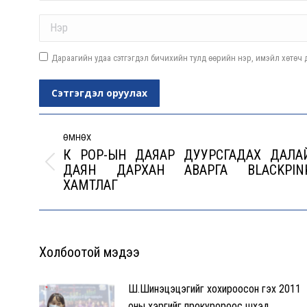
Name *
Дараагийн удаа сэтгэгдэл бичихийн тулд өөрийн нэр, имэйл хөтөч д
Сэтгэгдэл оруулах
Post
navigation
ӨМНӨХ
К POP-ЫН ДАЯАР ДУУРСГАДАX ДАЛА
ДАЯН ДАРXАН АВАРГА BLACKPIN
Previous
XАМТЛАГ
post:
Холбоотой мэдээ
Ш.Шинэцэцэгийг хохироосон гэх 2011
оны хэргийг прокуророос шүүхэд