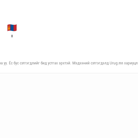
0
а уу. Ёс бус сэтгэгдлийг бид устгах эрхтэй. Мэдээний сэтгэгдэлд Urug.mn хариуцл