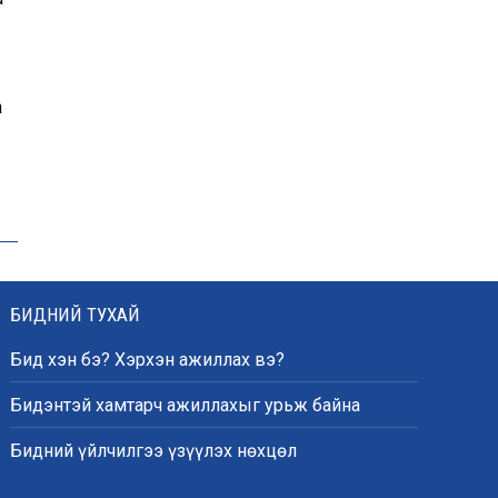
эрчимжүүлж, орон сууцны
хохирлыг барагдуулна
“Хотын дарга сонсож
а
байна” платформыг
наймдугаар сарын 14-
нөөс ажиллуулна
Монгол залуу АНУ-ын
Вашингтон хотын орон
гэргүй эмэгтэйг
хүчирхийлэгчээс аварчээ
БИДНИЙ ТУХАЙ
Бид хэн бэ? Хэрхэн ажиллах вэ?
Бидэнтэй хамтарч ажиллахыг урьж байна
А.Оргилмаа дэлхийн
аваргад дөрвөн төрөлд
Бидний үйлчилгээ үзүүлэх нөхцөл
медаль хүртлээ