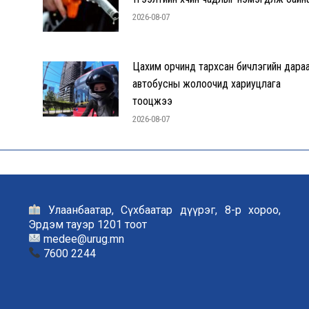
2026-08-07
Цахим орчинд тархсан бичлэгийн дара
автобусны жолоочид хариуцлага
тооцжээ
2026-08-07
Улаанбаатар, Сүхбаатар дүүрэг, 8-р хороо,
Эрдэм тауэр 1201 тоот
medee@urug.mn
7600 2244